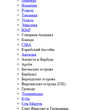
Марокко
Намибия
Руанда
Танзания
Уганда
Эфиопия
ЮАР
Северная Америка
Канада
США
Карибский бассейн
Ангилья
Антигуа и Барбуда
Аруба
Багамские острова
Барбадос
Бермудские острова
Виргинские острова (UK)
Гренада
Доминикана
Куба
Сен-Мартен
Сент-Винсент и Гренадины