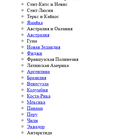
Сент-Китс и Невис
Сент-Люсия
Теркс и Кайкос
Ямайка
Австралия и Океания
Австралия
Гуам
Новая Зеландия
Фиджи
Французская Полинезия
Латинская Америка
Аргентина
Бразилия
Венесуэла
Колумбия
Коста-Рика
Мексика
Панама
Перу
Чили
Эквадор
Антарктида