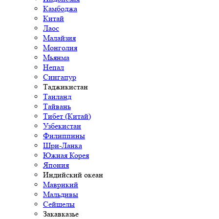
Камбоджа
Китай
Лаос
Малайзия
Монголия
Мьянма
Непал
Сингапур
Таджикистан
Таиланд
Тайвань
Тибет (Китай)
Узбекистан
Филиппины
Шри-Ланка
Южная Корея
Япония
Индийский океан
Маврикий
Мальдивы
Сейшелы
Закавказье