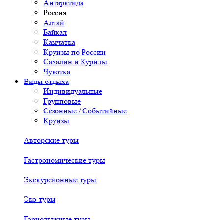
Антарктида
Россия
Алтай
Байкал
Камчатка
Круизы по России
Сахалин и Курилы
Чукотка
Виды отдыха
Индивидуальные
Групповые
Сезонные / Событийные
Круизы
Авторские туры
Гастрономические туры
Экскурсионные туры
Эко-туры
Горнолыжные туры