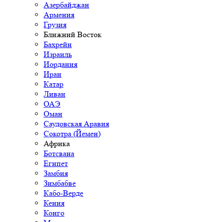
Азербайджан
Армения
Грузия
Ближний Восток
Бахрейн
Израиль
Иордания
Иран
Катар
Ливан
ОАЭ
Оман
Саудовская Аравия
Сокотра (Йемен)
Африка
Ботсвана
Египет
Замбия
Зимбабве
Кабо-Верде
Кения
Конго