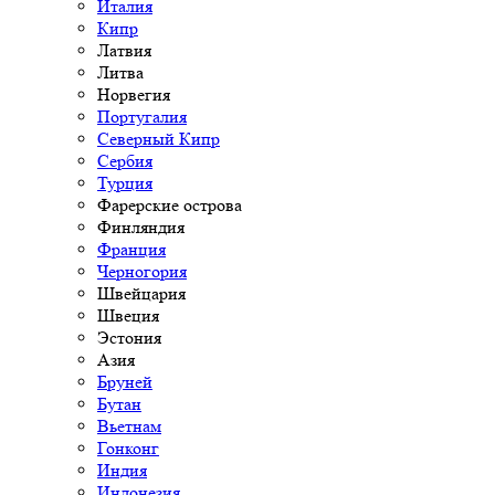
Италия
Кипр
Латвия
Литва
Норвегия
Португалия
Северный Кипр
Сербия
Турция
Фарерские острова
Финляндия
Франция
Черногория
Швейцария
Швеция
Эстония
Азия
Бруней
Бутан
Вьетнам
Гонконг
Индия
Индонезия