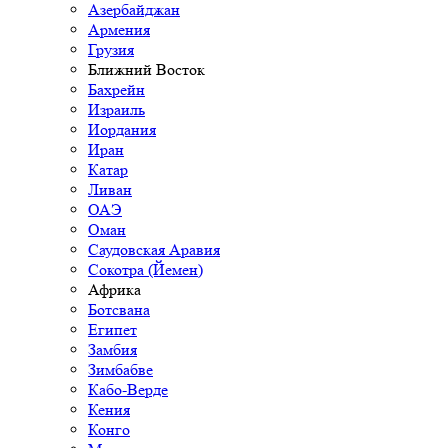
Азербайджан
Армения
Грузия
Ближний Восток
Бахрейн
Израиль
Иордания
Иран
Катар
Ливан
ОАЭ
Оман
Саудовская Аравия
Сокотра (Йемен)
Африка
Ботсвана
Египет
Замбия
Зимбабве
Кабо-Верде
Кения
Конго