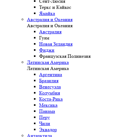
Сент-Люсия
Теркс и Кайкос
Ямайка
Австралия и Океания
Австралия и Океания
Австралия
Гуам
Новая Зеландия
Фиджи
Французская Полинезия
Латинская Америка
Латинская Америка
Аргентина
Бразилия
Венесуэла
Колумбия
Коста-Рика
Мексика
Панама
Перу
Чили
Эквадор
Антарктида