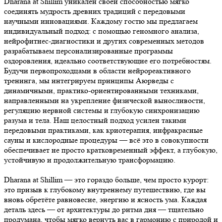
Dharana at Shillim уникален своей способностью мягко
соединять мудрость древних традиций с передовыми
научными инновациями. Каждому гостю мы предлагаем
индивидуальный подход: с помощью геномного анализа,
нейрофитнес-диагностики и других современных методов
разрабатываем персонализированные программы
оздоровления, идеально соответствующие его потребностям.
Будучи первопроходцами в области нейрореактивного
тренинга, мы интегрируем принципы Аюрведы с
динамичными, практико-ориентированными техниками,
направленными на укрепление физической выносливости,
регуляцию нервной системы и глубокую синхронизацию
разума и тела. Наш целостный подход усилен такими
передовыми практиками, как криотерапия, инфракрасные
сауны и кислородные процедуры — всё это в совокупности
обеспечивает не просто кратковременный эффект, а глубокую,
устойчивую и продолжительную трансформацию.
Dharana at Shillim — это гораздо больше, чем просто курорт:
это призыв к глубокому внутреннему путешествию, где вы
вновь обретёте равновесие, энергию и ясность ума. Каждая
деталь здесь — от архитектуры до ритма дня — тщательно
продумана, чтобы мягко вернуть вас в гармонию с природой и