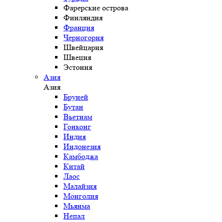
Фарерские острова
Финляндия
Франция
Черногория
Швейцария
Швеция
Эстония
Азия
Азия
Бруней
Бутан
Вьетнам
Гонконг
Индия
Индонезия
Камбоджа
Китай
Лаос
Малайзия
Монголия
Мьянма
Непал