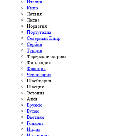
Италия
Кипр
Латвия
Литва
Норвегия
Португалия
Северный Кипр
Сербия
Турция
Фарерские острова
Финляндия
Франция
Черногория
Швейцария
Швеция
Эстония
Азия
Бруней
Бутан
Вьетнам
Гонконг
Индия
Индонезия