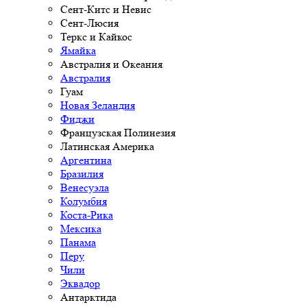
Сент-Китс и Невис
Сент-Люсия
Теркс и Кайкос
Ямайка
Австралия и Океания
Австралия
Гуам
Новая Зеландия
Фиджи
Французская Полинезия
Латинская Америка
Аргентина
Бразилия
Венесуэла
Колумбия
Коста-Рика
Мексика
Панама
Перу
Чили
Эквадор
Антарктида