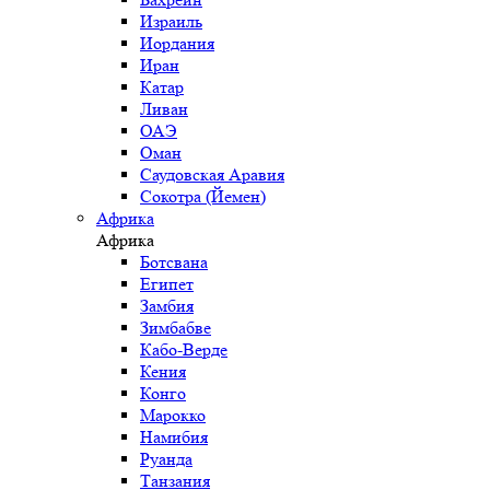
Израиль
Иордания
Иран
Катар
Ливан
ОАЭ
Оман
Саудовская Аравия
Сокотра (Йемен)
Африка
Африка
Ботсвана
Египет
Замбия
Зимбабве
Кабо-Верде
Кения
Конго
Марокко
Намибия
Руанда
Танзания