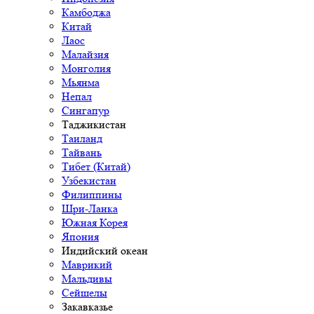
Камбоджа
Китай
Лаос
Малайзия
Монголия
Мьянма
Непал
Сингапур
Таджикистан
Таиланд
Тайвань
Тибет (Китай)
Узбекистан
Филиппины
Шри-Ланка
Южная Корея
Япония
Индийский океан
Маврикий
Мальдивы
Сейшелы
Закавказье