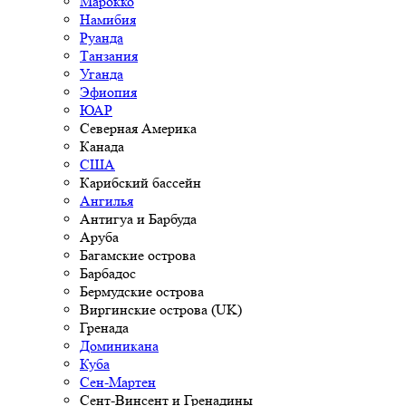
Марокко
Намибия
Руанда
Танзания
Уганда
Эфиопия
ЮАР
Северная Америка
Канада
США
Карибский бассейн
Ангилья
Антигуа и Барбуда
Аруба
Багамские острова
Барбадос
Бермудские острова
Виргинские острова (UK)
Гренада
Доминикана
Куба
Сен-Мартен
Сент-Винсент и Гренадины