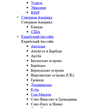
Уганда
Эфиопия
ЮАР
Северная Америка
Северная Америка
Канада
США
Карибский бассейн
Карибский бассейн
Ангилья
Антигуа и Барбуда
Аруба
Багамские острова
Барбадос
Бермудские острова
Виргинские острова (UK)
Гренада
Доминикана
Куба
Сен-Мартен
Сент-Винсент и Гренадины
Сент-Китс и Невис