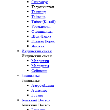
Сингапур
Таджикистан
Таиланд
Тайвань
Тибет (Китай)
Узбекистан
Филиппины
Шри-Ланка
Южная Корея
Япония
Индийский океан
Индийский океан
Маврикий
Мальдивы
Сейшелы
Закавказье
Закавказье
Азербайджан
Армения
Грузия
Ближний Восток
Ближний Восток
Бахрейн