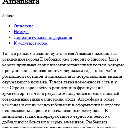
Amansara
deluxe
Описание
Номера
Дополнительная информация
К услугам гостей
То, что раньше в здании бутик-отеля Amansara находилась
резиденция короля Камбоджи уже говорит о многом. Здесь
король принимал своих высокопоставленных гостей, которые
прогуливались по извилистым дорожкам сада, пили чай в
роскошной гостиной и наслаждались потрясающими видами
окружающего пейзажа. Теперь такая возможность есть и у
вас.Строил королевскую резиденцию французский
архитектор, так что в результате получился очень стильный
современный минималистский отель. Атмосфера в отеле
камерная и очень респектабельная: в оформлении и отделке
использованы дорогие и эксклюзивные материалы. В
минималистских интерьерах много черного и белого с
добавлением бежевых и серых элементов. Разбавляет
приглушенные оттенки изумрудная зелень сада и голубая