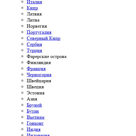
Италия
Кипр
Латвия
Литва
Норвегия
Португалия
Северный Кипр
Сербия
Турция
Фарерские острова
Финляндия
Франция
Черногория
Швейцария
Швеция
Эстония
Азия
Бруней
Бутан
Вьетнам
Гонконг
Индия
Индонезия