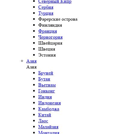
Северный Кипр
Сербия
Турция
Фарерские острова
Финляндия
Франция
Черногория
Швейцария
Швеция
Эстония
Азия
Азия
Бруней
Бутан
Вьетнам
Гонконг
Индия
Индонезия
Камбоджа
Китай
Лаос
Малайзия
Монголия