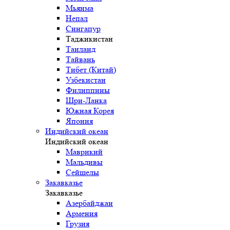
Мьянма
Непал
Сингапур
Таджикистан
Таиланд
Тайвань
Тибет (Китай)
Узбекистан
Филиппины
Шри-Ланка
Южная Корея
Япония
Индийский океан
Индийский океан
Маврикий
Мальдивы
Сейшелы
Закавказье
Закавказье
Азербайджан
Армения
Грузия