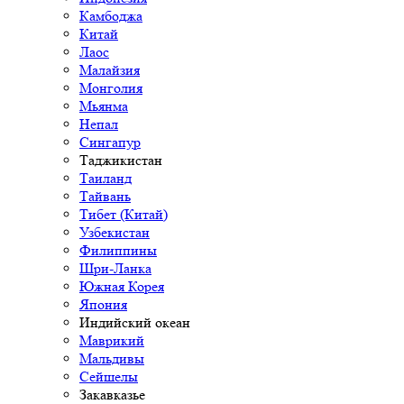
Камбоджа
Китай
Лаос
Малайзия
Монголия
Мьянма
Непал
Сингапур
Таджикистан
Таиланд
Тайвань
Тибет (Китай)
Узбекистан
Филиппины
Шри-Ланка
Южная Корея
Япония
Индийский океан
Маврикий
Мальдивы
Сейшелы
Закавказье