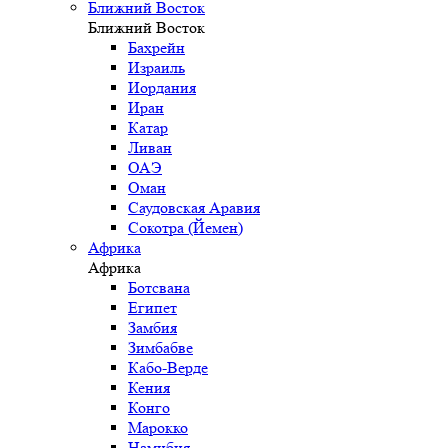
Ближний Восток
Ближний Восток
Бахрейн
Израиль
Иордания
Иран
Катар
Ливан
ОАЭ
Оман
Саудовская Аравия
Сокотра (Йемен)
Африка
Африка
Ботсвана
Египет
Замбия
Зимбабве
Кабо-Верде
Кения
Конго
Марокко
Намибия