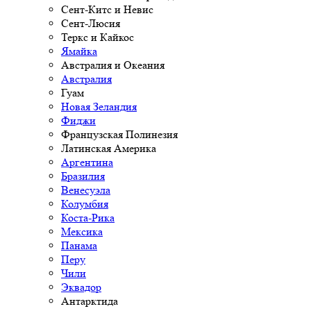
Сент-Китс и Невис
Сент-Люсия
Теркс и Кайкос
Ямайка
Австралия и Океания
Австралия
Гуам
Новая Зеландия
Фиджи
Французская Полинезия
Латинская Америка
Аргентина
Бразилия
Венесуэла
Колумбия
Коста-Рика
Мексика
Панама
Перу
Чили
Эквадор
Антарктида