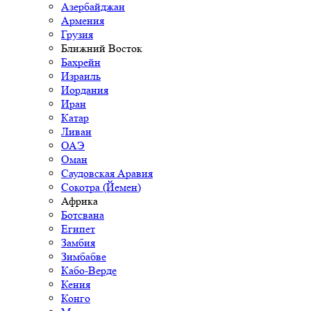
Азербайджан
Армения
Грузия
Ближний Восток
Бахрейн
Израиль
Иордания
Иран
Катар
Ливан
ОАЭ
Оман
Саудовская Аравия
Сокотра (Йемен)
Африка
Ботсвана
Египет
Замбия
Зимбабве
Кабо-Верде
Кения
Конго