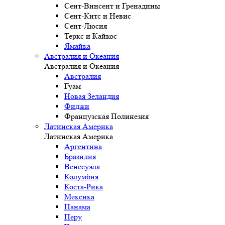
Сент-Винсент и Гренадины
Сент-Китс и Невис
Сент-Люсия
Теркс и Кайкос
Ямайка
Австралия и Океания
Австралия и Океания
Австралия
Гуам
Новая Зеландия
Фиджи
Французская Полинезия
Латинская Америка
Латинская Америка
Аргентина
Бразилия
Венесуэла
Колумбия
Коста-Рика
Мексика
Панама
Перу