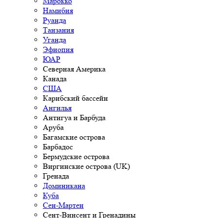
Марокко
Намибия
Руанда
Танзания
Уганда
Эфиопия
ЮАР
Северная Америка
Канада
США
Карибский бассейн
Ангилья
Антигуа и Барбуда
Аруба
Багамские острова
Барбадос
Бермудские острова
Виргинские острова (UK)
Гренада
Доминикана
Куба
Сен-Мартен
Сент-Винсент и Гренадины