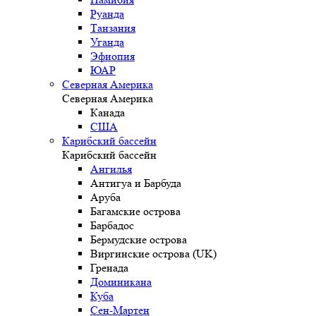
Руанда
Танзания
Уганда
Эфиопия
ЮАР
Северная Америка
Северная Америка
Канада
США
Карибский бассейн
Карибский бассейн
Ангилья
Антигуа и Барбуда
Аруба
Багамские острова
Барбадос
Бермудские острова
Виргинские острова (UK)
Гренада
Доминикана
Куба
Сен-Мартен