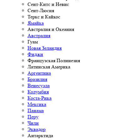
Сент-Китс и Невис
Сент-Люсия
Теркс и Кайкос
Ямайка
Австралия и Океания
Австралия
Гуам
Новая Зеландия
Фиджи
Французская Полинезия
Латинская Америка
Аргентина
Бразилия
Венесуэла
Колумбия
Коста-Рика
Мексика
Панама
Перу
Чили
Эквадор
Антарктида