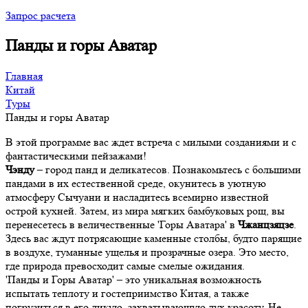
Запрос расчета
Панды и горы Аватар
Главная
Китай
Туры
Панды и горы Аватар
В этой программе вас ждет встреча с милыми созданиями и с
фантастическими пейзажами!
Чэнду
– город панд и деликатесов. Познакомьтесь с большими
пандами в их естественной среде, окунитесь в уютную
атмосферу Сычуани и насладитесь всемирно известной
острой кухней. Затем, из мира мягких бамбуковых рощ, вы
перенесетесь в величественные 'Горы Аватара' в
Чжанцзяцзе
.
Здесь вас ждут потрясающие каменные столбы, будто парящие
в воздухе, туманные ущелья и прозрачные озера. Это место,
где природа превосходит самые смелые ожидания.
'Панды и Горы Аватар' – это уникальная возможность
испытать теплоту и гостеприимство Китая, а также
погрузиться в его дикую, захватывающую дух красоту. Не