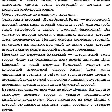
животным, сделать сотни фотографий и погулять по
красивым бамбуковым рощам.
Обед в ресторане по маршруту следования.
Экскурсия в даосский "Храм Зеленой Козы"
— исторический
даосский монастырь, который славится своей архитектурой,
тихой атмосферой и связью с даосской философией. Вы
узнаете об истории храма и о принципах даосизма, которые
здесь проповедуются. Помимо осмотра храмовых строений,
вы сможете насладиться прогулкой по тихим садам, которые
играют важную роль в даосской практике созерцания.
Прогулка по переулкам Куаньчжай
— исторической части
города Чэнду, где сохранились дома времён династии Цин.
Широкий и узкий переулки Куаньчжай очаруют вас
колоритной атмосферой старого Китая. Здесь жили
чиновники и военные, а сейчас это туристические улочки с
деревянной архитектурой с плоскими крышами, внутренними
двориками, красными фонарями и брусчатой дорогой.
Вечером вас ожидает
прогулка по мосту
Дунмэн
. Вы ощутите
атмосферу древнего города и увидите традиционную
китайскую архитектуру. Мост находится на реке Цзинь, с
которой открываются красивые виды, особенно в вечернее
время.