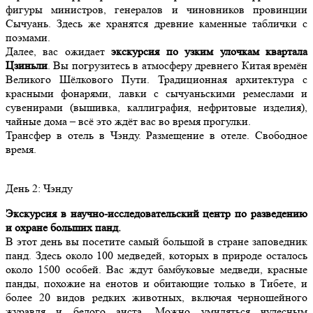
фигуры министров, генералов и чиновников провинции
Сычуань. Здесь же хранятся древние каменные таблички с
поэмами.
Далее, вас ожидает
экскурсия по узким улочкам квартала
Цзиньли
. Вы погрузитесь в атмосферу древнего Китая времён
Великого Шёлкового Пути. Традиционная архитектура с
красными фонарями, лавки с сычуаньскими ремеслами и
сувенирами (вышивка, каллиграфия, нефритовые изделия),
чайные дома – всё это ждёт вас во время прогулки.
Трансфер в отель в Чэнду. Размещение в отеле. Свободное
время.
День
2
: Чэнду
Экскурсия в научно-исследовательский центр по разведению
и охране больших панд.
В этот день вы посетите самый большой в стране заповедник
панд.
Здесь около 100 медведей, которых в природе осталось
около 1500 особей. Вас ждут б
амбуковые медведи, красные
панды, похожие на енотов и обитающие только в Тибете, и
более 20 видов редких животных, включая черношейного
журавля и белого аиста. Можно умиляться чудесным