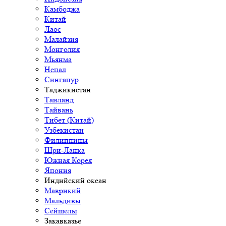
Камбоджа
Китай
Лаос
Малайзия
Монголия
Мьянма
Непал
Сингапур
Таджикистан
Таиланд
Тайвань
Тибет (Китай)
Узбекистан
Филиппины
Шри-Ланка
Южная Корея
Япония
Индийский океан
Маврикий
Мальдивы
Сейшелы
Закавказье