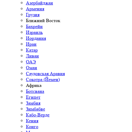
Азербайджан
Армения
Грузия
Ближний Восток
Бахрейн
Израиль
Иордания
Иран
Катар
Ливан
ОАЭ
Оман
Саудовская Аравия
Сокотра (Йемен)
Африка
Ботсвана
Египет
Замбия
Зимбабве
Кабо-Верде
Кения
Конго