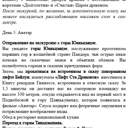
воротами «Долголетия» и «Счастья» Царем драконом.
После экскурсий, по желанию, за дополнительную плату, вы
можете насладиться расслабляющим массажем стоп в спа-
центре.
День
5
: Аватар
Отправление на экскурсию
в
горы Юаньцзяцзе.
Вы увидите
горы Юаньцзяцзе
, послужившие прототипом
парящих гор в волшебной стране Пандора, чьи острые пики
похожи на сказочные замки в объятиях облаков. Вы
полюбуетесь горами и скалами причудливых форм.
Затем, мы
прокатимся на встроенном в скалу панорамном
лифте Байлун
, именуемом
«Лифт Ста Драконов»
. внесённом в
Книгу рекордов Гиннесса, встроенном в отвесную скалу. За
1,5 минуты он доставит нас на смотровую площадку на
высоте 330 метров, откуда открывается вид на первый мост в
Поднебесной и гору Цзянькуньчжу, которая появилась в
фильме «Аватар». Спуск подарит вам фееричные ощущения и
потрясающие воображение виды.
Обед в ресторане национальной кухни.
Переезд к горам Тяньцзышань.