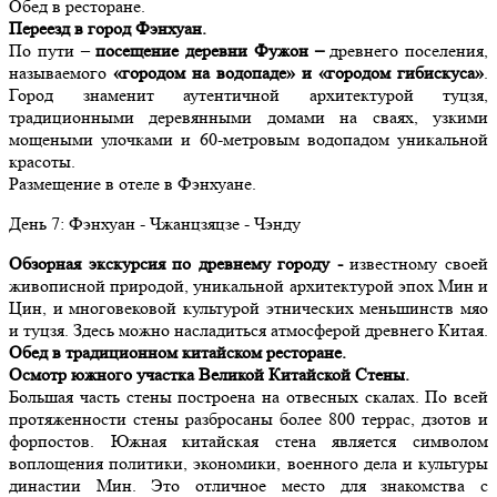
Обед в ресторане.
Переезд в город Фэнхуан.
По пути –
посещение деревни Фужон –
древнего поселения,
называемого
«городом на водопаде» и «городом гибискуса»
.
Город знаменит аутентичной архитектурой туцзя,
традиционными деревянными домами на сваях, узкими
мощеными улочками и 60-метровым водопадом уникальной
красоты.
Размещение в отеле в Фэнхуане.
День
7
: Фэнхуан - Чжанцзяцзе - Чэнду
Обзорная экскурсия по древнему городу -
известному своей
живописной природой, уникальной архитектурой эпох Мин и
Цин, и многовековой культурой этнических меньшинств мяо
и туцзя. Здесь можно насладиться атмосферой древнего Китая.
Обед в традиционном китайском ресторане.
Осмотр южного участка Великой Китайской Стены.
Большая часть стены построена на отвесных скалах. По всей
протяженности стены разбросаны более 800 террас, дзотов и
форпостов. Южная китайская стена является символом
воплощения политики, экономики, военного дела и культуры
династии Мин. Это отличное место для знакомства с