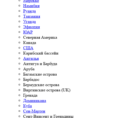
Марокко
Намибия
Руанда
Танзания
Уганда
Эфиопия
ЮАР
Северная Америка
Канада
США
Карибский бассейн
Ангилья
Антигуа и Барбуда
Аруба
Багамские острова
Барбадос
Бермудские острова
Виргинские острова (UK)
Гренада
Доминикана
Куба
Сен-Мартен
Сент-Винсент и Гренадины