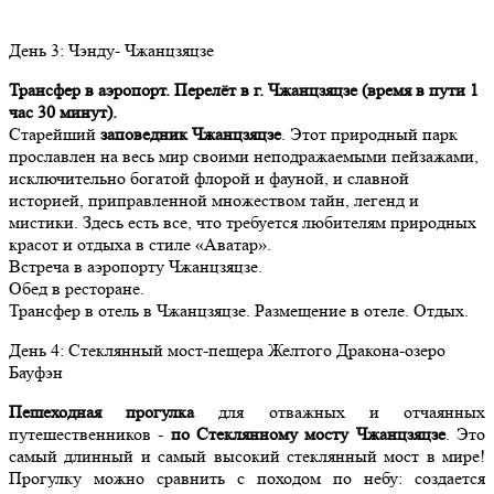
День
3
: Чэнду- Чжанцзяцзе
Трансфер в аэропорт. Перелёт в г. Чжанцзяцзе (время в пути 1
час 30 минут).
Старейший
заповедник Чжанцзяцзе
. Этот природный парк
прославлен на весь мир своими неподражаемыми пейзажами,
исключительно богатой флорой и фауной, и славной
историей, приправленной множеством тайн, легенд и
мистики. Здесь есть все, что требуется любителям природных
красот и отдыха в стиле «Аватар».
Встреча в аэропорту Чжанцзяцзе.
Обед в ресторане.
Трансфер в отель в Чжанцзяцзе. Размещение в отеле. Отдых.
День
4
: Стеклянный мост-пещера Желтого Дракона-озеро
Бауфэн
Пешеходная прогулка
для отважных и отчаянных
путешественников -
по Стеклянному мосту Чжанцзяцзе
. Это
самый длинный и самый высокий стеклянный мост в мире!
Прогулку можно сравнить с походом по небу: создается