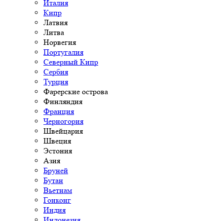
Италия
Кипр
Латвия
Литва
Норвегия
Португалия
Северный Кипр
Сербия
Турция
Фарерские острова
Финляндия
Франция
Черногория
Швейцария
Швеция
Эстония
Азия
Бруней
Бутан
Вьетнам
Гонконг
Индия
Индонезия