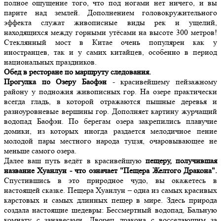
полное ощущение того, что под ногами нет ничего, и вы
парите над землей. Дополнением головокружительного
эффекта служат живописные виды рек и ущелий,
находящихся между горными утёсами на высоте 300 метров!
Стеклянный мост в Китае очень популярен как у
иностранцев, так и у самих китайцев, особенно в период
национальных праздников.
Обед в ресторане по маршруту следования.
Прогулка по Озеру Баофэн
- красивейшему пейзажному
району у подножия живописных гор. На озере практически
всегда гладь, в которой отражаются пышные деревья и
разноуровневые вершины гор. Дополняет картину журчащий
водопад Баофэн. По берегам озера закрепились плавучие
домики, из которых иногда раздается мелодичное пение
молодой пары местного народа туцзя, очаровывающее не
меньше самого озера.
Далее ваш путь ведёт в красивейшую
пещеру, получившая
название Хуанлун - что означает "Пещера Желтого Дракона".
Спустившись в это природное чудо, вы окажетесь в
настоящей сказке. Пещера Хуанлун – одна из самых красивых
карстовых и самых длинных пещер в мире. Здесь природа
создала настоящие шедевры: Бессмертный водопад, Бальную
комнату с занавесами, Дворец дракона с восседающим за