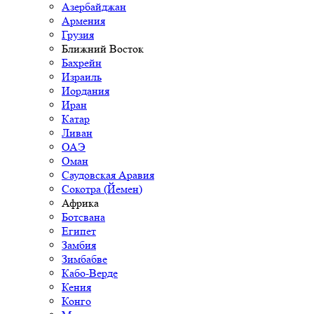
Азербайджан
Армения
Грузия
Ближний Восток
Бахрейн
Израиль
Иордания
Иран
Катар
Ливан
ОАЭ
Оман
Саудовская Аравия
Сокотра (Йемен)
Африка
Ботсвана
Египет
Замбия
Зимбабве
Кабо-Верде
Кения
Конго