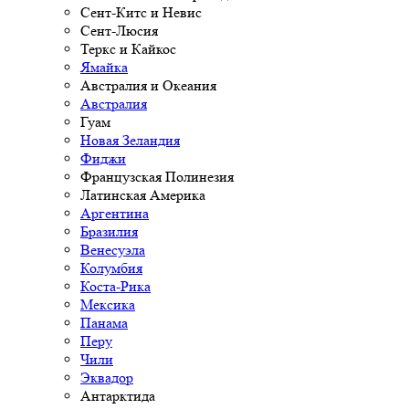
Сент-Китс и Невис
Сент-Люсия
Теркс и Кайкос
Ямайка
Австралия и Океания
Австралия
Гуам
Новая Зеландия
Фиджи
Французская Полинезия
Латинская Америка
Аргентина
Бразилия
Венесуэла
Колумбия
Коста-Рика
Мексика
Панама
Перу
Чили
Эквадор
Антарктида