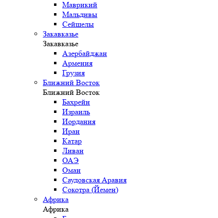
Маврикий
Мальдивы
Сейшелы
Закавказье
Закавказье
Азербайджан
Армения
Грузия
Ближний Восток
Ближний Восток
Бахрейн
Израиль
Иордания
Иран
Катар
Ливан
ОАЭ
Оман
Саудовская Аравия
Сокотра (Йемен)
Африка
Африка