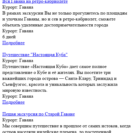
Вся Гавана на ретро-кабриолете
Курорт:
Гавана
В рамках экскурсии Вы не только прогуляетесь по площадям
и улочкам Гаваны, но и сев в ретро-кабриолет, сможете
объехать удаленные достопримечательности города
Курорт:
Гавана
6
дней
Подробнее
Путешествие "Настоящая Куба"
Курорт:
Гавана
Путешествие «Настоящая Куба» дает самое полное
представление о Кубе и её жителях. Вы посетите три
важнейших города острова — Санта-Клару, Тринидад и
Сьенфуэгос, красота и уникальность которых заслужила
мировую известность.
Курорт:
Гавана
Подробнее
Пешая экскурсия по Старой Гаване
Курорт:
Гавана
Мы совершим путешествие в прошлое от самих истоков, когда
остров населяли индейские племена, до постепенной