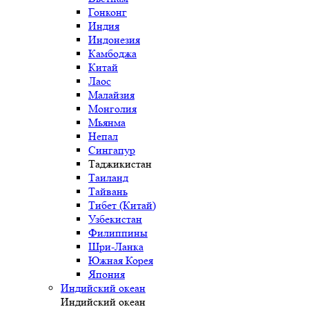
Гонконг
Индия
Индонезия
Камбоджа
Китай
Лаос
Малайзия
Монголия
Мьянма
Непал
Сингапур
Таджикистан
Таиланд
Тайвань
Тибет (Китай)
Узбекистан
Филиппины
Шри-Ланка
Южная Корея
Япония
Индийский океан
Индийский океан