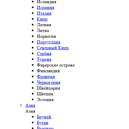
Исландия
Испания
Италия
Кипр
Латвия
Литва
Норвегия
Португалия
Северный Кипр
Сербия
Турция
Фарерские острова
Финляндия
Франция
Черногория
Швейцария
Швеция
Эстония
Азия
Азия
Бруней
Бутан
Вьетнам