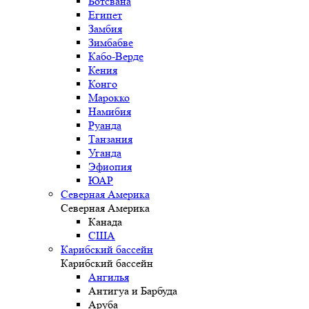
Ботсвана
Египет
Замбия
Зимбабве
Кабо-Верде
Кения
Конго
Марокко
Намибия
Руанда
Танзания
Уганда
Эфиопия
ЮАР
Северная Америка
Северная Америка
Канада
США
Карибский бассейн
Карибский бассейн
Ангилья
Антигуа и Барбуда
Аруба