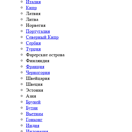
Италия
Кипр
Латвия
Литва
Норвегия
Португалия
Северный Кипр
Сербия
Турция
Фарерские острова
Финляндия
Франция
Черногория
Швейцария
Швеция
Эстония
Азия
Бруней
Бутан
Вьетнам
Гонконг
Индия
Индонезия