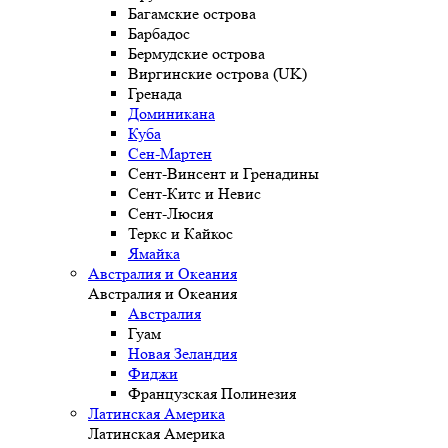
Багамские острова
Барбадос
Бермудские острова
Виргинские острова (UK)
Гренада
Доминикана
Куба
Сен-Мартен
Сент-Винсент и Гренадины
Сент-Китс и Невис
Сент-Люсия
Теркс и Кайкос
Ямайка
Австралия и Океания
Австралия и Океания
Австралия
Гуам
Новая Зеландия
Фиджи
Французская Полинезия
Латинская Америка
Латинская Америка