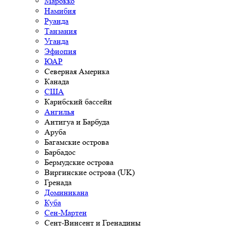
Марокко
Намибия
Руанда
Танзания
Уганда
Эфиопия
ЮАР
Северная Америка
Канада
США
Карибский бассейн
Ангилья
Антигуа и Барбуда
Аруба
Багамские острова
Барбадос
Бермудские острова
Виргинские острова (UK)
Гренада
Доминикана
Куба
Сен-Мартен
Сент-Винсент и Гренадины