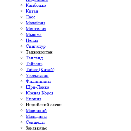
Камбоджа
Китай
Лаос
Малайзия
Монголия
Мьянма
Непал
Сингапур
Таджикистан
Таиланд
Тайвань
Тибет (Китай)
Узбекистан
Филиппины
Шри-Ланка
Южная Корея
Япония
Индийский океан
Маврикий
Мальдивы
Сейшелы
Закавказье