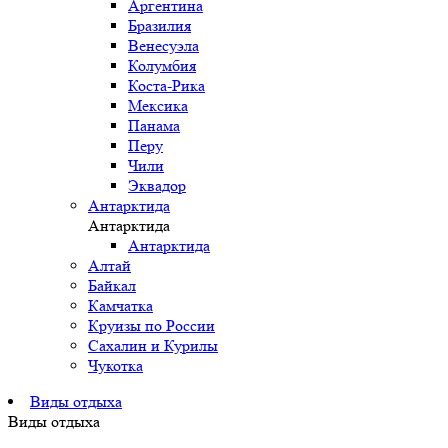
Аргентина
Бразилия
Венесуэла
Колумбия
Коста-Рика
Мексика
Панама
Перу
Чили
Эквадор
Антарктида
Антарктида
Антарктида
Алтай
Байкал
Камчатка
Круизы по России
Сахалин и Курилы
Чукотка
Виды отдыха
Виды отдыха