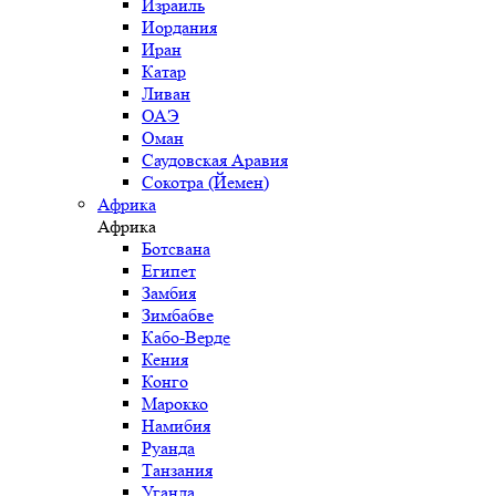
Израиль
Иордания
Иран
Катар
Ливан
ОАЭ
Оман
Саудовская Аравия
Сокотра (Йемен)
Африка
Африка
Ботсвана
Египет
Замбия
Зимбабве
Кабо-Верде
Кения
Конго
Марокко
Намибия
Руанда
Танзания
Уганда