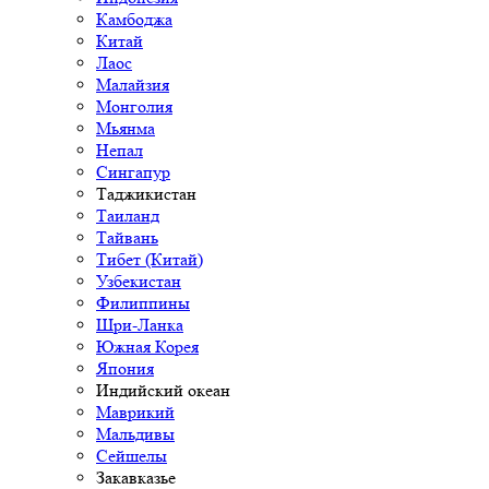
Камбоджа
Китай
Лаос
Малайзия
Монголия
Мьянма
Непал
Сингапур
Таджикистан
Таиланд
Тайвань
Тибет (Китай)
Узбекистан
Филиппины
Шри-Ланка
Южная Корея
Япония
Индийский океан
Маврикий
Мальдивы
Сейшелы
Закавказье