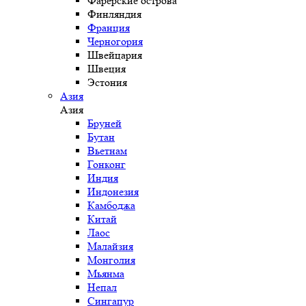
Фарерские острова
Финляндия
Франция
Черногория
Швейцария
Швеция
Эстония
Азия
Азия
Бруней
Бутан
Вьетнам
Гонконг
Индия
Индонезия
Камбоджа
Китай
Лаос
Малайзия
Монголия
Мьянма
Непал
Сингапур