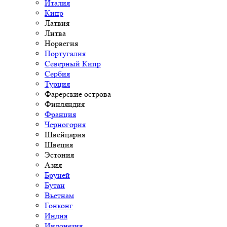
Италия
Кипр
Латвия
Литва
Норвегия
Португалия
Северный Кипр
Сербия
Турция
Фарерские острова
Финляндия
Франция
Черногория
Швейцария
Швеция
Эстония
Азия
Бруней
Бутан
Вьетнам
Гонконг
Индия
Индонезия