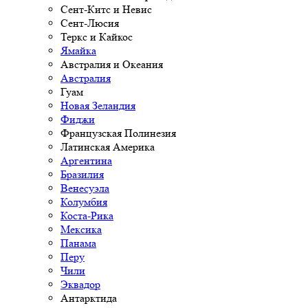
Сент-Китс и Невис
Сент-Люсия
Теркс и Кайкос
Ямайка
Австралия и Океания
Австралия
Гуам
Новая Зеландия
Фиджи
Французская Полинезия
Латинская Америка
Аргентина
Бразилия
Венесуэла
Колумбия
Коста-Рика
Мексика
Панама
Перу
Чили
Эквадор
Антарктида