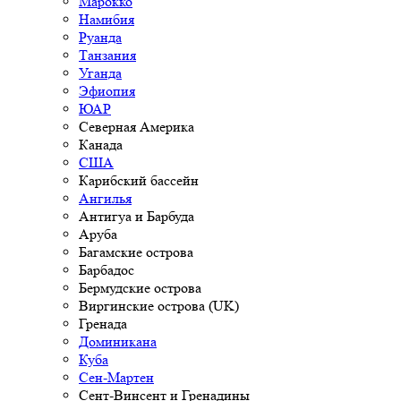
Марокко
Намибия
Руанда
Танзания
Уганда
Эфиопия
ЮАР
Северная Америка
Канада
США
Карибский бассейн
Ангилья
Антигуа и Барбуда
Аруба
Багамские острова
Барбадос
Бермудские острова
Виргинские острова (UK)
Гренада
Доминикана
Куба
Сен-Мартен
Сент-Винсент и Гренадины