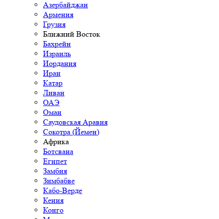
Азербайджан
Армения
Грузия
Ближний Восток
Бахрейн
Израиль
Иордания
Иран
Катар
Ливан
ОАЭ
Оман
Саудовская Аравия
Сокотра (Йемен)
Африка
Ботсвана
Египет
Замбия
Зимбабве
Кабо-Верде
Кения
Конго