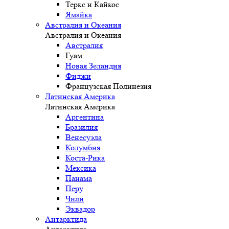
Теркс и Кайкос
Ямайка
Австралия и Океания
Австралия и Океания
Австралия
Гуам
Новая Зеландия
Фиджи
Французская Полинезия
Латинская Америка
Латинская Америка
Аргентина
Бразилия
Венесуэла
Колумбия
Коста-Рика
Мексика
Панама
Перу
Чили
Эквадор
Антарктида