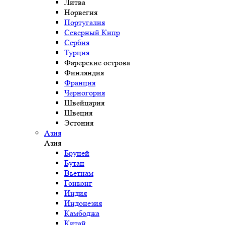
Литва
Норвегия
Португалия
Северный Кипр
Сербия
Турция
Фарерские острова
Финляндия
Франция
Черногория
Швейцария
Швеция
Эстония
Азия
Азия
Бруней
Бутан
Вьетнам
Гонконг
Индия
Индонезия
Камбоджа
Китай