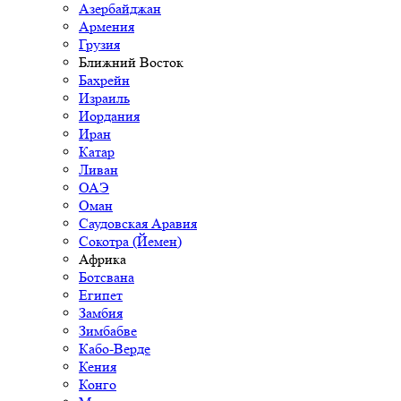
Азербайджан
Армения
Грузия
Ближний Восток
Бахрейн
Израиль
Иордания
Иран
Катар
Ливан
ОАЭ
Оман
Саудовская Аравия
Сокотра (Йемен)
Африка
Ботсвана
Египет
Замбия
Зимбабве
Кабо-Верде
Кения
Конго