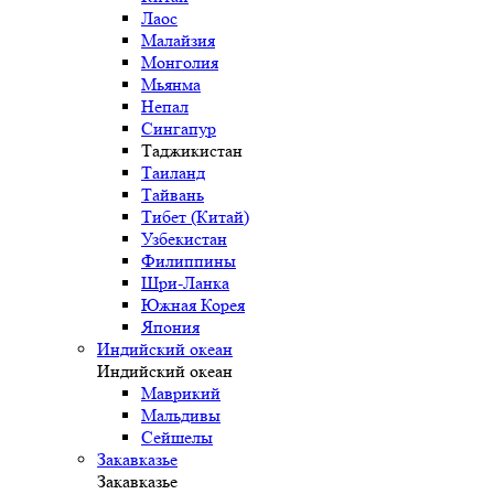
Лаос
Малайзия
Монголия
Мьянма
Непал
Сингапур
Таджикистан
Таиланд
Тайвань
Тибет (Китай)
Узбекистан
Филиппины
Шри-Ланка
Южная Корея
Япония
Индийский океан
Индийский океан
Маврикий
Мальдивы
Сейшелы
Закавказье
Закавказье