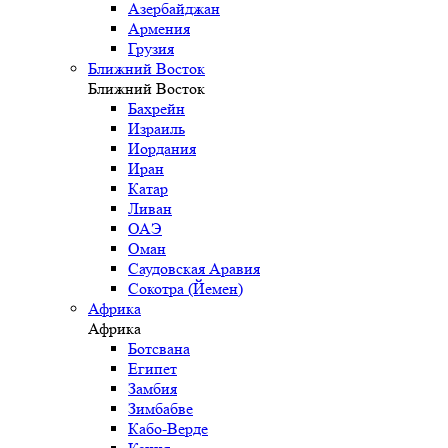
Азербайджан
Армения
Грузия
Ближний Восток
Ближний Восток
Бахрейн
Израиль
Иордания
Иран
Катар
Ливан
ОАЭ
Оман
Саудовская Аравия
Сокотра (Йемен)
Африка
Африка
Ботсвана
Египет
Замбия
Зимбабве
Кабо-Верде