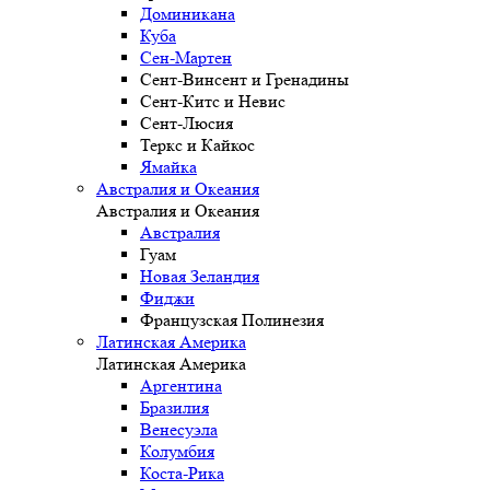
Доминикана
Куба
Сен-Мартен
Сент-Винсент и Гренадины
Сент-Китс и Невис
Сент-Люсия
Теркс и Кайкос
Ямайка
Австралия и Океания
Австралия и Океания
Австралия
Гуам
Новая Зеландия
Фиджи
Французская Полинезия
Латинская Америка
Латинская Америка
Аргентина
Бразилия
Венесуэла
Колумбия
Коста-Рика