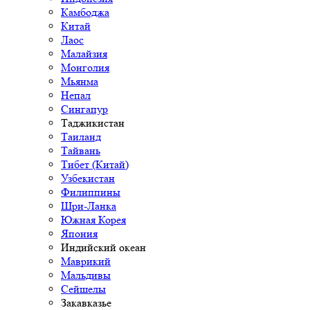
Камбоджа
Китай
Лаос
Малайзия
Монголия
Мьянма
Непал
Сингапур
Таджикистан
Таиланд
Тайвань
Тибет (Китай)
Узбекистан
Филиппины
Шри-Ланка
Южная Корея
Япония
Индийский океан
Маврикий
Мальдивы
Сейшелы
Закавказье