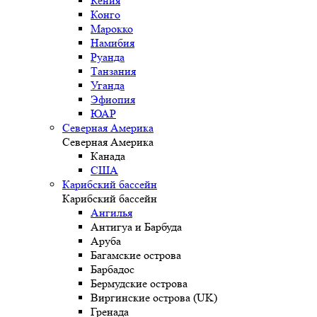
Кения
Конго
Марокко
Намибия
Руанда
Танзания
Уганда
Эфиопия
ЮАР
Северная Америка
Северная Америка
Канада
США
Карибский бассейн
Карибский бассейн
Ангилья
Антигуа и Барбуда
Аруба
Багамские острова
Барбадос
Бермудские острова
Виргинские острова (UK)
Гренада