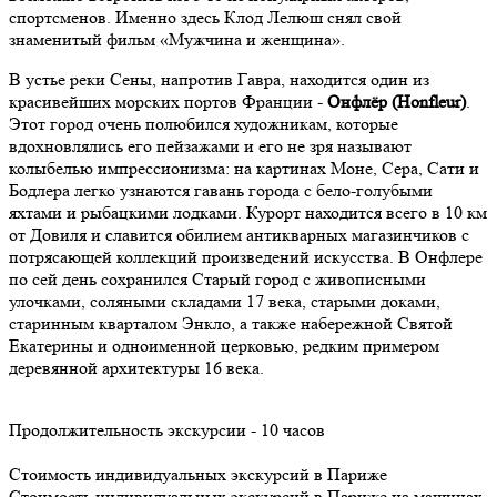
спортсменов. Именно здесь Клод Лелюш снял свой
знаменитый фильм «Мужчина и женщина».
В устье реки Сены, напротив Гавра, находится один из
красивейших морских портов Франции -
Онфлёр (Honfleur)
.
Этот город очень полюбился художникам, которые
вдохновлялись его пейзажами и его не зря называют
колыбелью импрессионизма: на картинах Моне, Сера, Сати и
Бодлера легко узнаются гавань города с бело-голубыми
яхтами и рыбацкими лодками. Курорт находится всего в 10 км
от Довиля и славится обилием антикварных магазинчиков с
потрясающей коллекций произведений искусства. В Онфлере
по сей день сохранился Старый город с живописными
улочками, соляными складами 17 века, старыми доками,
старинным кварталом Энкло, а также набережной Святой
Екатерины и одноименной церковью, редким примером
деревянной архитектуры 16 века.
Продолжительность экскурсии - 10 часов
Стоимость индивидуальных экскурсий в Париже
Стоимость индивидуальных экскурсий в Париже на машинах