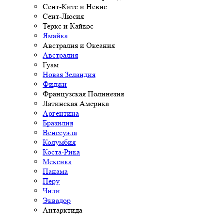
Сент-Китс и Невис
Сент-Люсия
Теркс и Кайкос
Ямайка
Австралия и Океания
Австралия
Гуам
Новая Зеландия
Фиджи
Французская Полинезия
Латинская Америка
Аргентина
Бразилия
Венесуэла
Колумбия
Коста-Рика
Мексика
Панама
Перу
Чили
Эквадор
Антарктида