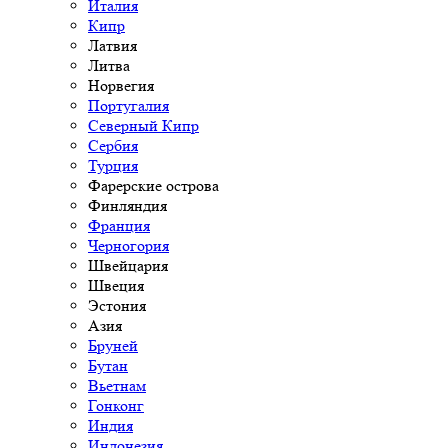
Италия
Кипр
Латвия
Литва
Норвегия
Португалия
Северный Кипр
Сербия
Турция
Фарерские острова
Финляндия
Франция
Черногория
Швейцария
Швеция
Эстония
Азия
Бруней
Бутан
Вьетнам
Гонконг
Индия
Индонезия