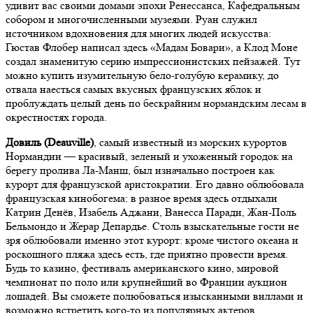
удивит вас своими домами эпохи Ренессанса, Кафедральным
собором и многочисленными музеями. Руан служил
источником вдохновения для многих людей искусства:
Гюстав Флобер написал здесь «Мадам Бовари», а Клод Моне
создал знаменитую серию импрессионистских пейзажей. Тут
можно купить изумительную бело-голубую керамику, до
отвала наесться самых вкусных французских яблок и
проблуждать целый день по бескрайним нормандским лесам в
окрестностях города.
Довиль (Deauville)
, самый известный из морских курортов
Нормандии — красивый, зеленый и ухоженный городок на
берегу пролива Ла-Манш, был изначально построен как
курорт для французской аристократии. Его давно облюбовала
французская кинобогема: в разное время здесь отдыхали
Катрин Денёв, Изабель Аджани, Ванесса Паради, Жан-Поль
Бельмондо и Жерар Депардье. Столь взыскательные гости не
зря облюбовали именно этот курорт: кроме чистого океана и
роскошного пляжа здесь есть, где приятно провести время.
Будь то казино, фестиваль американского кино, мировой
чемпионат по поло или крупнейший во Франции аукцион
лошадей. Вы сможете полюбоваться изысканными виллами и
возможно встретить кого-то из популярных актеров,