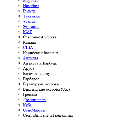
Марокко
Намибия
Руанда
Танзания
Уганда
Эфиопия
ЮАР
Северная Америка
Канада
США
Карибский бассейн
Ангилья
Антигуа и Барбуда
Аруба
Багамские острова
Барбадос
Бермудские острова
Виргинские острова (UK)
Гренада
Доминикана
Куба
Сен-Мартен
Сент-Винсент и Гренадины