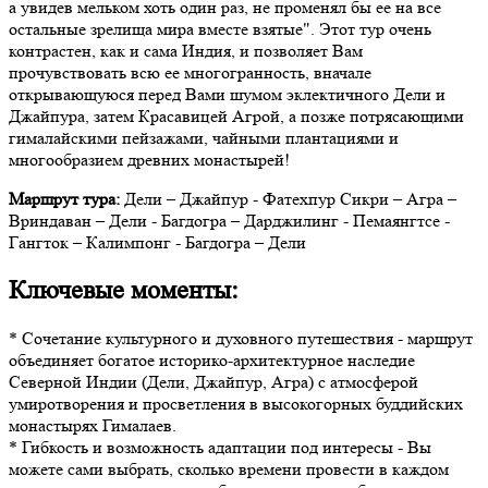
а увидев мельком хоть один раз, не променял бы ее на все
остальные зрелища мира вместе взятые". Этот тур очень
контрастен, как и сама Индия, и позволяет Вам
прочувствовать всю ее многогранность, вначале
открывающуюся перед Вами шумом эклектичного Дели и
Джайпура, затем Красавицей Агрой, а позже потрясающими
гималайскими пейзажами, чайными плантациями и
многообразием древних монастырей!
Маршрут тура:
Дели – Джайпур - Фатехпур Сикри – Агра –
Вриндаван – Дели - Багдогра – Дарджилинг - Пемаянгтсе -
Гангток – Калимпонг - Багдогра – Дели
Ключевые моменты:
* Сочетание культурного и духовного путешествия - маршрут
объединяет богатое историко-архитектурное наследие
Северной Индии (Дели, Джайпур, Агра) с атмосферой
умиротворения и просветления в высокогорных буддийских
монастырях Гималаев.
* Гибкость и возможность адаптации под интересы - Вы
можете сами выбрать, сколько времени провести в каждом