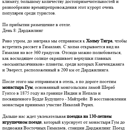
климату, большому количеству достопримечательностей и
разнообразию времяпрепровождения этот курорт очень
популярен среди туристов.
По прибытии размещение в отеле.
День
8
: Дарджилинг
Рано утром, до завтрака мы отправимся к
Холму Тигра
, чтобы
встретить рассвет в Гималаях. С холма открывается вид на
Гималаи на все 360 градусов. Отсюда можно полюбоваться,
как восходящее солнце окрашивает верхушки главных
«восьмитысячников» планеты, среди которых Канченджанга
и Эверест, расположенный в 200 км от Дарджилинга.
После этого мы отправимся в отель, а по дороге посетим
монастырь Гум
, основанный монгольским ламой Шераб
Гуатсо в 1875 году на границе Индии и Непала и
посвященного Будде Будущего - Майтрейе. В восстановлении
монастыря принимал участие Николай Рерих.
Дальше нас ждет увлекательная
поездка на 130-летнем
игрушечном поезде
, который курсирует от монастыря Гум до
подножия Восточных Гималаев, станции Дарджилинг. Поезд