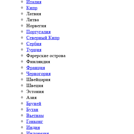
Италия
Кипр
Латвия
Литва
Норвегия
Португалия
Северный Кипр
Сербия
Турция
Фарерские острова
Финляндия
Франция
Черногория
Швейцария
Швеция
Эстония
Азия
Бруней
Бутан
Вьетнам
Гонконг
Индия
Индонезия