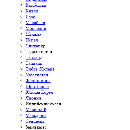
Камбоджа
Китай
Лаос
Малайзия
Монголия
Мьянма
Непал
Сингапур
Таджикистан
Таиланд
Тайвань
Тибет (Китай)
Узбекистан
Филиппины
Шри-Ланка
Южная Корея
Япония
Индийский океан
Маврикий
Мальдивы
Сейшелы
Закавказье