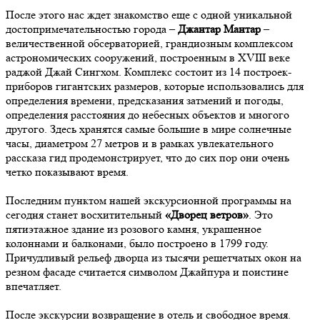
После этого нас ждет знакомство еще с одной уникальной
достопримечательностью города –
Джантар Мантар
–
величественной обсерваторией, грандиозным комплексом
астрономических сооружений, построенным в XVIII веке
раджой Джай Сингхом. Комплекс состоит из 14 построек-
приборов гигантских размеров, которые использовались для
определения времени, предсказания затмений и погоды,
определения расстояния до небесных объектов и многого
другого. Здесь хранятся самые большие в мире солнечные
часы, диаметром 27 метров и в рамках увлекательного
рассказа гид продемонстрирует, что до сих пор они очень
четко показывают время.
Последним пунктом нашей экскурсионной программы на
сегодня станет восхитительный
«Дворец ветров»
. Это
пятиэтажное здание из розового камня, украшенное
колоннами и балконами, было построено в 1799 году.
Причудливый рельеф дворца из тысячи решетчатых окон на
резном фасаде считается символом Джайпура и поистине
впечатляет.
После экскурсии возвращение в отель и свободное время.