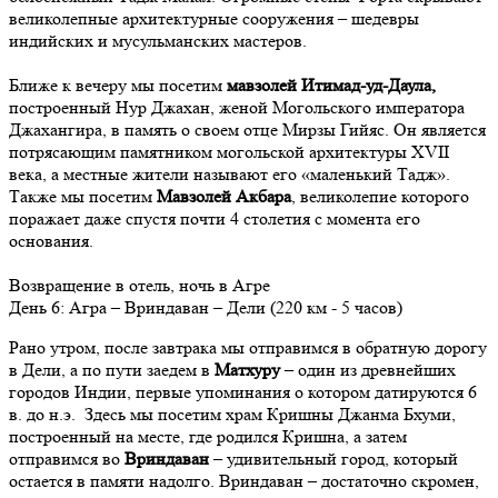
великолепные архитектурные сооружения – шедевры
индийских и мусульманских мастеров.
Ближе к вечеру мы посетим
мавзолей Итимад-уд-Даула,
построенный Нур Джахан, женой Могольского императора
Джахангира, в память о своем отце Мирзы Гийяс. Он является
потрясающим памятником могольской архитектуры XVII
века, а местные жители называют его «маленький Тадж».
Также мы посетим
Мавзолей Акбара
, великолепие которого
поражает даже спустя почти 4 столетия с момента его
основания.
Возвращение в отель, ночь в Агре
День
6
: Агра – Вриндаван – Дели (220 км - 5 часов)
Рано утром, после завтрака мы отправимся в обратную дорогу
в Дели, а по пути заедем в
Матхуру
– один из древнейших
городов Индии, первые упоминания о котором датируются 6
в. до н.э. Здесь мы посетим храм Кришны Джанма Бхуми,
построенный на месте, где родился Кришна, а затем
отправимся во
Вриндаван
– удивительный город, который
остается в памяти надолго. Вриндаван – достаточно скромен,