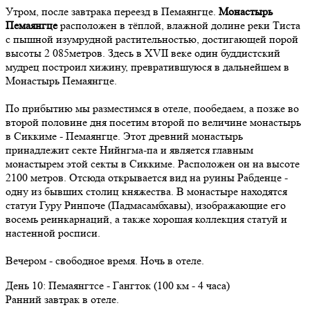
Утром, после завтрака переезд в Пемаянгце.
Монастырь
Пемаянгце
расположен в тёплой, влажной долине реки Тиста
с пышной изумрудной растительностью, достигающей порой
высоты 2 085метров. Здесь в XVII веке один буддистский
мудрец построил хижину, превратившуюся в дальнейшем в
Монастырь Пемаянгце.
По прибытию мы разместимся в отеле, пообедаем, а позже во
второй половине дня посетим второй по величине монастырь
в Сиккиме - Пемаянгце. Этот древний монастырь
принадлежит секте Нийнгма-па и является главным
монастырем этой секты в Сиккиме. Расположен он на высоте
2100 метров. Отсюда открывается вид на руины Рабденце -
одну из бывших столиц княжества. В монастыре находятся
статуи Гуру Ринпоче (Падмасамбхавы), изображающие его
восемь реинкарнаций, а также хорошая коллекция статуй и
настенной росписи.
Вечером - свободное время. Ночь в отеле.
День
10
: Пемаянгтсе - Гангток (100 км - 4 часа)
Ранний завтрак в отеле.