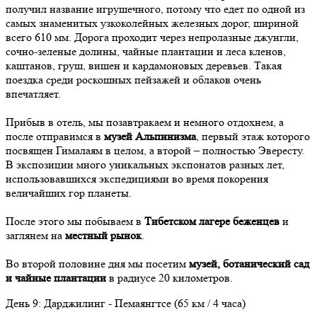
получил название игрушечного, потому что едет по одной из
самых знаменитых узкоколейных железных дорог, шириной
всего 610 мм. Дорога проходит через непролазные джунгли,
сочно-зеленые долины, чайные плантации и леса кленов,
каштанов, груш, вишен и кардамоновых деревьев. Такая
поездка среди роскошных пейзажей и облаков очень
впечатляет.
Прибыв в отель, мы позавтракаем и немного отдохнем, а
после отправимся в
музей Альпинизма
, первый этаж которого
посвящен Гималаям в целом, а второй – полностью Эвересту.
В экспозиции много уникальных экспонатов разных лет,
использовавшихся экспедициями во время покорения
величайших гор планеты.
После этого мы побываем в
Тибетском лагере беженцев
и
заглянем на
местный рынок
.
Во второй половине дня мы посетим
музей, ботанический сад
и чайные плантации
в радиусе 20 километров.
День
9
: Дарджилинг - Пемаянгтсе (65 км / 4 часа)