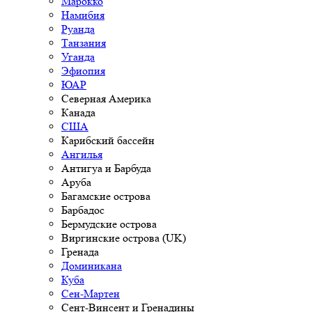
Марокко
Намибия
Руанда
Танзания
Уганда
Эфиопия
ЮАР
Северная Америка
Канада
США
Карибский бассейн
Ангилья
Антигуа и Барбуда
Аруба
Багамские острова
Барбадос
Бермудские острова
Виргинские острова (UK)
Гренада
Доминикана
Куба
Сен-Мартен
Сент-Винсент и Гренадины