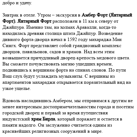
добро и удачу.
Завтрак в отеле. Утром – экскурсия в
Амбер Форт (Янтарный
Форт). Янтарный Форт
расположен в 11 км к северу от
Джайпура. Именно там, на холмах Аравалли, когда-то
находилась древняя столица штата Джайпур. Возведение
дивного форта-дворца начал в 1592 году махараджа Ман
Сингх. Форт представляет собой грандиозный комплекс
дворцов, павильонов, садов и храмов. Над всем этим
возвышается причудливый дворец-крепость медового цвета.
Вы сможете почувствовать магию ушедших времен,
поднявшись к вершинам форта на спинах слонов. По пути
Ваш слух будут услаждать музыканты. С вершины из
апартаментов махараджи открывается поразительный вид на
узкое ущелье.
Вдоволь насладившись Амбером, мы отправимся к другим не
менее интересным достопримечательностям города и посетим
городской дворец и первый за время путешествия
индуистский
храм Бирла
, который поражает и остается в
памяти надолго. Он заслуженно считается одним из
красивейших религиозных сооружений в мире.