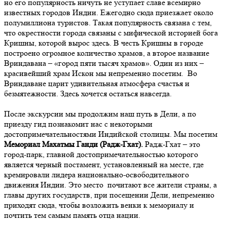
но его популярность ничуть не уступает славе всемирно
известных городов Индии. Ежегодно сюда приезжает около
полумиллиона туристов. Такая популярность связана с тем,
что окрестности города связаны с мифической историей бога
Кришны, которой вырос здесь. В честь Кришны в городе
построено огромное количество храмов, а второе название
Вриндавана – «город пяти тысяч храмов». Один из них –
красивейший храм Искон мы непременно посетим. Во
Вриндаване царит удивительная атмосфера счастья и
безмятежности. Здесь хочется остаться навсегда.
После экскурсии мы продолжим наш путь в Дели, а по
приезду гид познакомит нас с некоторыми
достопримечательностями Индийской столицы.
Мы посетим
Мемориал Махатмы Ганди (Радж-Гхат).
Радж-Гхат – это
город-парк, главной достопримечательностью которого
является черный постамент, установленный на месте, где
кремировали лидера национально-освободительного
движения Индии. Это место почитают все жители страны, а
главы других государств, при посещении Дели, непременно
приходят сюда, чтобы возложить венки к мемориалу и
почтить тем самым память отца нации.