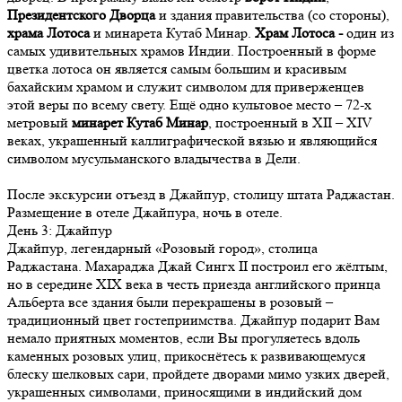
Президентского Дворца
и здания правительства (со стороны),
храма Лотоса
и минарета Кутаб Минар.
Храм Лотоса -
один из
самых удивительных храмов Индии. Построенный в форме
цветка лотоса он является самым большим и красивым
бахайским храмом и служит символом для приверженцев
этой веры по всему свету. Ещё одно культовое место – 72-х
метровый
минарет Кутаб Минар
, построенный в XII – XIV
веках, украшенный каллиграфической вязью и являющийся
символом мусульманского владычества в Дели.
После экскурсии отъезд в Джайпур, столицу штата Раджастан.
Размещение в отеле Джайпура, ночь в отеле.
День
3
: Джайпур
Джайпур, легендарный «Розовый город», столица
Раджастана. Махараджа Джай Сингх II построил его жёлтым,
но в середине XIX века в честь приезда английского принца
Альберта все здания были перекрашены в розовый –
традиционный цвет гостеприимства. Джайпур подарит Вам
немало приятных моментов, если Вы прогуляетесь вдоль
каменных розовых улиц, прикоснётесь к развивающемуся
блеску шелковых сари, пройдете дворами мимо узких дверей,
украшенных символами, приносящими в индийский дом