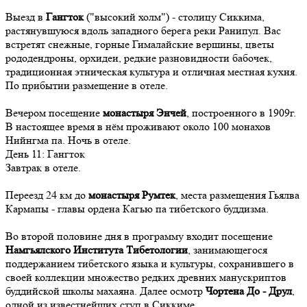
Выезд в
Гангток
("высокий холм") - столицу Сиккима,
растянувшуюся вдоль западного берега реки Ранипул. Вас
встретят снежные, горные Гималайские вершины, цветы
рододендроны, орхидеи, редкие разновидности бабочек,
традиционная этническая культура и отличная местная кухня.
По прибытии размещение в отеле.
Вечером посещение
монастыря Энчей
, построенного в 1909г.
В настоящее время в нём проживают около 100 монахов
Нийнгма па. Ночь в отеле.
День
11
: Гангток
Завтрак в отеле.
Переезд 24 км до
монастыря Румтек
, места размещения Гьялва
Кармапы - главы ордена Кагью па тибетского буддизма.
Во второй половине дня в программу входит посещение
Намгьялского Института Тибетологии
, занимающегося
поддержанием тибетского языка и культуры, сохранившего в
своей коллекции множество редких древних манускриптов
буддийской школы махаяна. Далее осмотр
Чортена До - Друл
,
одной из известнейших ступ в Сиккиме.