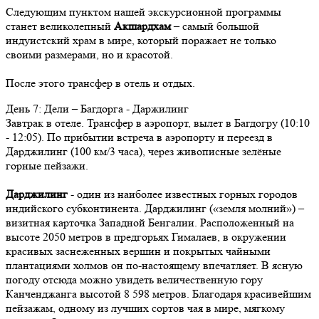
Следующим пунктом нашей экскурсионной программы
станет великолепный
Акшардхам
– самый большой
индуистский храм в мире, который поражает не только
своими размерами, но и красотой.
После этого трансфер в отель и отдых.
День
7
: Дели – Багдорга - Даржилинг
Завтрак в отеле. Трансфер в аэропорт, вылет в Багдогру (10:10
- 12:05). По прибытии встреча в аэропорту и переезд в
Дарджилинг (100 км/3 часа), через живописные зелёные
горные пейзажи.
Дарджилинг
- один из наиболее известных горных городов
индийского субконтинента. Дарджилинг («земля молний») –
визитная карточка Западной Бенгалии. Расположенный на
высоте 2050 метров в предгорьях Гималаев, в окружении
красивых заснеженных вершин и покрытых чайными
плантациями холмов он по-настоящему впечатляет. В ясную
погоду отсюда можно увидеть величественную гору
Канченджанга высотой 8 598 метров. Благодаря красивейшим
пейзажам, одному из лучших сортов чая в мире, мягкому