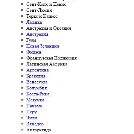
Сент-Китс и Невис
Сент-Люсия
Теркс и Кайкос
Ямайка
Австралия и Океания
Австралия
Гуам
Новая Зеландия
Фиджи
Французская Полинезия
Латинская Америка
Аргентина
Бразилия
Венесуэла
Колумбия
Коста-Рика
Мексика
Панама
Перу
Чили
Эквадор
Антарктида