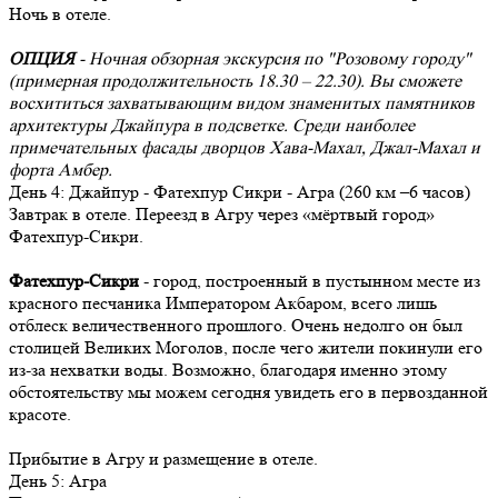
Ночь в отеле.
ОПЦИЯ
- Ночная обзорная экскурсия по "Розовому городу"
(примерная продолжительность 18.30 – 22.30). Вы сможете
восхититься захватывающим видом знаменитых памятников
архитектуры Джайпура в подсветке. Среди наиболее
примечательных фасады дворцов Хава-Махал, Джал-Махал и
форта Амбер.
День
4
: Джайпур - Фатехпур Сикри - Агра (260 км –6 часов)
Завтрак в отеле. Переезд в Агру через «мёртвый город»
Фатехпур-Сикри.
Фатехпур-Сикри
- город, построенный в пустынном месте из
красного песчаника Императором Акбаром, всего лишь
отблеск величественного прошлого. Очень недолго он был
столицей Великих Моголов, после чего жители покинули его
из-за нехватки воды. Возможно, благодаря именно этому
обстоятельству мы можем сегодня увидеть его в первозданной
красоте.
Прибытие в Агру и размещение в отеле.
День
5
: Агра