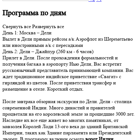
Программа по дням
Свернуть все
Развернуть все
День
1
: Москва – Дели
Вылет в Дели прямым рейсом а/к Аэрофлот из Шереметьево
или иностранными а/к с пересадками
День
2
: Дели – Джайпур (260 км - 6 часов)
Прилет в Дели. После прохождения формальностей и
получения багажа в аэропорту Нью Дели, Вас встретит
русскоязычный представитель принимающей компании. Вас
ждет традиционное индийское приветствие «Свагат» с
гирляндой из цветов. После приветствия трансфер и
размещение в отеле. Короткий отдых.
После завтрака обзорная экскурсия по Дели. Дели - столица
современной Индии. Много династий и правителей
процветали на его королевской земле за прошедшие 3000 лет.
Наследие их все еще живет во многих памятниках, от
мавзолея Королей Лоди 13-ого века до зданий Британской
Империи, таких как Здание парламента или Президентский
дворец. В программу включен осмотр
ворот Индии
,