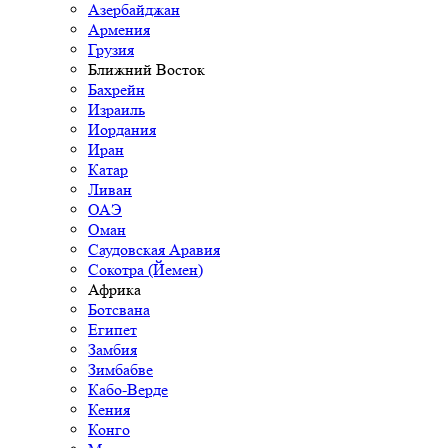
Азербайджан
Армения
Грузия
Ближний Восток
Бахрейн
Израиль
Иордания
Иран
Катар
Ливан
ОАЭ
Оман
Саудовская Аравия
Сокотра (Йемен)
Африка
Ботсвана
Египет
Замбия
Зимбабве
Кабо-Верде
Кения
Конго