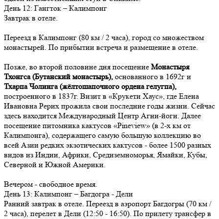
День
12
: Гангток – Калимпонг
Завтрак в отеле.
Переезд в Калимпонг (80 км / 2 часа), город со множеством
монастырей. По прибытии встреча и размещение в отеле.
Позже, во второй половине дня посещение
Монастыря
Тхонгса (Бутанский монастырь),
основанного в 1692г и
Тхарпа Чолинга (жёлтошапочного ордена гелугпа),
построенного в 1837г. Визит в «Крукети Хаус», где Елена
Ивановна Рерих прожила свои последние годы жизни. Сейчас
здесь находится Международный Центр Агни-йоги. Далее
посещение питомника кактусов «Pineview» (в 2-х км от
Калимпонга), содержащего самую большую коллекцию во
всей Азии редких экзотических кактусов - более 1500 разных
видов из Индии, Африки, Средиземноморья, Ямайки, Кубы,
Северной и Южной Америки.
Вечером - свободное время.
День
13
: Калимпонг – Багдогра - Дели
Ранний завтрак в отеле. Переезд в аэропорт Багдогры (70 км /
2 часа), перелет в Дели (12:50 - 16:50). По прилету трансфер в