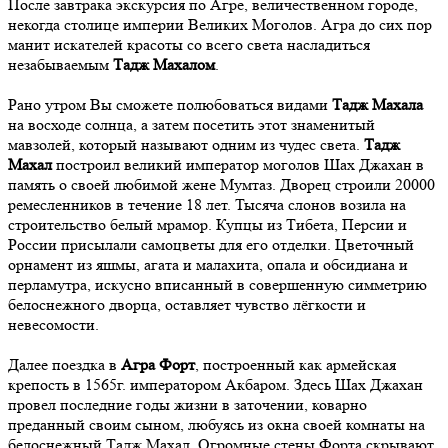
После завтрака экскурсия по Агре, величественном городе,
некогда столице империи Великих Моголов. Агра до сих пор
манит искателей красоты со всего света насладиться
незабываемым
Тадж Махалом
.
Рано утром Вы сможете полюбоваться видами
Тадж Махала
на восходе солнца, а затем посетить этот знаменитый
мавзолей, который называют одним из чудес света.
Тадж
Махал
построил великий император моголов Шах Джахан в
память о своей любимой жене Мумтаз. Дворец строили 20000
ремесленников в течение 18 лет. Тысяча слонов возила на
строительство белый мрамор. Купцы из Тибета, Персии и
России присылали самоцветы для его отделки. Цветочный
орнамент из яшмы, агата и малахита, опала и обсидиана и
перламутра, искусно вписанный в совершенную симметрию
белоснежного дворца, оставляет чувство лёгкости и
невесомости.
Далее поездка в
Агра Форт
, построенный как армейская
крепость в 1565г. императором Акбаром. Здесь Шах Джахан
провел последние годы жизни в заточении, коварно
преданный своим сыном, любуясь из окна своей комнаты на
белоснежный Тадж Махал. Огромные стены Форта скрывают