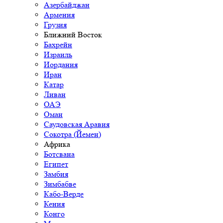
Азербайджан
Армения
Грузия
Ближний Восток
Бахрейн
Израиль
Иордания
Иран
Катар
Ливан
ОАЭ
Оман
Саудовская Аравия
Сокотра (Йемен)
Африка
Ботсвана
Египет
Замбия
Зимбабве
Кабо-Верде
Кения
Конго