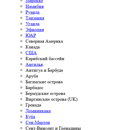
Марокко
Намибия
Руанда
Танзания
Уганда
Эфиопия
ЮАР
Северная Америка
Канада
США
Карибский бассейн
Ангилья
Антигуа и Барбуда
Аруба
Багамские острова
Барбадос
Бермудские острова
Виргинские острова (UK)
Гренада
Доминикана
Куба
Сен-Мартен
Сент-Винсент и Гренадины