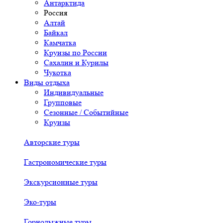
Антарктида
Россия
Алтай
Байкал
Камчатка
Круизы по России
Сахалин и Курилы
Чукотка
Виды отдыха
Индивидуальные
Групповые
Сезонные / Событийные
Круизы
Авторские туры
Гастрономические туры
Экскурсионные туры
Эко-туры
Горнолыжные туры