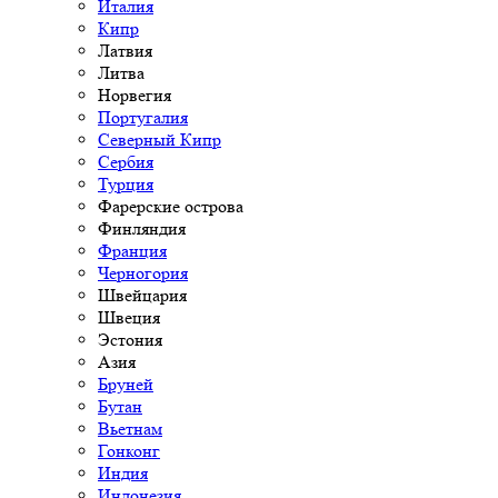
Италия
Кипр
Латвия
Литва
Норвегия
Португалия
Северный Кипр
Сербия
Турция
Фарерские острова
Финляндия
Франция
Черногория
Швейцария
Швеция
Эстония
Азия
Бруней
Бутан
Вьетнам
Гонконг
Индия
Индонезия