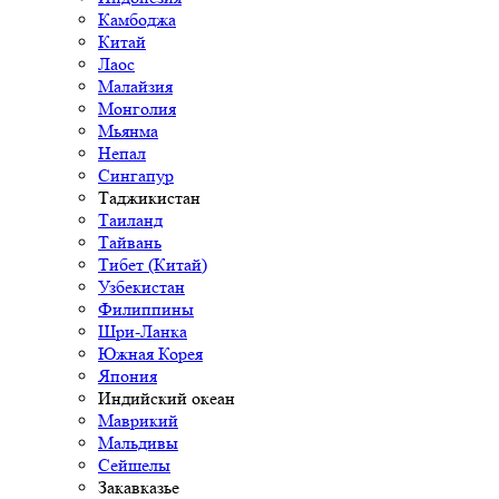
Камбоджа
Китай
Лаос
Малайзия
Монголия
Мьянма
Непал
Сингапур
Таджикистан
Таиланд
Тайвань
Тибет (Китай)
Узбекистан
Филиппины
Шри-Ланка
Южная Корея
Япония
Индийский океан
Маврикий
Мальдивы
Сейшелы
Закавказье