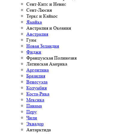
Сент-Китс и Невис
Сент-Люсия
Теркс и Кайкос
Ямайка
Австралия и Океания
Австралия
Гуам
Новая Зеландия
Фиджи
Французская Полинезия
Латинская Америка
Аргентина
Бразилия
Венесуэла
Колумбия
Коста-Рика
Мексика
Панама
Перу
Чили
Эквадор
Антарктида