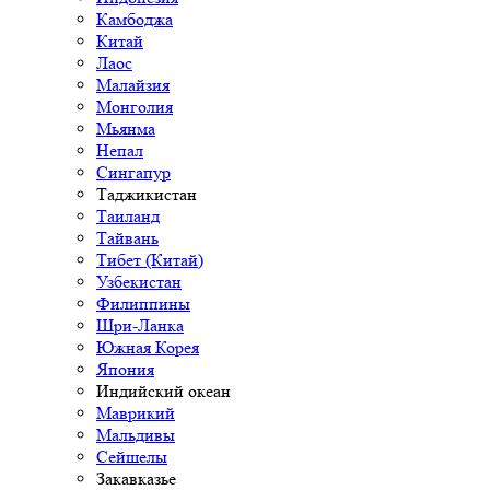
Камбоджа
Китай
Лаос
Малайзия
Монголия
Мьянма
Непал
Сингапур
Таджикистан
Таиланд
Тайвань
Тибет (Китай)
Узбекистан
Филиппины
Шри-Ланка
Южная Корея
Япония
Индийский океан
Маврикий
Мальдивы
Сейшелы
Закавказье