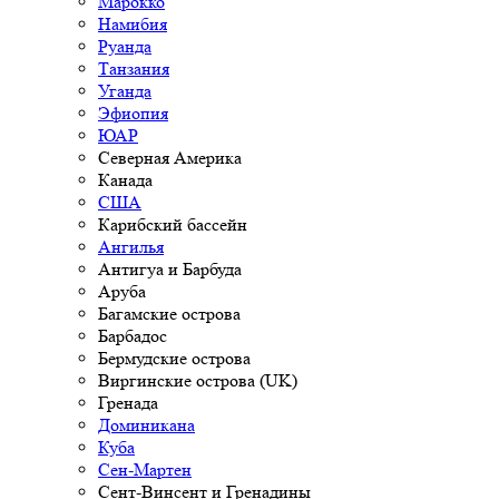
Марокко
Намибия
Руанда
Танзания
Уганда
Эфиопия
ЮАР
Северная Америка
Канада
США
Карибский бассейн
Ангилья
Антигуа и Барбуда
Аруба
Багамские острова
Барбадос
Бермудские острова
Виргинские острова (UK)
Гренада
Доминикана
Куба
Сен-Мартен
Сент-Винсент и Гренадины