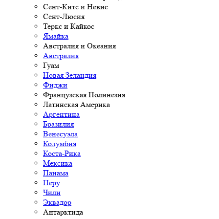
Сент-Китс и Невис
Сент-Люсия
Теркс и Кайкос
Ямайка
Австралия и Океания
Австралия
Гуам
Новая Зеландия
Фиджи
Французская Полинезия
Латинская Америка
Аргентина
Бразилия
Венесуэла
Колумбия
Коста-Рика
Мексика
Панама
Перу
Чили
Эквадор
Антарктида