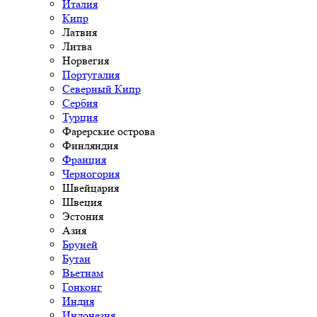
Италия
Кипр
Латвия
Литва
Норвегия
Португалия
Северный Кипр
Сербия
Турция
Фарерские острова
Финляндия
Франция
Черногория
Швейцария
Швеция
Эстония
Азия
Бруней
Бутан
Вьетнам
Гонконг
Индия
Индонезия