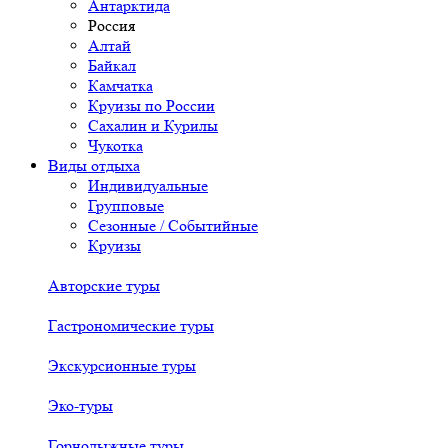
Антарктида
Россия
Алтай
Байкал
Камчатка
Круизы по России
Сахалин и Курилы
Чукотка
Виды отдыха
Индивидуальные
Групповые
Сезонные / Событийные
Круизы
Авторские туры
Гастрономические туры
Экскурсионные туры
Эко-туры
Горнолыжные туры