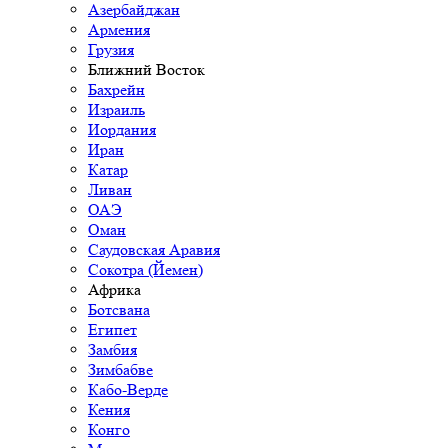
Азербайджан
Армения
Грузия
Ближний Восток
Бахрейн
Израиль
Иордания
Иран
Катар
Ливан
ОАЭ
Оман
Саудовская Аравия
Сокотра (Йемен)
Африка
Ботсвана
Египет
Замбия
Зимбабве
Кабо-Верде
Кения
Конго