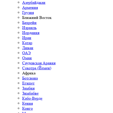
Азербайджан
Армения
Грузия
Ближний Восток
Бахрейн
Израиль
Иордания
Иран
Катар
Ливан
ОАЭ
Оман
Саудовская Аравия
Сокотра (Йемен)
Африка
Ботсвана
Египет
Замбия
Зимбабве
Кабо-Верде
Кения
Конго