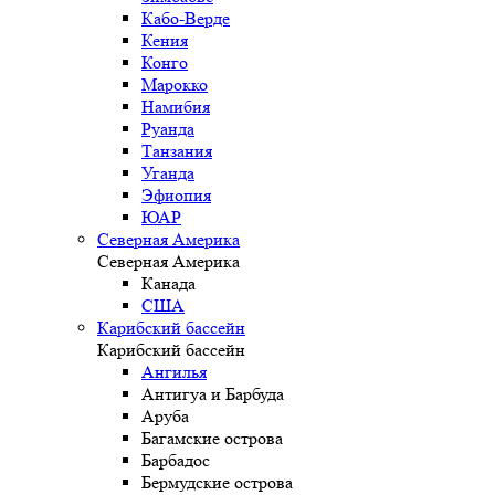
Кабо-Верде
Кения
Конго
Марокко
Намибия
Руанда
Танзания
Уганда
Эфиопия
ЮАР
Северная Америка
Северная Америка
Канада
США
Карибский бассейн
Карибский бассейн
Ангилья
Антигуа и Барбуда
Аруба
Багамские острова
Барбадос
Бермудские острова