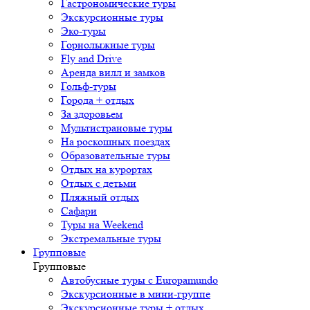
Гастрономические туры
Экскурсионные туры
Эко-туры
Горнолыжные туры
Fly and Drive
Аренда вилл и замков
Гольф-туры
Города + отдых
За здоровьем
Мультистрановые туры
На роскошных поездах
Образовательные туры
Отдых на курортах
Отдых с детьми
Пляжный отдых
Сафари
Туры на Weekend
Экстремальные туры
Групповые
Групповые
Автобусные туры с Europamundo
Экскурсионные в мини-группе
Экскурсионные туры + отдых