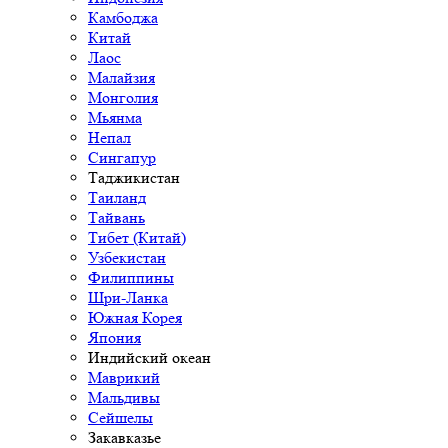
Камбоджа
Китай
Лаос
Малайзия
Монголия
Мьянма
Непал
Сингапур
Таджикистан
Таиланд
Тайвань
Тибет (Китай)
Узбекистан
Филиппины
Шри-Ланка
Южная Корея
Япония
Индийский океан
Маврикий
Мальдивы
Сейшелы
Закавказье