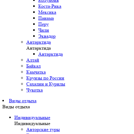
Колумбия
Коста-Рика
Мексика
Панама
Перу
Чили
Эквадор
Антарктида
Антарктида
Антарктида
Алтай
Байкал
Камчатка
Круизы по России
Сахалин и Курилы
Чукотка
Виды отдыха
Виды отдыха
Индивидуальные
Индивидуальные
Авторские туры