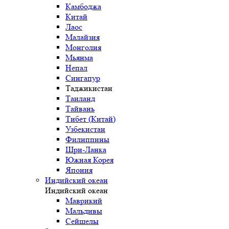
Камбоджа
Китай
Лаос
Малайзия
Монголия
Мьянма
Непал
Сингапур
Таджикистан
Таиланд
Тайвань
Тибет (Китай)
Узбекистан
Филиппины
Шри-Ланка
Южная Корея
Япония
Индийский океан
Индийский океан
Маврикий
Мальдивы
Сейшелы