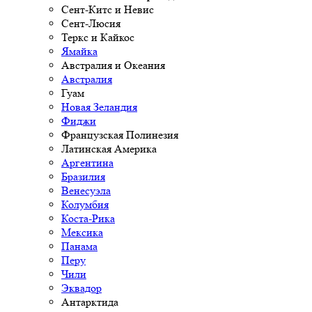
Сент-Китс и Невис
Сент-Люсия
Теркс и Кайкос
Ямайка
Австралия и Океания
Австралия
Гуам
Новая Зеландия
Фиджи
Французская Полинезия
Латинская Америка
Аргентина
Бразилия
Венесуэла
Колумбия
Коста-Рика
Мексика
Панама
Перу
Чили
Эквадор
Антарктида