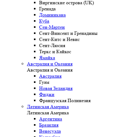
Виргинские острова (UK)
Гренада
Доминикана
Куба
Сен-Мартен
Сент-Винсент и Гренадины
Сент-Китс и Невис
Сент-Люсия
Теркс и Кайкос
Ямайка
Австралия и Океания
Австралия и Океания
Австралия
Гуам
Новая Зеландия
Фиджи
Французская Полинезия
Латинская Америка
Латинская Америка
Аргентина
Бразилия
Венесуэла