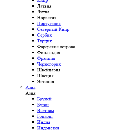
Кипр
Латвия
Литва
Норвегия
Португалия
Северный Кипр
Сербия
Турция
Фарерские острова
Финляндия
Франция
Черногория
Швейцария
Швеция
Эстония
Азия
Азия
Бруней
Бутан
Вьетнам
Гонконг
Индия
Индонезия