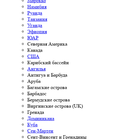
Марокко
Намибия
Руанда
Танзания
Уганда
Эфиопия
ЮАР
Северная Америка
Канада
США
Карибский бассейн
Ангилья
Антигуа и Барбуда
Аруба
Багамские острова
Барбадос
Бермудские острова
Виргинские острова (UK)
Гренада
Доминикана
Куба
Сен-Мартен
Сент-Винсент и Гренадины