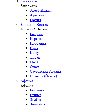
Закавказье
Закавказье
Азербайджан
Армения
Грузия
Ближний Восток
Ближний Восток
Бахрейн
Израиль
Иордания
Иран
Катар
Ливан
ОАЭ
Оман
Саудовская Аравия
Сокотра (Йемен)
Африка
Африка
Ботсвана
Египет
Замбия
Зимбабве