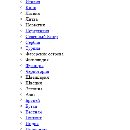
Италия
Кипр
Латвия
Литва
Норвегия
Португалия
Северный Кипр
Сербия
Турция
Фарерские острова
Финляндия
Франция
Черногория
Швейцария
Швеция
Эстония
Азия
Бруней
Бутан
Вьетнам
Гонконг
Индия
Индонезия