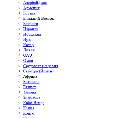
Азербайджан
Армения
Грузия
Ближний Восток
Бахрейн
Израиль
Иордания
Иран
Катар
Ливан
ОАЭ
Оман
Саудовская Аравия
Сокотра (Йемен)
Африка
Ботсвана
Египет
Замбия
Зимбабве
Кабо-Верде
Кения
Конго