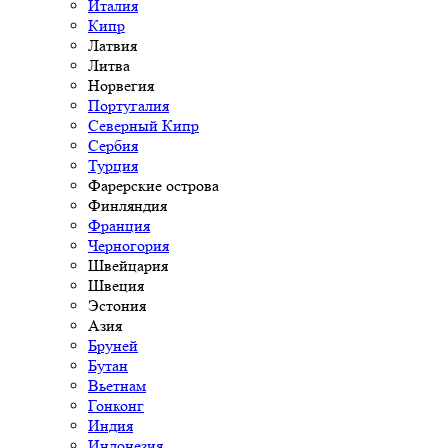
Италия
Кипр
Латвия
Литва
Норвегия
Португалия
Северный Кипр
Сербия
Турция
Фарерские острова
Финляндия
Франция
Черногория
Швейцария
Швеция
Эстония
Азия
Бруней
Бутан
Вьетнам
Гонконг
Индия
Индонезия