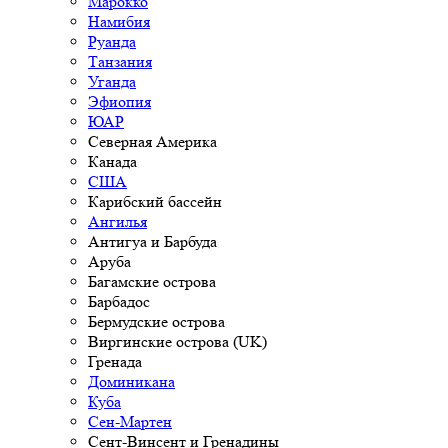
Марокко
Намибия
Руанда
Танзания
Уганда
Эфиопия
ЮАР
Северная Америка
Канада
США
Карибский бассейн
Ангилья
Антигуа и Барбуда
Аруба
Багамские острова
Барбадос
Бермудские острова
Виргинские острова (UK)
Гренада
Доминикана
Куба
Сен-Мартен
Сент-Винсент и Гренадины