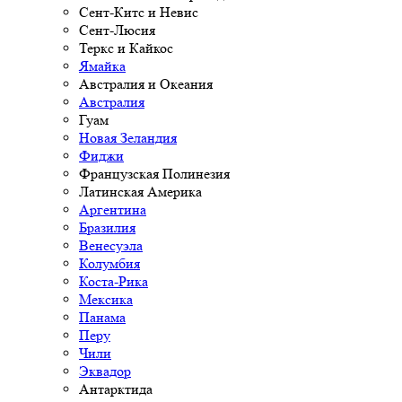
Сент-Китс и Невис
Сент-Люсия
Теркс и Кайкос
Ямайка
Австралия и Океания
Австралия
Гуам
Новая Зеландия
Фиджи
Французская Полинезия
Латинская Америка
Аргентина
Бразилия
Венесуэла
Колумбия
Коста-Рика
Мексика
Панама
Перу
Чили
Эквадор
Антарктида