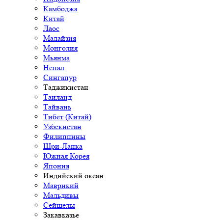
Камбоджа
Китай
Лаос
Малайзия
Монголия
Мьянма
Непал
Сингапур
Таджикистан
Таиланд
Тайвань
Тибет (Китай)
Узбекистан
Филиппины
Шри-Ланка
Южная Корея
Япония
Индийский океан
Маврикий
Мальдивы
Сейшелы
Закавказье