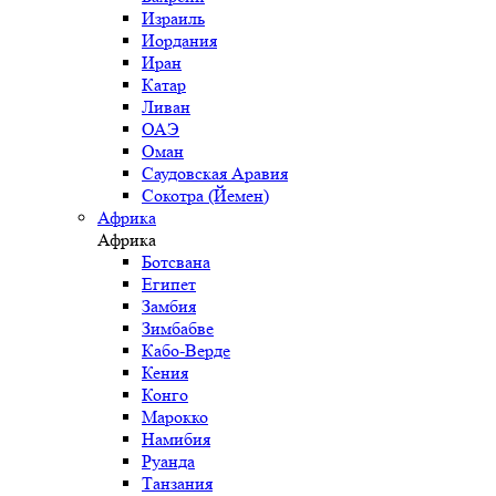
Израиль
Иордания
Иран
Катар
Ливан
ОАЭ
Оман
Саудовская Аравия
Сокотра (Йемен)
Африка
Африка
Ботсвана
Египет
Замбия
Зимбабве
Кабо-Верде
Кения
Конго
Марокко
Намибия
Руанда
Танзания