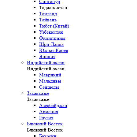
Сингапур
Таджикистан
Таиланд
Тайвань
Тибет (Китай)
Узбекистан
Филиппины
Шри-Ланка
Южная Корея
Япония
Индийский океан
Индийский океан
Маврикий
Мальдивы
Сейшелы
Закавказье
Закавказье
Азербайджан
Армения
Грузия
Ближний Восток
Ближний Восток
Бахрейн