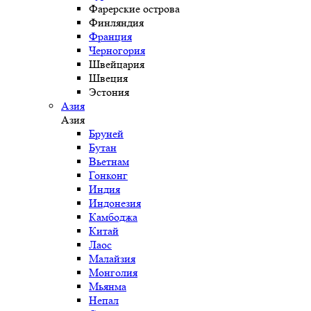
Фарерские острова
Финляндия
Франция
Черногория
Швейцария
Швеция
Эстония
Азия
Азия
Бруней
Бутан
Вьетнам
Гонконг
Индия
Индонезия
Камбоджа
Китай
Лаос
Малайзия
Монголия
Мьянма
Непал