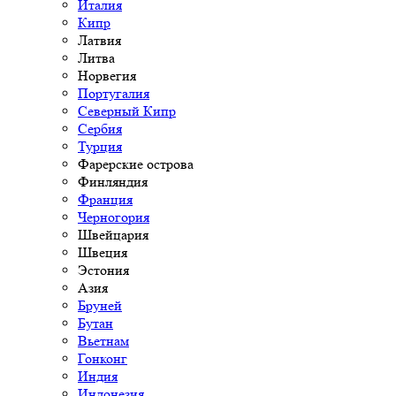
Италия
Кипр
Латвия
Литва
Норвегия
Португалия
Северный Кипр
Сербия
Турция
Фарерские острова
Финляндия
Франция
Черногория
Швейцария
Швеция
Эстония
Азия
Бруней
Бутан
Вьетнам
Гонконг
Индия
Индонезия