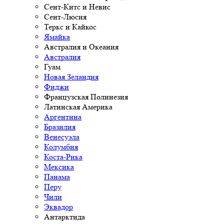
Сент-Китс и Невис
Сент-Люсия
Теркс и Кайкос
Ямайка
Австралия и Океания
Австралия
Гуам
Новая Зеландия
Фиджи
Французская Полинезия
Латинская Америка
Аргентина
Бразилия
Венесуэла
Колумбия
Коста-Рика
Мексика
Панама
Перу
Чили
Эквадор
Антарктида