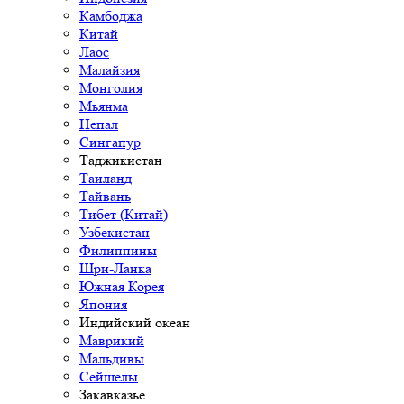
Камбоджа
Китай
Лаос
Малайзия
Монголия
Мьянма
Непал
Сингапур
Таджикистан
Таиланд
Тайвань
Тибет (Китай)
Узбекистан
Филиппины
Шри-Ланка
Южная Корея
Япония
Индийский океан
Маврикий
Мальдивы
Сейшелы
Закавказье