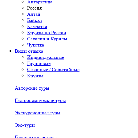
Антарктида
Россия
Алтай
Байкал
Камчатка
Круизы по России
Сахалин и Курилы
Чукотка
Виды отдыха
Индивидуальные
Групповые
Сезонные / Событийные
Круизы
Авторские туры
Гастрономические туры
Экскурсионные туры
Эко-туры
Горнолыжные туры