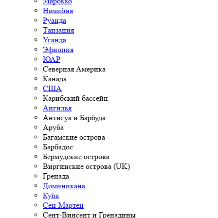
Марокко
Намибия
Руанда
Танзания
Уганда
Эфиопия
ЮАР
Северная Америка
Канада
США
Карибский бассейн
Ангилья
Антигуа и Барбуда
Аруба
Багамские острова
Барбадос
Бермудские острова
Виргинские острова (UK)
Гренада
Доминикана
Куба
Сен-Мартен
Сент-Винсент и Гренадины