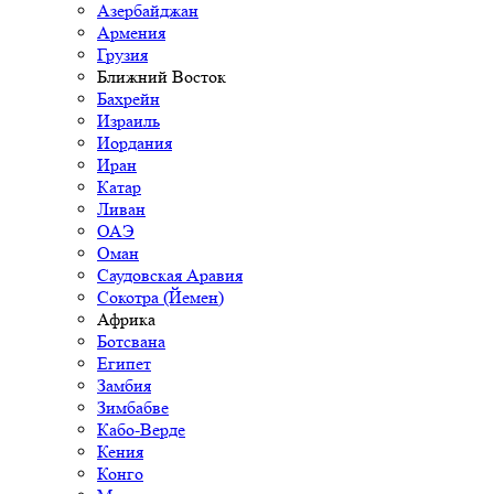
Азербайджан
Армения
Грузия
Ближний Восток
Бахрейн
Израиль
Иордания
Иран
Катар
Ливан
ОАЭ
Оман
Саудовская Аравия
Сокотра (Йемен)
Африка
Ботсвана
Египет
Замбия
Зимбабве
Кабо-Верде
Кения
Конго