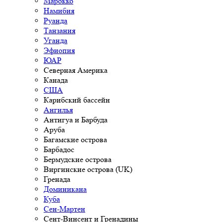
Марокко
Намибия
Руанда
Танзания
Уганда
Эфиопия
ЮАР
Северная Америка
Канада
США
Карибский бассейн
Ангилья
Антигуа и Барбуда
Аруба
Багамские острова
Барбадос
Бермудские острова
Виргинские острова (UK)
Гренада
Доминикана
Куба
Сен-Мартен
Сент-Винсент и Гренадины