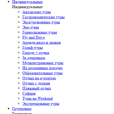
Индивидуальные
Индивидуальные
Авторские туры
Гастрономические туры
Экскурсионные туры
Эко-туры
Горнолыжные туры
Fly and Drive
Аренда вилл и замков
Гольф-туры
Города + отдых
За здоровьем
Мультистрановые туры
На роскошных поездах
Образовательные туры
Отдых на курортах
Отдых с детьми
Пляжный отдых
Сафари
Туры на Weekend
Экстремальные туры
Групповые
Групповые