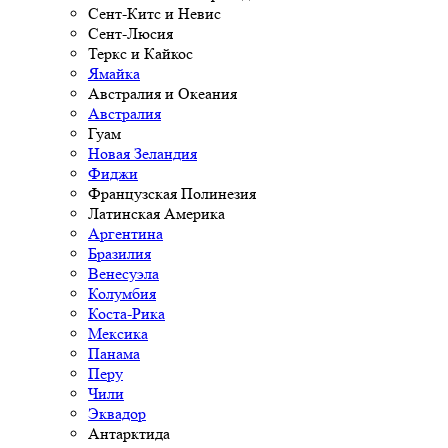
Сент-Китс и Невис
Сент-Люсия
Теркс и Кайкос
Ямайка
Австралия и Океания
Австралия
Гуам
Новая Зеландия
Фиджи
Французская Полинезия
Латинская Америка
Аргентина
Бразилия
Венесуэла
Колумбия
Коста-Рика
Мексика
Панама
Перу
Чили
Эквадор
Антарктида