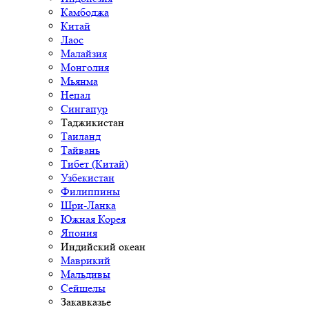
Камбоджа
Китай
Лаос
Малайзия
Монголия
Мьянма
Непал
Сингапур
Таджикистан
Таиланд
Тайвань
Тибет (Китай)
Узбекистан
Филиппины
Шри-Ланка
Южная Корея
Япония
Индийский океан
Маврикий
Мальдивы
Сейшелы
Закавказье