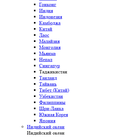
Гонконг
Индия
Индонезия
Камбоджа
Китай
Лаос
Малайзия
Монголия
Мьянма
Непал
Сингапур
Таджикистан
Таиланд
Тайвань
Тибет (Китай)
Узбекистан
Филиппины
Шри-Ланка
Южная Корея
Япония
Индийский океан
Индийский океан