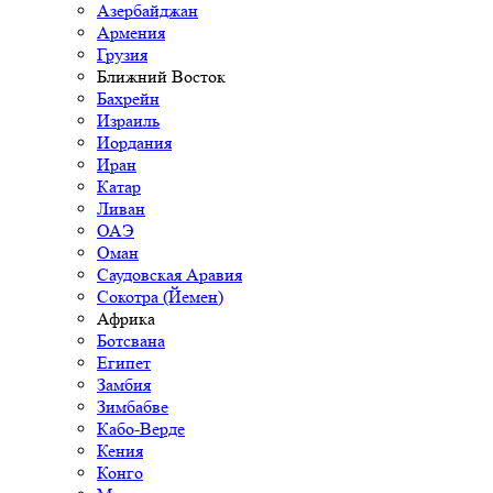
Азербайджан
Армения
Грузия
Ближний Восток
Бахрейн
Израиль
Иордания
Иран
Катар
Ливан
ОАЭ
Оман
Саудовская Аравия
Сокотра (Йемен)
Африка
Ботсвана
Египет
Замбия
Зимбабве
Кабо-Верде
Кения
Конго