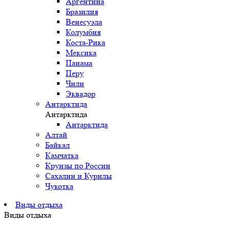
Аргентина
Бразилия
Венесуэла
Колумбия
Коста-Рика
Мексика
Панама
Перу
Чили
Эквадор
Антарктида
Антарктида
Антарктида
Алтай
Байкал
Камчатка
Круизы по России
Сахалин и Курилы
Чукотка
Виды отдыха
Виды отдыха