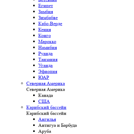
Египет
Замбия
Зимбабве
Кабо-Верде
Кения
Конго
Марокко
Намибия
Руанда
Танзания
Уганда
Эфиопия
ЮАР
Северная Америка
Северная Америка
Канада
США
Карибский бассейн
Карибский бассейн
Ангилья
Антигуа и Барбуда
Аруба