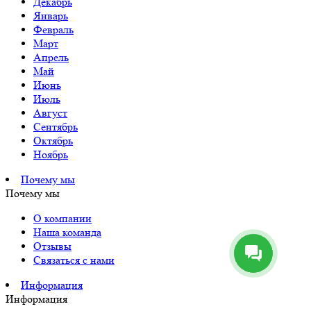
Декабрь
Январь
Февраль
Март
Апрель
Май
Июнь
Июль
Август
Сентябрь
Октябрь
Ноябрь
Почему мы
Почему мы
О компании
Наша команда
Отзывы
Связаться с нами
Информация
Информация