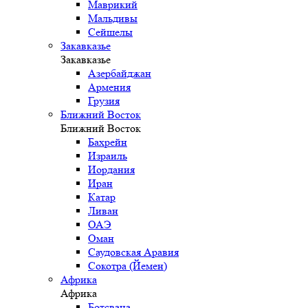
Маврикий
Мальдивы
Сейшелы
Закавказье
Закавказье
Азербайджан
Армения
Грузия
Ближний Восток
Ближний Восток
Бахрейн
Израиль
Иордания
Иран
Катар
Ливан
ОАЭ
Оман
Саудовская Аравия
Сокотра (Йемен)
Африка
Африка
Ботсвана