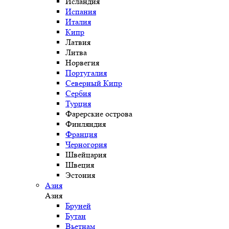
Исландия
Испания
Италия
Кипр
Латвия
Литва
Норвегия
Португалия
Северный Кипр
Сербия
Турция
Фарерские острова
Финляндия
Франция
Черногория
Швейцария
Швеция
Эстония
Азия
Азия
Бруней
Бутан
Вьетнам