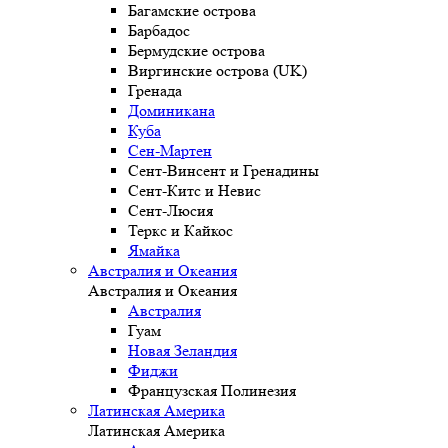
Багамские острова
Барбадос
Бермудские острова
Виргинские острова (UK)
Гренада
Доминикана
Куба
Сен-Мартен
Сент-Винсент и Гренадины
Сент-Китс и Невис
Сент-Люсия
Теркс и Кайкос
Ямайка
Австралия и Океания
Австралия и Океания
Австралия
Гуам
Новая Зеландия
Фиджи
Французская Полинезия
Латинская Америка
Латинская Америка