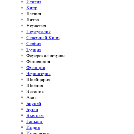
Италия
Кипр
Латвия
Литва
Норвегия
Португалия
Северный Кипр
Сербия
Турция
Фарерские острова
Финляндия
Франция
Черногория
Швейцария
Швеция
Эстония
Азия
Бруней
Бутан
Вьетнам
Гонконг
Индия
Индонезия