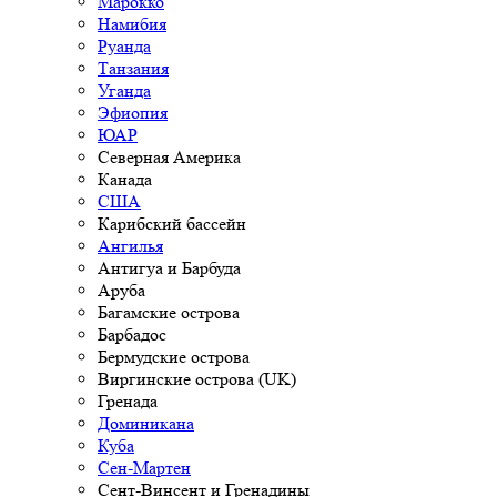
Марокко
Намибия
Руанда
Танзания
Уганда
Эфиопия
ЮАР
Северная Америка
Канада
США
Карибский бассейн
Ангилья
Антигуа и Барбуда
Аруба
Багамские острова
Барбадос
Бермудские острова
Виргинские острова (UK)
Гренада
Доминикана
Куба
Сен-Мартен
Сент-Винсент и Гренадины