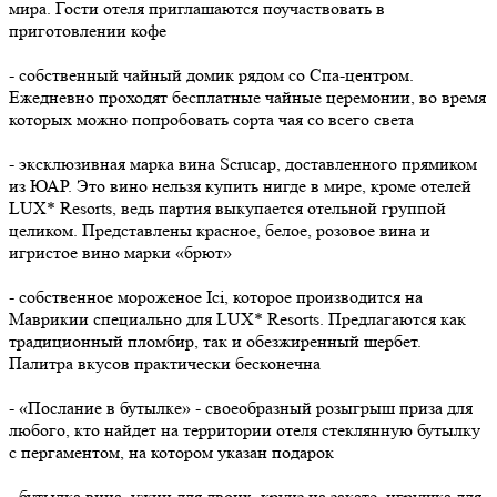
мира. Гости отеля приглашаются поучаствовать в
приготовлении кофе
- собственный чайный домик рядом со Спа-центром.
Ежедневно проходят бесплатные чайные церемонии, во время
которых можно попробовать сорта чая со всего света
- эксклюзивная марка вина Scrucap, доставленного прямиком
из ЮАР. Это вино нельзя купить нигде в мире, кроме отелей
LUX* Resorts, ведь партия выкупается отельной группой
целиком. Представлены красное, белое, розовое вина и
игристое вино марки «брют»
- собственное мороженое Ici, которое производится на
Маврикии специально для LUX* Resorts. Предлагаются как
традиционный пломбир, так и обезжиренный шербет.
Палитра вкусов практически бесконечна
- «Послание в бутылке» - своеобразный розыгрыш приза для
любого, кто найдет на территории отеля стеклянную бутылку
с пергаментом, на котором указан подарок
- бутылка вина, ужин для двоих, круиз на закате, игрушка для