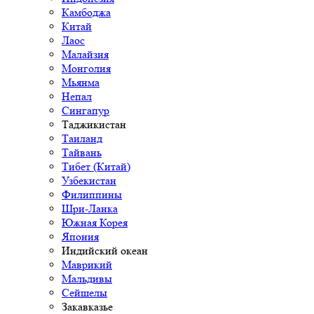
Камбоджа
Китай
Лаос
Малайзия
Монголия
Мьянма
Непал
Сингапур
Таджикистан
Таиланд
Тайвань
Тибет (Китай)
Узбекистан
Филиппины
Шри-Ланка
Южная Корея
Япония
Индийский океан
Маврикий
Мальдивы
Сейшелы
Закавказье