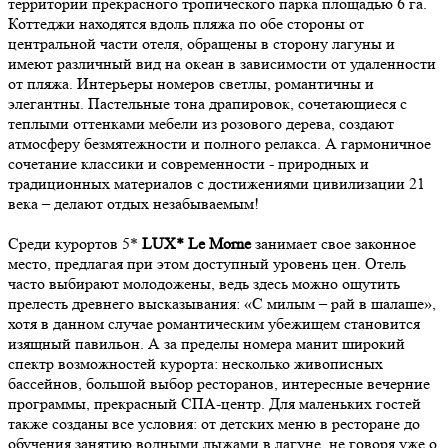
территории прекрасного тропического парка площадью 6 га.
Коттеджи находятся вдоль пляжа по обе стороны от
центральной части отеля, обращены в сторону лагуны и
имеют различный вид на океан в зависимости от удаленности
от пляжа. Интерьеры номеров светлы, романтичны и
элегантны. Пастельные тона драпировок, сочетающиеся с
теплыми оттенками мебели из розового дерева, создают
атмосферу безмятежности и полного релакса. А гармоничное
сочетание классики и современности - природных и
традиционных материалов с достижениями цивилизации 21
века – делают отдых незабываемым!
Среди курортов 5*
LUX* Le Morne
занимает свое законное
место, предлагая при этом доступный уровень цен. Отель
часто выбирают молодожены, ведь здесь можно ощутить
прелесть древнего высказывания: «С милым – рай в шалаше»,
хотя в данном случае романтическим убежищем становится
изящный павильон. А за пределы номера манит широкий
спектр возможностей курорта: несколько живописных
бассейнов, большой выбор ресторанов, интересные вечерние
программы, прекрасный СПА-центр. Для маленьких гостей
также созданы все условия: от детских меню в ресторане до
обучения занятию водными лыжами в лагуне, не говоря уже о