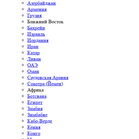
Азербайджан
Армения
Грузия
Ближний Восток
Бахрейн
Израиль
Иордания
Иран
Катар
Ливан
ОАЭ
Оман
Саудовская Аравия
Сокотра (Йемен)
Африка
Ботсвана
Египет
Замбия
Зимбабве
Кабо-Верде
Кения
Конго