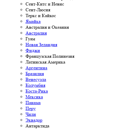
Сент-Китс и Невис
Сент-Люсия
Теркс и Кайкос
Ямайка
Австралия и Океания
Австралия
Гуам
Новая Зеландия
Фиджи
Французская Полинезия
Латинская Америка
Аргентина
Бразилия
Венесуэла
Колумбия
Коста-Рика
Мексика
Панама
Перу
Чили
Эквадор
Антарктида