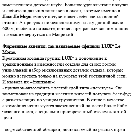
замечательном детском клубе. Большое удовольствие получат
и любители дальних заплывов в океан, которые именно в
Лакс Ле Морн
смогут почувствовать себя частью водной
стихии. А прогулки по белоснежному пляжу длиной около
600 м, особенно на закате, оставят прекрасные воспоминания
и желание вернуться на Маврикий.
Фирменные акценты, так называемые «фишки» LUX* Le
Morne.
Креативная команда группы LUX* в дополнение к
традиционным возможностям создала для своих гостей
уникальный набор эксклюзивных деталей отдыха, которые
можно встретить только на курортах этой гостиничной сети.
И назвала их «фишками»:
- прилавок-автомобиль с легкой едой типа «перекуса». Он
заимствован из традиции местных жителей покупать фаст-фуд
с разъезжающих по улицам грузовичков. В отеле в качестве
автомобиля используется закрепленный на месте Роллс Ройс
розового цвета, специально приобретенный отелем для этой
цели
- кофе собственной обжарки, доставляемый из разных стран