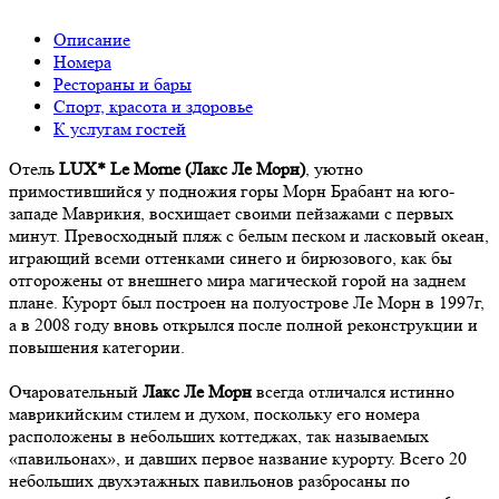
Описание
Номера
Рестораны и бары
Спорт, красота и здоровье
К услугам гостей
Отель
LUX* Le Morne (Лакс Ле Морн)
, уютно
примостившийся у подножия горы Морн Брабант на юго-
западе Маврикия, восхищает своими пейзажами с первых
минут. Превосходный пляж с белым песком и ласковый океан,
играющий всеми оттенками синего и бирюзового, как бы
отгорожены от внешнего мира магической горой на заднем
плане. Курорт был построен на полуострове Ле Морн в 1997г,
а в 2008 году вновь открылся после полной реконструкции и
повышения категории.
Очаровательный
Лакс Ле Морн
всегда отличался истинно
маврикийским стилем и духом, поскольку его номера
расположены в небольших коттеджах, так называемых
«павильонах», и давших первое название курорту. Всего 20
небольших двухэтажных павильонов разбросаны по