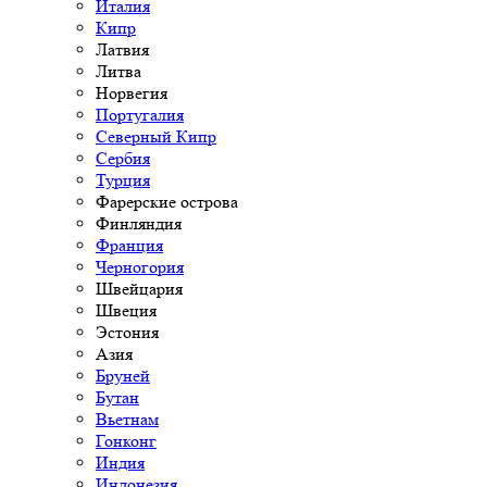
Италия
Кипр
Латвия
Литва
Норвегия
Португалия
Северный Кипр
Сербия
Турция
Фарерские острова
Финляндия
Франция
Черногория
Швейцария
Швеция
Эстония
Азия
Бруней
Бутан
Вьетнам
Гонконг
Индия
Индонезия