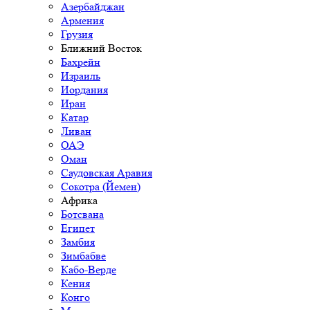
Азербайджан
Армения
Грузия
Ближний Восток
Бахрейн
Израиль
Иордания
Иран
Катар
Ливан
ОАЭ
Оман
Саудовская Аравия
Сокотра (Йемен)
Африка
Ботсвана
Египет
Замбия
Зимбабве
Кабо-Верде
Кения
Конго