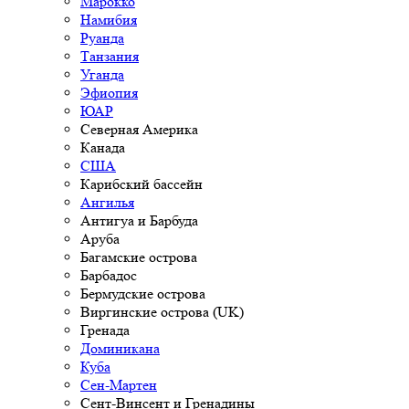
Марокко
Намибия
Руанда
Танзания
Уганда
Эфиопия
ЮАР
Северная Америка
Канада
США
Карибский бассейн
Ангилья
Антигуа и Барбуда
Аруба
Багамские острова
Барбадос
Бермудские острова
Виргинские острова (UK)
Гренада
Доминикана
Куба
Сен-Мартен
Сент-Винсент и Гренадины