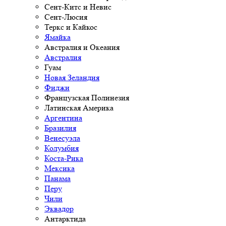
Сент-Китс и Невис
Сент-Люсия
Теркс и Кайкос
Ямайка
Австралия и Океания
Австралия
Гуам
Новая Зеландия
Фиджи
Французская Полинезия
Латинская Америка
Аргентина
Бразилия
Венесуэла
Колумбия
Коста-Рика
Мексика
Панама
Перу
Чили
Эквадор
Антарктида