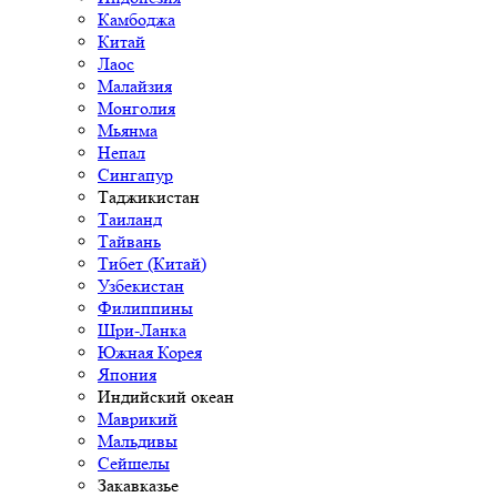
Камбоджа
Китай
Лаос
Малайзия
Монголия
Мьянма
Непал
Сингапур
Таджикистан
Таиланд
Тайвань
Тибет (Китай)
Узбекистан
Филиппины
Шри-Ланка
Южная Корея
Япония
Индийский океан
Маврикий
Мальдивы
Сейшелы
Закавказье