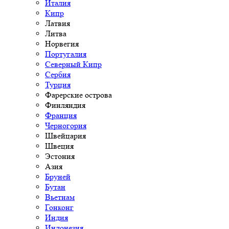
Италия
Кипр
Латвия
Литва
Норвегия
Португалия
Северный Кипр
Сербия
Турция
Фарерские острова
Финляндия
Франция
Черногория
Швейцария
Швеция
Эстония
Азия
Бруней
Бутан
Вьетнам
Гонконг
Индия
Индонезия