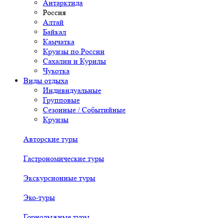
Антарктида
Россия
Алтай
Байкал
Камчатка
Круизы по России
Сахалин и Курилы
Чукотка
Виды отдыха
Индивидуальные
Групповые
Сезонные / Событийные
Круизы
Авторские туры
Гастрономические туры
Экскурсионные туры
Эко-туры
Горнолыжные туры