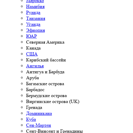
Марокко
Намибия
Руанда
Танзания
Уганда
Эфиопия
ЮАР
Северная Америка
Канада
США
Карибский бассейн
Ангилья
Антигуа и Барбуда
Аруба
Багамские острова
Барбадос
Бермудские острова
Виргинские острова (UK)
Гренада
Доминикана
Куба
Сен-Мартен
Сент-Винсент и Гренадины