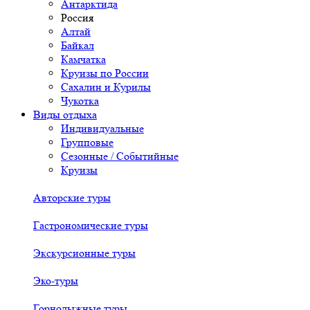
Антарктида
Россия
Алтай
Байкал
Камчатка
Круизы по России
Сахалин и Курилы
Чукотка
Виды отдыха
Индивидуальные
Групповые
Сезонные / Событийные
Круизы
Авторские туры
Гастрономические туры
Экскурсионные туры
Эко-туры
Горнолыжные туры