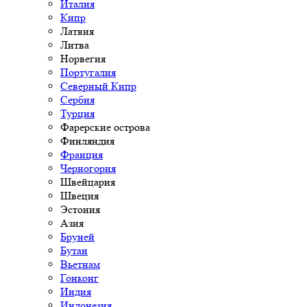
Италия
Кипр
Латвия
Литва
Норвегия
Португалия
Северный Кипр
Сербия
Турция
Фарерские острова
Финляндия
Франция
Черногория
Швейцария
Швеция
Эстония
Азия
Бруней
Бутан
Вьетнам
Гонконг
Индия
Индонезия