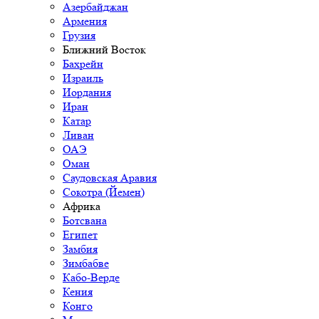
Азербайджан
Армения
Грузия
Ближний Восток
Бахрейн
Израиль
Иордания
Иран
Катар
Ливан
ОАЭ
Оман
Саудовская Аравия
Сокотра (Йемен)
Африка
Ботсвана
Египет
Замбия
Зимбабве
Кабо-Верде
Кения
Конго