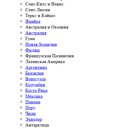
Сент-Китс и Невис
Сент-Люсия
Теркс и Кайкос
Ямайка
Австралия и Океания
Австралия
Гуам
Новая Зеландия
Фиджи
Французская Полинезия
Латинская Америка
Аргентина
Бразилия
Венесуэла
Колумбия
Коста-Рика
Мексика
Панама
Перу
Чили
Эквадор
Антарктида