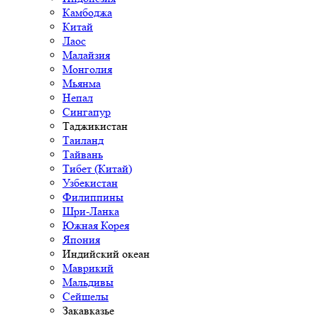
Камбоджа
Китай
Лаос
Малайзия
Монголия
Мьянма
Непал
Сингапур
Таджикистан
Таиланд
Тайвань
Тибет (Китай)
Узбекистан
Филиппины
Шри-Ланка
Южная Корея
Япония
Индийский океан
Маврикий
Мальдивы
Сейшелы
Закавказье