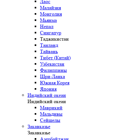
Лаос
Малайзия
Монголия
Мьянма
Непал
Сингапур
Таджикистан
Таиланд
Тайвань
Тибет (Китай)
Узбекистан
Филиппины
Шри-Ланка
Южная Корея
Япония
Индийский океан
Индийский океан
Маврикий
Мальдивы
Сейшелы
Закавказье
Закавказье
Азербайджан