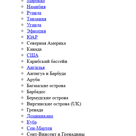
Марокко
Намибия
Руанда
Танзания
Уганда
Эфиопия
ЮАР
Северная Америка
Канада
США
Карибский бассейн
Ангилья
Антигуа и Барбуда
Аруба
Багамские острова
Барбадос
Бермудские острова
Виргинские острова (UK)
Гренада
Доминикана
Куба
Сен-Мартен
Сент-Винсент и Гренадины