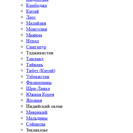
Камбоджа
Китай
Лаос
Малайзия
Монголия
Мьянма
Непал
Сингапур
Таджикистан
Таиланд
Тайвань
Тибет (Китай)
Узбекистан
Филиппины
Шри-Ланка
Южная Корея
Япония
Индийский океан
Маврикий
Мальдивы
Сейшелы
Закавказье