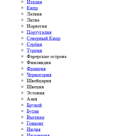
Италия
Кипр
Латвия
Литва
Норвегия
Португалия
Северный Кипр
Сербия
Турция
Фарерские острова
Финляндия
Франция
Черногория
Швейцария
Швеция
Эстония
Азия
Бруней
Бутан
Вьетнам
Гонконг
Индия
Индонезия