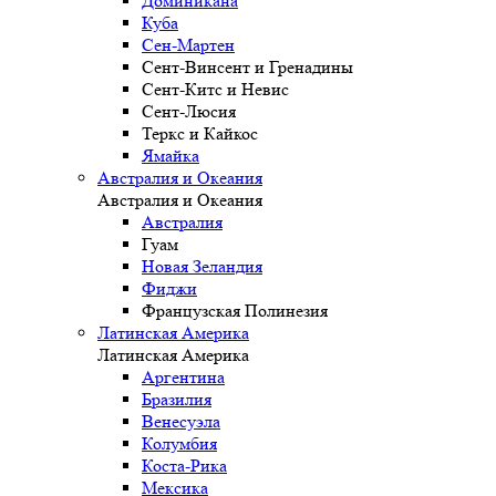
Доминикана
Куба
Сен-Мартен
Сент-Винсент и Гренадины
Сент-Китс и Невис
Сент-Люсия
Теркс и Кайкос
Ямайка
Австралия и Океания
Австралия и Океания
Австралия
Гуам
Новая Зеландия
Фиджи
Французская Полинезия
Латинская Америка
Латинская Америка
Аргентина
Бразилия
Венесуэла
Колумбия
Коста-Рика
Мексика