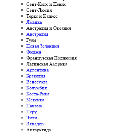
Сент-Китс и Невис
Сент-Люсия
Теркс и Кайкос
Ямайка
Австралия и Океания
Австралия
Гуам
Новая Зеландия
Фиджи
Французская Полинезия
Латинская Америка
Аргентина
Бразилия
Венесуэла
Колумбия
Коста-Рика
Мексика
Панама
Перу
Чили
Эквадор
Антарктида