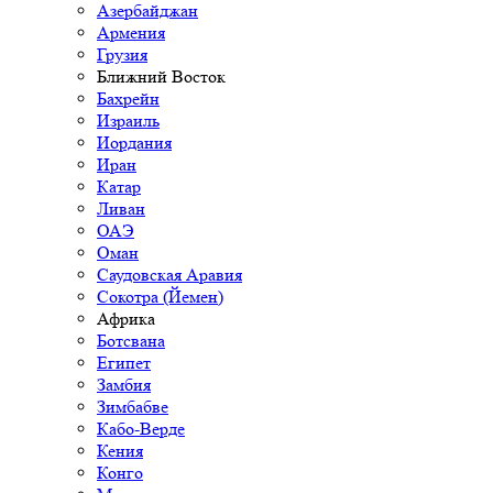
Азербайджан
Армения
Грузия
Ближний Восток
Бахрейн
Израиль
Иордания
Иран
Катар
Ливан
ОАЭ
Оман
Саудовская Аравия
Сокотра (Йемен)
Африка
Ботсвана
Египет
Замбия
Зимбабве
Кабо-Верде
Кения
Конго