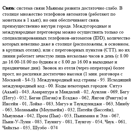
Связь:
система связи Мьянмы развита достаточно слабо. В
столице множество телефонов автоматов (работают по
монеткам в 1 кьят), но они обеспечивают связь
преимущественно внутри города. Междугородные и
международные переговоры можно осуществить только со
специализированных телефонов-автоматов (IDD), количество
которых невелико даже в столице (расположены, в основном,
в крупных отелях), или с переговорных пунктов (СТТ), но их
линии работает зачастую лишь несколько часов в день (с 8.00
до 16.00-18.00 по будням и с 8.00 до 16.00 в выходные и
праздничные дни). Звонок из отеля (через оператора) более
прост, но расценки достаточно высоки (1 мин. разговора с
Москвой - $4-5). Международный код страны - 95. Исходящий
международный код - 00. Коды некоторых городов: Ситуэ
(Акьяб) - 043, Амарапура и Мандалай - 02, Аунлан - 069, Багу
(Пегу) - 052, Баган (Паган) и Есаджо - 062, Янгон (Рангун) и
Инсейн - 01, Лойко - 083, Магуэ и Таундуинджи - 063, Минбу
- 065, Моламьяйн (Моулмейн) - 032, Патейн (Бассейн),
Мьяунмья - 042, Пром (Пьи) - 053, Пьинмана и Эла - 067,
Пьин-У-Луин - 085, Тауннгу - 081, Таунгоу - 054, Чаук - 061,
Чайктьо - 035, Шуэбо - 074