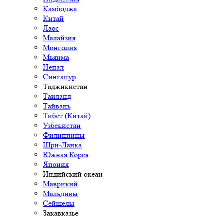
Камбоджа
Китай
Лаос
Малайзия
Монголия
Мьянма
Непал
Сингапур
Таджикистан
Таиланд
Тайвань
Тибет (Китай)
Узбекистан
Филиппины
Шри-Ланка
Южная Корея
Япония
Индийский океан
Маврикий
Мальдивы
Сейшелы
Закавказье