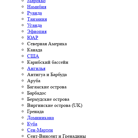
Марокко
Намибия
Руанда
Танзания
Уганда
Эфиопия
ЮАР
Северная Америка
Канада
США
Карибский бассейн
Ангилья
Антигуа и Барбуда
Аруба
Багамские острова
Барбадос
Бермудские острова
Виргинские острова (UK)
Гренада
Доминикана
Куба
Сен-Мартен
Сент-Винсент и Гренадины