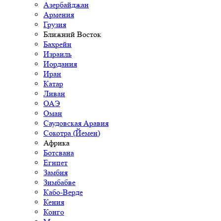
Азербайджан
Армения
Грузия
Ближний Восток
Бахрейн
Израиль
Иордания
Иран
Катар
Ливан
ОАЭ
Оман
Саудовская Аравия
Сокотра (Йемен)
Африка
Ботсвана
Египет
Замбия
Зимбабве
Кабо-Верде
Кения
Конго