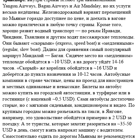
Yangon Airways, Bagan Airways и Air Mandalay, но их услуги
весьма недёшевы. Железнодорожный вариант перемещений
по Мьянме гораздо доступнее по цене, и доехать в вагоне
можно практически в любую точку страны. Кроме того,
хорошо развит водный транспорт — по рекам Иравади,
Чиндвин, Тханлвин и другим ходят пассажирские теплоходы.
Они бывают «скорыми» (express, speed boat) и «медленными»
(regular, slow boat). Дадим для сравнения самый популярный
маршрут Мандалай — Баган. Сидячее место на «медленном»
теплоходе обойдётся в ~10 USD, а на дорогу уйдёт 14-16
часов. «Скорый» же кораблик обойдётся в ~16 USD и
доберётся до пункта назначения за 10-12 часов. Автобусные
компании в стране частные, цены на проезд для иностранцев
и местных одинаковые и невысокие. Билеты на автобус
можно купить на городской автостанции, в турфирме или в
гостинице (с наценкой ~0,5 USD). Сами автобусы достаточно
старые, но с мягкими сиденьями, кондиционером и видео. По
крупным городам можно разъезжать на такси, в Янгоне,
например, это удовольствие обойдётся примерно в 2 USD за
поездку. А те туристы, которые захотят разориться на ~35-50
USD в день, смогут взять напрокат машину с водителем.
Самостоятельно ездить по дорогам Мьянмы не рекомендуется