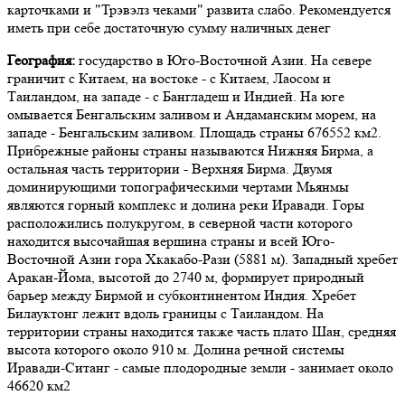
карточками и "Трэвэлз чеками" развита слабо. Рекомендуется
иметь при себе достаточную сумму наличных денег
География:
государство в Юго-Восточной Азии. На севере
граничит с Китаем, на востоке - с Китаем, Лаосом и
Таиландом, на западе - с Бангладеш и Индией. На юге
омывается Бенгальским заливом и Андаманским морем, на
западе - Бенгальским заливом. Площадь страны 676552 км2.
Прибрежные районы страны называются Нижняя Бирма, а
остальная часть территории - Верхняя Бирма. Двумя
доминирующими топографическими чертами Мьянмы
являются горный комплекс и долина реки Иравади. Горы
расположились полукругом, в северной части которого
находится высочайшая вершина страны и всей Юго-
Восточной Азии гора Хкакабо-Рази (5881 м). Западный хребет
Аракан-Йома, высотой до 2740 м, формирует природный
барьер между Бирмой и субконтинентом Индия. Хребет
Билауктонг лежит вдоль границы с Таиландом. На
территории страны находится также часть плато Шан, средняя
высота которого около 910 м. Долина речной системы
Иравади-Ситанг - самые плодородные земли - занимает около
46620 км2