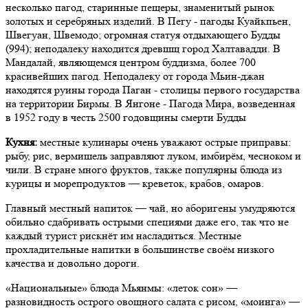
несколько пагод, старинные пещеры, знаменитый рынок
золотых и серебряных изделий. В Пегу - пагоды Куайкпьен,
Швегуан, Швемодо; огромная статуя отдыхающего Будды
(994); неподалеку находится древшщ город Халтавадди. В
Мандалай, являющемся центром буддизма, более 700
красивейших пагод. Неподалеку от города Мьин-джан
находятся руины города Паган - столицы первого государства
на территории Бирмы. В Янгоне - Пагода Мира, возведенная
в 1952 году в честь 2500 годовщины смерти Будды
Кухня:
местные кулинары очень уважают острые приправы:
рыбу, рис, вермишель заправляют луком, имбирём, чесноком и
чили. В стране много фруктов, также популярны блюда из
курицы и морепродуктов — креветок, крабов, омаров.
Главный местный напиток — чай, но аборигены умудряются
обильно сдабривать острыми специями даже его, так что не
каждый турист рискнёт им насладиться. Местные
прохладительные напитки в большинстве своём низкого
качества и довольно дороги.
«Национальные» блюда Мьянмы: «леток сон» —
разновидность острого овощного салата с рисом, «моинга» —