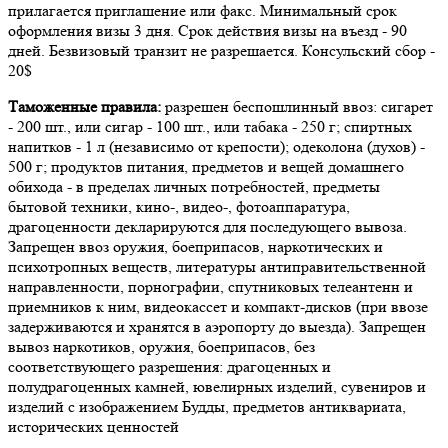
прилагается приглашение или факс. Минимальный срок
оформления визы 3 дня. Срок действия визы на въезд - 90
дней. Безвизовый транзит не разрешается. Консульский сбор -
20$
Таможенные правила:
разрешен беспошлинный ввоз: сигарет
- 200 шт., или сигар - 100 шт., или табака - 250 г; спиртных
напитков - 1 л (независимо от крепости); одеколона (духов) -
500 г; продуктов питания, предметов и вещей домашнего
обихода - в пределах личных потребностей, предметы
бытовой техники, кино-, видео-, фотоаппаратура,
драгоценности декларируются для последующего вывоза.
Запрещен ввоз оружия, боеприпасов, наркотических и
психотропных веществ, литературы антиправительственной
направленности, порнографии, спутниковых телеантенн и
приемников к ним, видеокассет и компакт-дисков (при ввозе
задерживаются и хранятся в аэропорту до выезда). Запрещен
вывоз наркотиков, оружия, боеприпасов, без
соответствующего разрешения: драгоценных и
полудрагоценных камней, ювелирных изделий, сувениров и
изделий с изображением Будды, предметов антиквариата,
исторических ценностей