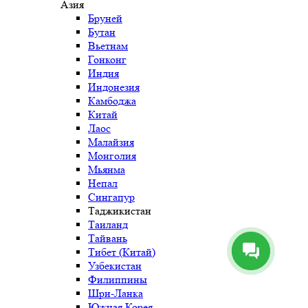
Азия
Бруней
Бутан
Вьетнам
Гонконг
Индия
Индонезия
Камбоджа
Китай
Лаос
Малайзия
Монголия
Мьянма
Непал
Сингапур
Таджикистан
Таиланд
Тайвань
Тибет (Китай)
Узбекистан
Филиппины
Шри-Ланка
Южная Корея