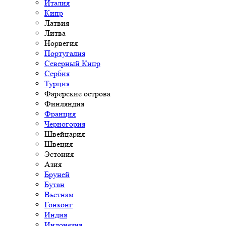
Италия
Кипр
Латвия
Литва
Норвегия
Португалия
Северный Кипр
Сербия
Турция
Фарерские острова
Финляндия
Франция
Черногория
Швейцария
Швеция
Эстония
Азия
Бруней
Бутан
Вьетнам
Гонконг
Индия
Индонезия