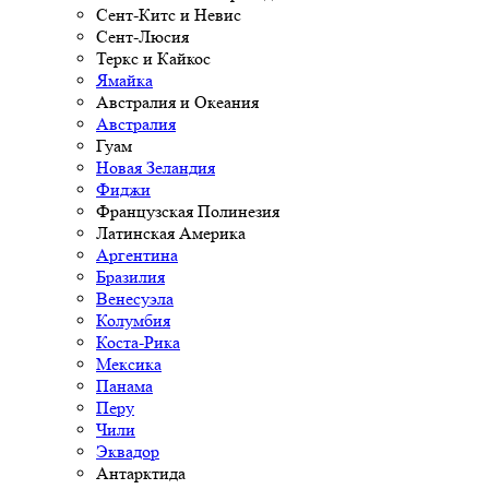
Сент-Китс и Невис
Сент-Люсия
Теркс и Кайкос
Ямайка
Австралия и Океания
Австралия
Гуам
Новая Зеландия
Фиджи
Французская Полинезия
Латинская Америка
Аргентина
Бразилия
Венесуэла
Колумбия
Коста-Рика
Мексика
Панама
Перу
Чили
Эквадор
Антарктида