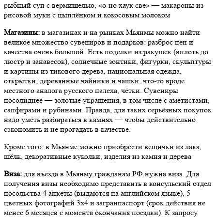
рыбный суп с вермишелью, «о-но хаук све» — макароны из
рисовой муки с цыплёнком и кокосовым молоком
Магазины:
в магазинах и на рынках Мьянмы можно найти
великое множество сувениров и подарков: разброс цен и
качества очень большой. Есть поделки из ракушек (вплоть до
люстр и занавесок), солнечные зонтики, фигурки, скульптуры
и картины из тикового дерева, национальная одежда,
открытки, деревянные чайники и чашки, что-то вроде
местного аналога русского палеха, чётки. Сувениры
посолиднее — золотые украшения, в том числе с аметистами,
сапфирами и рубинами. Правда, для таких серьёзных покупок
надо уметь разбираться в камнях — чтобы действительно
сэкономить и не прогадать в качестве.
Кроме того, в Мьянме можно приобрести вещички из лака,
шёлк, декоративные куколки, изделия из камня и дерева
Виза:
для въезда в Мьянму гражданам РФ нужна виза. Для
получения визы необходимо представить в консульский отдел
посольства 4 анкеты (выдаются на английском языке), 5
цветных фотографий 3x4 и загранпаспорт (срок действия не
менее 6 месяцев с момента окончания поездки). К запросу