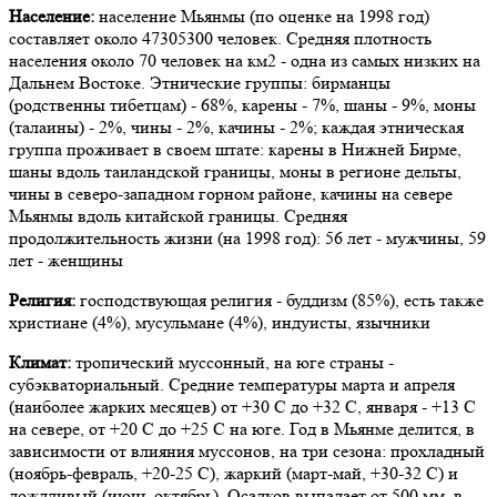
Население:
население Мьянмы (по оценке на 1998 год)
составляет около 47305300 человек. Средняя плотность
населения около 70 человек на км2 - одна из самых низких на
Дальнем Востоке. Этнические группы: бирманцы
(родственны тибетцам) - 68%, карены - 7%, шаны - 9%, моны
(талаины) - 2%, чины - 2%, качины - 2%; каждая этническая
группа проживает в своем штате: карены в Нижней Бирме,
шаны вдоль таиландской границы, моны в регионе дельты,
чины в северо-западном горном районе, качины на севере
Мьянмы вдоль китайской границы. Средняя
продолжительность жизни (на 1998 год): 56 лет - мужчины, 59
лет - женщины
Религия:
господствующая религия - буддизм (85%), есть также
христиане (4%), мусульмане (4%), индуисты, язычники
Климат:
тропический муссонный, на юге страны -
субэкваториальный. Средние температуры марта и апреля
(наиболее жарких месяцев) от +30 С до +32 С, января - +13 С
на севере, от +20 С до +25 С на юге. Год в Мьянме делится, в
зависимости от влияния муссонов, на три сезона: прохладный
(ноябрь-февраль, +20-25 С), жаркий (март-май, +30-32 С) и
дождливый (июнь-октябрь). Осадков выпадает от 500 мм. в