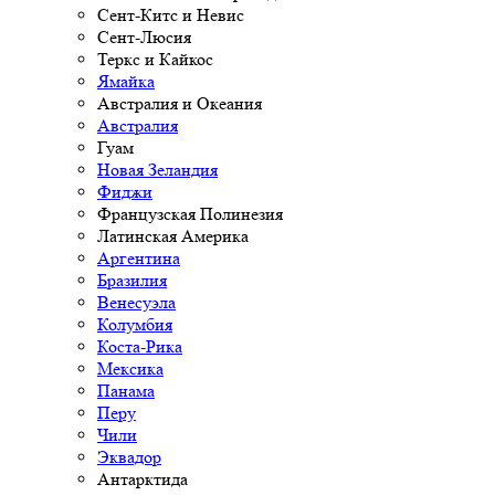
Сент-Китс и Невис
Сент-Люсия
Теркс и Кайкос
Ямайка
Австралия и Океания
Австралия
Гуам
Новая Зеландия
Фиджи
Французская Полинезия
Латинская Америка
Аргентина
Бразилия
Венесуэла
Колумбия
Коста-Рика
Мексика
Панама
Перу
Чили
Эквадор
Антарктида