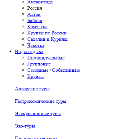
Антарктида
Россия
Алтай
Байкал
Камчатка
Круизы по России
Сахалин и Курилы
Чукотка
Виды отдыха
Индивидуальные
Групповые
Сезонные / Событийные
Круизы
Авторские туры
Гастрономические туры
Экскурсионные туры
Эко-туры
Горнолыжные туры