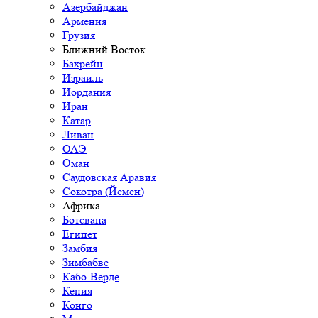
Азербайджан
Армения
Грузия
Ближний Восток
Бахрейн
Израиль
Иордания
Иран
Катар
Ливан
ОАЭ
Оман
Саудовская Аравия
Сокотра (Йемен)
Африка
Ботсвана
Египет
Замбия
Зимбабве
Кабо-Верде
Кения
Конго