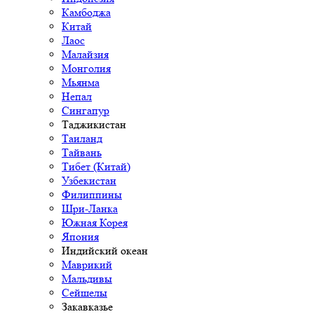
Камбоджа
Китай
Лаос
Малайзия
Монголия
Мьянма
Непал
Сингапур
Таджикистан
Таиланд
Тайвань
Тибет (Китай)
Узбекистан
Филиппины
Шри-Ланка
Южная Корея
Япония
Индийский океан
Маврикий
Мальдивы
Сейшелы
Закавказье