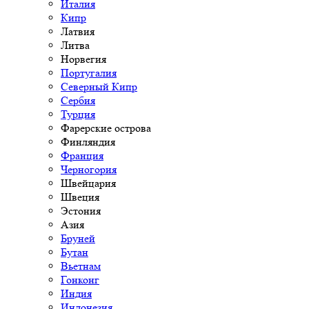
Италия
Кипр
Латвия
Литва
Норвегия
Португалия
Северный Кипр
Сербия
Турция
Фарерские острова
Финляндия
Франция
Черногория
Швейцария
Швеция
Эстония
Азия
Бруней
Бутан
Вьетнам
Гонконг
Индия
Индонезия