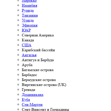
Марокко
Намибия
Руанда
Танзания
Уганда
Эфиопия
ЮАР
Северная Америка
Канада
США
Карибский бассейн
Ангилья
Антигуа и Барбуда
Аруба
Багамские острова
Барбадос
Бермудские острова
Виргинские острова (UK)
Гренада
Доминикана
Куба
Сен-Мартен
Сент-Винсент и Гренадины