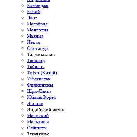
Камбоджа
Китай
Лаос
Малайзия
Монголия
Мьянма
Непал
Сингапур
Таджикистан
Таиланд
Тайвань
Тибет (Китай)
Узбекистан
Филиппины
Шри-Ланка
Южная Корея
Япония
Индийский океан
Маврикий
Мальдивы
Сейшелы
Закавказье