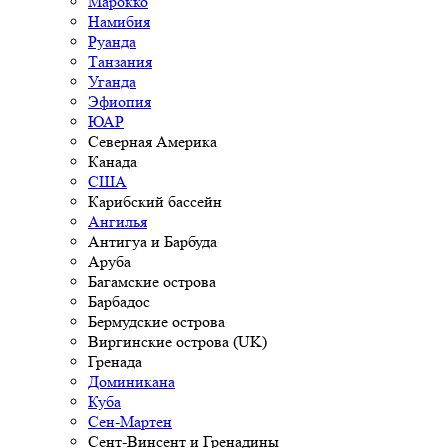
Марокко
Намибия
Руанда
Танзания
Уганда
Эфиопия
ЮАР
Северная Америка
Канада
США
Карибский бассейн
Ангилья
Антигуа и Барбуда
Аруба
Багамские острова
Барбадос
Бермудские острова
Виргинские острова (UK)
Гренада
Доминикана
Куба
Сен-Мартен
Сент-Винсент и Гренадины