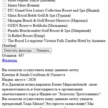
Hotel Gajoen Tokyo (Япония)
Ishara Mara (Кения)
ITC Grand Goa Luxury Collection Resort and Spa (Индия)
Maxx Royal Belek Golf & Spa (Турция)
Mazagan Beach & Golf Resort Morocco (Марокко)
OZEN Rezerve Bolifushi (Мальдивы)
Paradis Beachcomber Golf Resort & Spa (Маврикий)
St.Rafael Resort (Кипр)
The Royal Livingstone Victoria Falls Zambia Hotel by Anantara
(Замбия)
Отзывов:
487
Фильтры
Вы помогли осуществить нашу давнюю мечту
Katerina & Jamila Cockburn & Nazarova
Индия, август / 2026
Я и Джамиля хотим выразить Елене Миролюбовой свою
признательность и благодарность в организации
замечательного тура в Индию по "Золотому Треугольнику".
Вы помогли осуществить нашу давнюю мечту увидеть
прекрасный Тадж Махал! Это просто сказка наяву! Мы