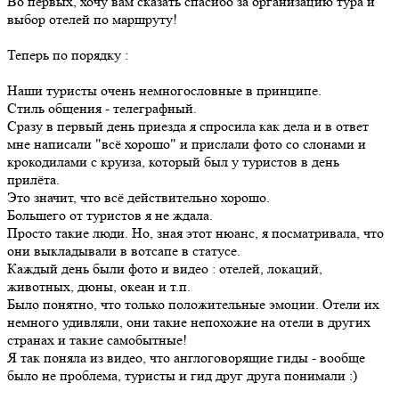
Во первых, хочу вам сказать спасибо за организацию тура и
выбор отелей по маршруту!
Теперь по порядку :
Наши туристы очень немногословные в принципе.
Стиль общения - телеграфный.
Сразу в первый день приезда я спросила как дела и в ответ
мне написали "всё хорошо" и прислали фото со слонами и
крокодилами с круиза, который был у туристов в день
прилёта.
Это значит, что всё действительно хорошо.
Большего от туристов я не ждала.
Просто такие люди. Но, зная этот нюанс, я посматривала, что
они выкладывали в вотсапе в статусе.
Каждый день были фото и видео : отелей, локаций,
животных, дюны, океан и т.п.
Было понятно, что только положительные эмоции. Отели их
немного удивляли, они такие непохожие на отели в других
странах и такие самобытные!
Я так поняла из видео, что англоговорящие гиды - вообще
было не проблема, туристы и гид друг друга понимали :)