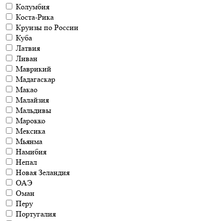
Колумбия
Коста-Рика
Круизы по России
Куба
Латвия
Ливан
Маврикий
Мадагаскар
Макао
Малайзия
Мальдивы
Марокко
Мексика
Мьянма
Намибия
Непал
Новая Зеландия
ОАЭ
Оман
Перу
Португалия