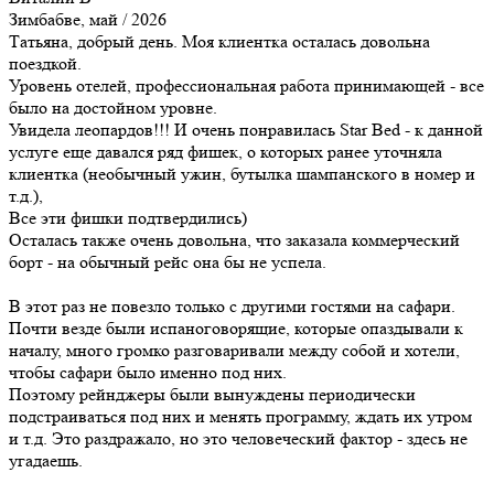
Зимбабве, май / 2026
Татьяна, добрый день. Моя клиентка осталась довольна
поездкой.
Уровень отелей, профессиональная работа принимающей - все
было на достойном уровне.
Увидела леопардов!!! И очень понравилась Star Bed - к данной
услуге еще давался ряд фишек, о которых ранее уточняла
клиентка (необычный ужин, бутылка шампанского в номер и
т.д.),
Все эти фишки подтвердились)
Осталась также очень довольна, что заказала коммерческий
борт - на обычный рейс она бы не успела.
В этот раз не повезло только с другими гостями на сафари.
Почти везде были испаноговорящие, которые опаздывали к
началу, много громко разговаривали между собой и хотели,
чтобы сафари было именно под них.
Поэтому рейнджеры были вынуждены периодически
подстраиваться под них и менять программу, ждать их утром
и т.д. Это раздражало, но это человеческий фактор - здесь не
угадаешь.