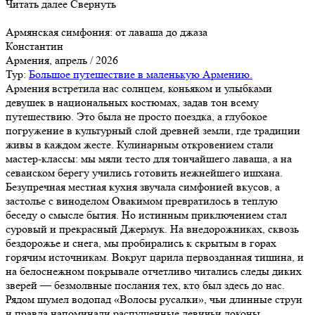
Читать далее
Свернуть
Армянская симфония: от лаваша до джаза
Константин
Армения, апрель / 2026
Тур:
Большое путешествие в маленькую Армению.
Армения встретила нас солнцем, коньяком и улыбками
девушек в национальных костюмах, задав тон всему
путешествию. Это была не просто поездка, а глубокое
погружение в культурный слой древней земли, где традиции
живы в каждом жесте. Кулинарным откровением стали
мастер-классы: мы мяли тесто для тончайшего лаваша, а на
севанском берегу учились готовить нежнейшего ишхана.
Безупречная местная кухня звучала симфонией вкусов, а
застолье с виноделом Овакимом превратилось в теплую
беседу о смысле бытия. Но истинным приключением стал
суровый и прекрасный Джермук. На внедорожниках, сквозь
бездорожье и снега, мы пробирались к скрытым в горах
горячим источникам. Вокруг царила первозданная тишина, и
на белоснежном покрывале отчетливо читались следы диких
зверей — безмолвные послания тех, кто был здесь до нас.
Рядом шумел водопад «Волосы русалки», чьи длинные струи
и правда напоминали распущенные девичьи локоны.