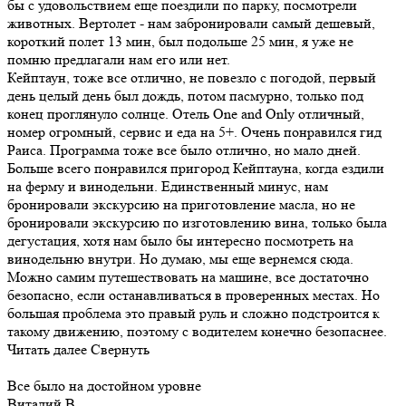
бы с удовольствием еще поездили по парку, посмотрели
животных. Вертолет - нам забронировали самый дешевый,
короткий полет 13 мин, был подольше 25 мин, я уже не
помню предлагали нам его или нет.
Кейптаун, тоже все отлично, не повезло с погодой, первый
день целый день был дождь, потом пасмурно, только под
конец проглянуло солнце. Отель One and Only отличный,
номер огромный, сервис и еда на 5+. Очень понравился гид
Раиса. Программа тоже все было отлично, но мало дней.
Больше всего понравился пригород Кейптауна, когда ездили
на ферму и винодельни. Единственный минус, нам
бронировали экскурсию на приготовление масла, но не
бронировали экскурсию по изготовлению вина, только была
дегустация, хотя нам было бы интересно посмотреть на
винодельню внутри. Но думаю, мы еще вернемся сюда.
Можно самим путешествовать на машине, все достаточно
безопасно, если останавливаться в проверенных местах. Но
большая проблема это правый руль и сложно подстроится к
такому движению, поэтому с водителем конечно безопаснее.
Читать далее
Свернуть
Все было на достойном уровне
Виталий В