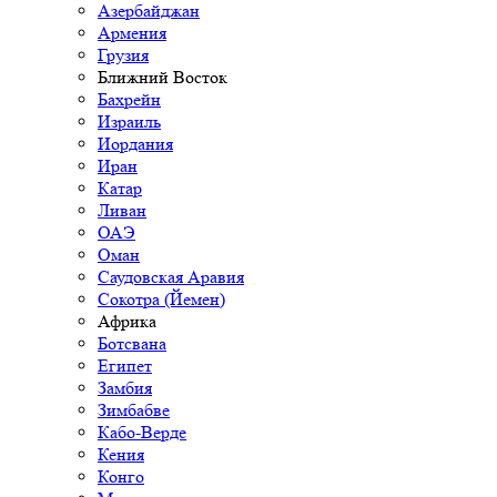
Азербайджан
Армения
Грузия
Ближний Восток
Бахрейн
Израиль
Иордания
Иран
Катар
Ливан
ОАЭ
Оман
Саудовская Аравия
Сокотра (Йемен)
Африка
Ботсвана
Египет
Замбия
Зимбабве
Кабо-Верде
Кения
Конго