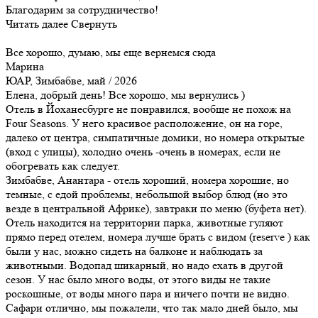
Благодарим за сотрудничество!
Читать далее
Свернуть
Все хорошо, думаю, мы еще вернемся сюда
Марина
ЮАР, Зимбабве, май / 2026
Елена, добрый день! Все хорошо, мы вернулись )
Отель в Йоханесбурге не понравился, вообще не похож на
Four Seasons. У него красивое расположение, он на горе,
далеко от центра, симпатичные домики, но номера открытые
(вход с улицы), холодно очень -очень в номерах, если не
обогревать как следует.
Зимбабве, Анантара - отель хороший, номера хорошие, но
темные, с едой проблемы, небольшой выбор блюд (но это
везде в центральной Африке), завтраки по меню (буфета нет).
Отель находится на территории парка, животные гуляют
прямо перед отелем, номера лучше брать с видом (reserve ) как
были у нас, можно сидеть на балконе и наблюдать за
животными. Водопад шикарный, но надо ехать в другой
сезон. У нас было много воды, от этого виды не такие
роскошные, от воды много пара и ничего почти не видно.
Сафари отлично, мы пожалели, что так мало дней было, мы