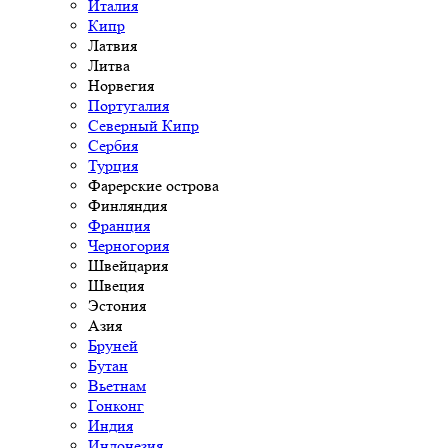
Италия
Кипр
Латвия
Литва
Норвегия
Португалия
Северный Кипр
Сербия
Турция
Фарерские острова
Финляндия
Франция
Черногория
Швейцария
Швеция
Эстония
Азия
Бруней
Бутан
Вьетнам
Гонконг
Индия
Индонезия