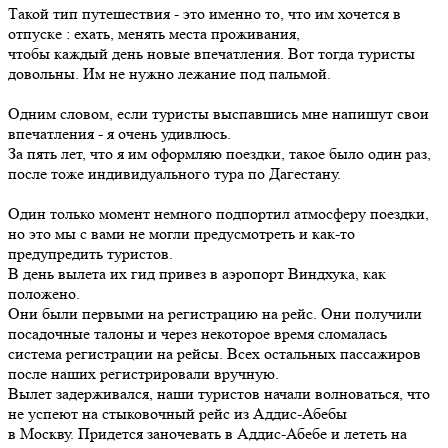
Такой тип путешествия - это именно то, что им хочется в
отпуске : ехать, менять места проживания,
чтобы каждый день новые впечатления. Вот тогда туристы
довольны. Им не нужно лежание под пальмой.
Одним словом, если туристы выспавшись мне напишут свои
впечатления - я очень удивлюсь.
За пять лет, что я им оформляю поездки, такое было один раз,
после тоже индивидуального тура по Дагестану.
Один только момент немного подпортил атмосферу поездки,
но это мы с вами не могли предусмотреть и как-то
предупредить туристов.
В день вылета их гид привез в аэропорт Виндхука, как
положено.
Они были первыми на регистрацию на рейс. Они получили
посадочные талоны и через некоторое время сломалась
система регистрации на рейсы. Всех остальных пассажиров
после наших регистрировали вручную.
Вылет задерживался, наши туристов начали волноваться, что
не успеют на стыковочный рейс из Аддис-Абебы
в Москву. Придется заночевать в Аддис-Абебе и лететь на