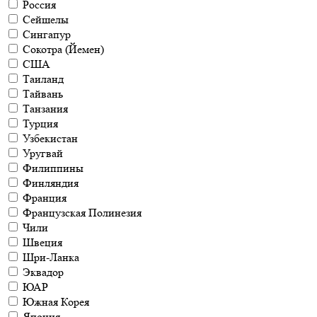
Россия
Сейшелы
Сингапур
Сокотра (Йемен)
США
Таиланд
Тайвань
Танзания
Турция
Узбекистан
Уругвай
Филиппины
Финляндия
Франция
Французская Полинезия
Чили
Швеция
Шри-Ланка
Эквадор
ЮАР
Южная Корея
Япония