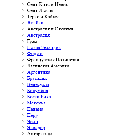
Сент-Китс и Невис
Сент-Люсия
Теркс и Кайкос
Ямайка
Австралия и Океания
Австралия
Гуам
Новая Зеландия
Фиджи
Французская Полинезия
Латинская Америка
Аргентина
Бразилия
Венесуэла
Колумбия
Коста-Рика
Мексика
Панама
Перу
Чили
Эквадор
Антарктида