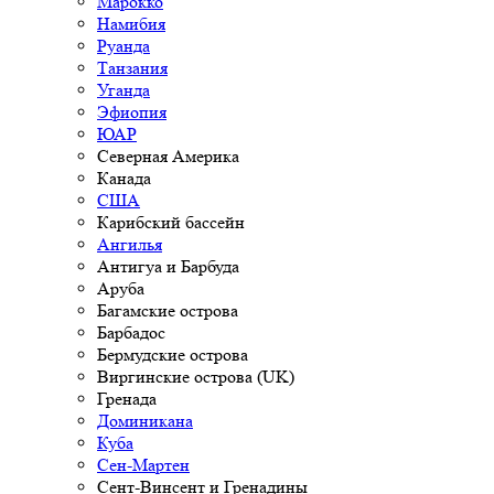
Марокко
Намибия
Руанда
Танзания
Уганда
Эфиопия
ЮАР
Северная Америка
Канада
США
Карибский бассейн
Ангилья
Антигуа и Барбуда
Аруба
Багамские острова
Барбадос
Бермудские острова
Виргинские острова (UK)
Гренада
Доминикана
Куба
Сен-Мартен
Сент-Винсент и Гренадины