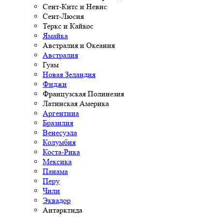
Сент-Китс и Невис
Сент-Люсия
Теркс и Кайкос
Ямайка
Австралия и Океания
Австралия
Гуам
Новая Зеландия
Фиджи
Французская Полинезия
Латинская Америка
Аргентина
Бразилия
Венесуэла
Колумбия
Коста-Рика
Мексика
Панама
Перу
Чили
Эквадор
Антарктида