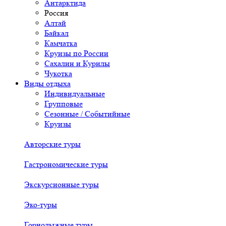
Антарктида
Россия
Алтай
Байкал
Камчатка
Круизы по России
Сахалин и Курилы
Чукотка
Виды отдыха
Индивидуальные
Групповые
Сезонные / Событийные
Круизы
Авторские туры
Гастрономические туры
Экскурсионные туры
Эко-туры
Горнолыжные туры