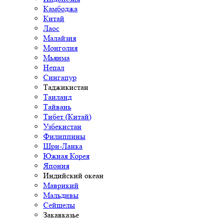
Камбоджа
Китай
Лаос
Малайзия
Монголия
Мьянма
Непал
Сингапур
Таджикистан
Таиланд
Тайвань
Тибет (Китай)
Узбекистан
Филиппины
Шри-Ланка
Южная Корея
Япония
Индийский океан
Маврикий
Мальдивы
Сейшелы
Закавказье