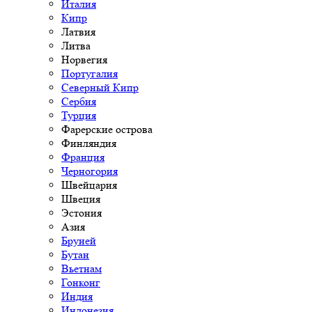
Италия
Кипр
Латвия
Литва
Норвегия
Португалия
Северный Кипр
Сербия
Турция
Фарерские острова
Финляндия
Франция
Черногория
Швейцария
Швеция
Эстония
Азия
Бруней
Бутан
Вьетнам
Гонконг
Индия
Индонезия