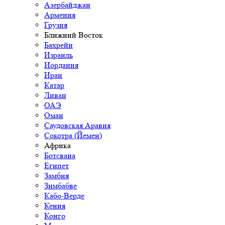
Азербайджан
Армения
Грузия
Ближний Восток
Бахрейн
Израиль
Иордания
Иран
Катар
Ливан
ОАЭ
Оман
Саудовская Аравия
Сокотра (Йемен)
Африка
Ботсвана
Египет
Замбия
Зимбабве
Кабо-Верде
Кения
Конго