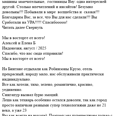
машины замечательные, гостиницы Вау: одна интересней
другой. Столько впечатлений и инсайтов! Безумно
довольны!!! Побывали в мире волшебства и сказки!!!
Благодарим Вас, за все, что Вы для нас сделали!!! Вы
Сработали на УРА!!!!! Спасибооооо!
Читать далее
Свернуть
Мы в восторге от всего!
Алексей и Елена Б
Индонезия, август / 2025
Спасибо, что нас сюда отправили!
Мы в восторге от всего!
На Бинтане отдыхали как Робинзоны Крузо, отель
прекрасный, народу мало, нас обслуживали практически
индивидуально.
Все как хотели, тихо, зелено, романтично, красиво,
уединенно.
Сингапур вызвал бурю эмоций.
Леша как технарь особенно остался доволен, так как город
просто напичкан разными супер технологиями даже не 21
века, а уже 23
Вы как всегда на высоте). Поэтому мы путешествуем только с