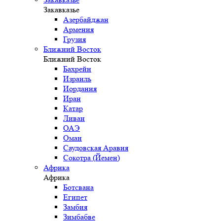
Закавказье
Азербайджан
Армения
Грузия
Ближний Восток
Ближний Восток
Бахрейн
Израиль
Иордания
Иран
Катар
Ливан
ОАЭ
Оман
Саудовская Аравия
Сокотра (Йемен)
Африка
Африка
Ботсвана
Египет
Замбия
Зимбабве