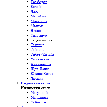
Камбоджа
Китай
Лаос
Малайзия
Монголия
Мьянма
Непал
Сингапур
Таджикистан
Таиланд
Тайвань
Тибет (Китай)
Узбекистан
Филиппины
Шри-Ланка
Южная Корея
Япония
Индийский океан
Индийский океан
Маврикий
Мальдивы
Сейшелы
Закавказье