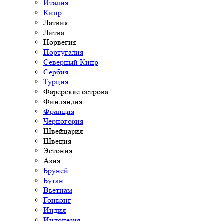
Италия
Кипр
Латвия
Литва
Норвегия
Португалия
Северный Кипр
Сербия
Турция
Фарерские острова
Финляндия
Франция
Черногория
Швейцария
Швеция
Эстония
Азия
Бруней
Бутан
Вьетнам
Гонконг
Индия
Индонезия