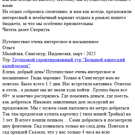
вами.
На отдых собрались спонтанно, и нам как всегда, предложили
интересный и необычный вариант отдыха в рамках нашего
бюджета, за что мы особенно признательны
Читать далее
Свернуть
Путешествие очень интересное и насыщенное
Ольга
Малайзия, Сингапур, Индонезия, март / 2025
Тур:
Групповой гарантированный тур "Большой азиатский
калейдоскоп"
Елена, добрый день! Путешествие очень интересное и
насыщенное. Гиды хорошие. Только в Сингапуре нам не
повезло. Было всего 1.5 дня. Нас встретила китаянка. Отвезла
в отель , а дальше мы не знали куда пойти . Группа была все
60+ и конечно растерялись. Где поменять деньги, где поесть,
как добраться. Никаких заявленных доп.экскурсий не
предложили. Мы с мужем сами пытались на метро добраться.
Так там предлагали купить карточку ( типа нашей Тройки) на
5 лет. В итоге пошли пешком ... Сами добрались и посмотрели
шоу фонтанов. Гид появилась только на след.день. Повезла в
сад орхидей.Сказала, что у нас только 4 часа на всю