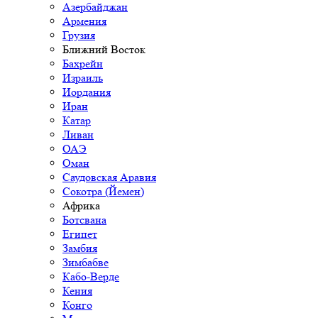
Азербайджан
Армения
Грузия
Ближний Восток
Бахрейн
Израиль
Иордания
Иран
Катар
Ливан
ОАЭ
Оман
Саудовская Аравия
Сокотра (Йемен)
Африка
Ботсвана
Египет
Замбия
Зимбабве
Кабо-Верде
Кения
Конго