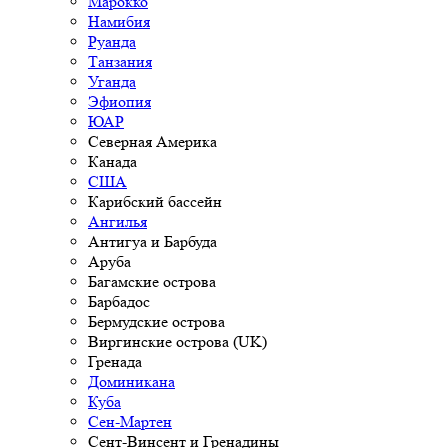
Марокко
Намибия
Руанда
Танзания
Уганда
Эфиопия
ЮАР
Северная Америка
Канада
США
Карибский бассейн
Ангилья
Антигуа и Барбуда
Аруба
Багамские острова
Барбадос
Бермудские острова
Виргинские острова (UK)
Гренада
Доминикана
Куба
Сен-Мартен
Сент-Винсент и Гренадины