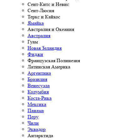
Сент-Китс и Невис
Сент-Люсия
Теркс и Кайкос
Ямайка
Австралия и Океания
Австралия
Гуам
Новая Зеландия
Фиджи
Французская Полинезия
Латинская Америка
Аргентина
Бразилия
Венесуэла
Колумбия
Коста-Рика
Мексика
Панама
Перу
Чили
Эквадор
Антарктида