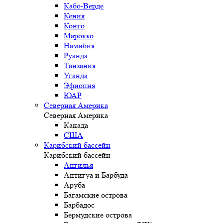
Кабо-Верде
Кения
Конго
Марокко
Намибия
Руанда
Танзания
Уганда
Эфиопия
ЮАР
Северная Америка
Северная Америка
Канада
США
Карибский бассейн
Карибский бассейн
Ангилья
Антигуа и Барбуда
Аруба
Багамские острова
Барбадос
Бермудские острова