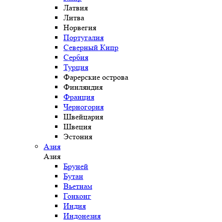
Латвия
Литва
Норвегия
Португалия
Северный Кипр
Сербия
Турция
Фарерские острова
Финляндия
Франция
Черногория
Швейцария
Швеция
Эстония
Азия
Азия
Бруней
Бутан
Вьетнам
Гонконг
Индия
Индонезия