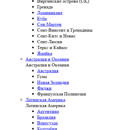
Виргинские острова (UK)
Гренада
Доминикана
Куба
Сен-Мартен
Сент-Винсент и Гренадины
Сент-Китс и Невис
Сент-Люсия
Теркс и Кайкос
Ямайка
Австралия и Океания
Австралия и Океания
Австралия
Гуам
Новая Зеландия
Фиджи
Французская Полинезия
Латинская Америка
Латинская Америка
Аргентина
Бразилия
Венесуэла
Колумбия