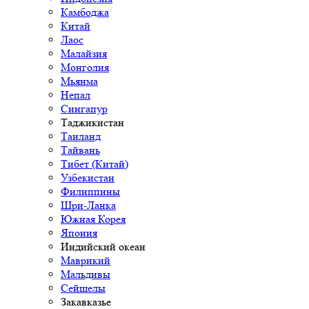
Камбоджа
Китай
Лаос
Малайзия
Монголия
Мьянма
Непал
Сингапур
Таджикистан
Таиланд
Тайвань
Тибет (Китай)
Узбекистан
Филиппины
Шри-Ланка
Южная Корея
Япония
Индийский океан
Маврикий
Мальдивы
Сейшелы
Закавказье