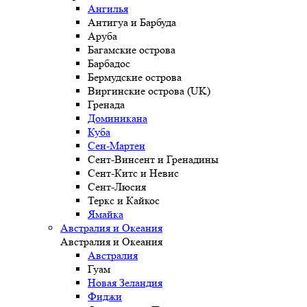
Ангилья
Антигуа и Барбуда
Аруба
Багамские острова
Барбадос
Бермудские острова
Виргинские острова (UK)
Гренада
Доминикана
Куба
Сен-Мартен
Сент-Винсент и Гренадины
Сент-Китс и Невис
Сент-Люсия
Теркс и Кайкос
Ямайка
Австралия и Океания
Австралия и Океания
Австралия
Гуам
Новая Зеландия
Фиджи