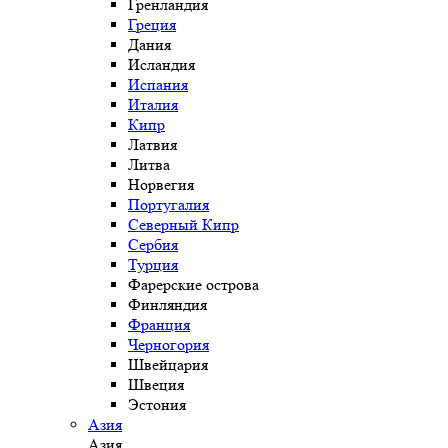
Гренландия
Греция
Дания
Исландия
Испания
Италия
Кипр
Латвия
Литва
Норвегия
Португалия
Северный Кипр
Сербия
Турция
Фарерские острова
Финляндия
Франция
Черногория
Швейцария
Швеция
Эстония
Азия
Азия