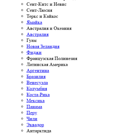
Сент-Китс и Невис
Сент-Люсия
Теркс и Кайкос
Ямайка
Австралия и Океания
Австралия
Гуам
Новая Зеландия
Фиджи
Французская Полинезия
Латинская Америка
Аргентина
Бразилия
Венесуэла
Колумбия
Коста-Рика
Мексика
Панама
Перу
Чили
Эквадор
Антарктида