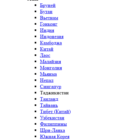
Бруней
Бутан
Вьетнам
Гонконг
Индия
Индонезия
Камбоджа
Китай
Лаос
Малайзия
Монголия
Мьянма
Непал
Сингапур
Таджикистан
Таиланд
Тайвань
Тибет (Китай)
Узбекистан
Филиппины
Шри-Ланка
Южная Корея