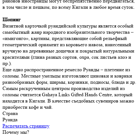
районов иностранцы могут беспрепятственно передвигаться,
в том числе и пешком, по всему Кигали в любое время суток.
Шопинг
Визитной карточкой руандийской культуры является особый
самобытный жанр народного изобразительного творчества –
«имигонго», картины, представляющие собой рельефный
геометрический орнамент из коровьего навоза, нанесенный
вручную на деревянные дощечки и покрытый натуральными
красителями (глина разных сортов, охра, сок листьев алоэ и
пр.).
Еще одно распространенное ремесло Руанды – плетение из
соломы. Местные умельцы изготовляют циновки и коврики
разнообразных форм, ширмы, корзинки, подносы, блюда и др.
Самым раскрученным центром производства изделий из
соломы считается Gahaya Links Gifted Hands Centre, который
находится в Кигали. В качестве съедобных сувениров можно
приобрести кофе и чай.
Страна
Руанда
Распечатать страницу
Почему мы?