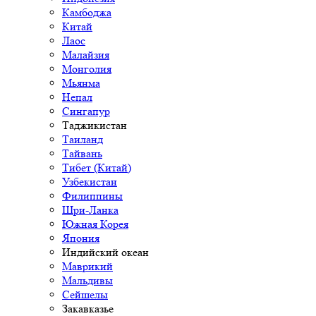
Камбоджа
Китай
Лаос
Малайзия
Монголия
Мьянма
Непал
Сингапур
Таджикистан
Таиланд
Тайвань
Тибет (Китай)
Узбекистан
Филиппины
Шри-Ланка
Южная Корея
Япония
Индийский океан
Маврикий
Мальдивы
Сейшелы
Закавказье