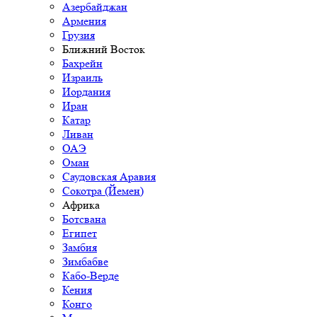
Азербайджан
Армения
Грузия
Ближний Восток
Бахрейн
Израиль
Иордания
Иран
Катар
Ливан
ОАЭ
Оман
Саудовская Аравия
Сокотра (Йемен)
Африка
Ботсвана
Египет
Замбия
Зимбабве
Кабо-Верде
Кения
Конго