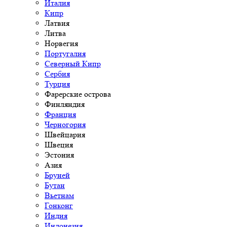
Италия
Кипр
Латвия
Литва
Норвегия
Португалия
Северный Кипр
Сербия
Турция
Фарерские острова
Финляндия
Франция
Черногория
Швейцария
Швеция
Эстония
Азия
Бруней
Бутан
Вьетнам
Гонконг
Индия
Индонезия