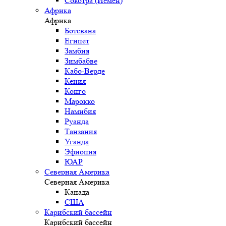
Сокотра (Йемен)
Африка
Африка
Ботсвана
Египет
Замбия
Зимбабве
Кабо-Верде
Кения
Конго
Марокко
Намибия
Руанда
Танзания
Уганда
Эфиопия
ЮАР
Северная Америка
Северная Америка
Канада
США
Карибский бассейн
Карибский бассейн