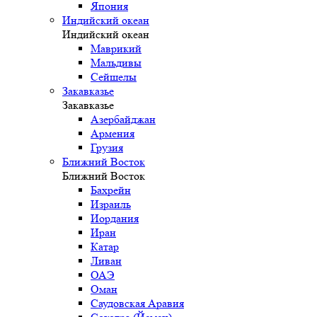
Япония
Индийский океан
Индийский океан
Маврикий
Мальдивы
Сейшелы
Закавказье
Закавказье
Азербайджан
Армения
Грузия
Ближний Восток
Ближний Восток
Бахрейн
Израиль
Иордания
Иран
Катар
Ливан
ОАЭ
Оман
Саудовская Аравия