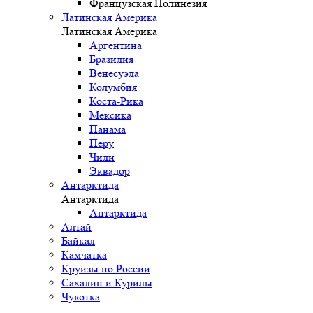
Французская Полинезия
Латинская Америка
Латинская Америка
Аргентина
Бразилия
Венесуэла
Колумбия
Коста-Рика
Мексика
Панама
Перу
Чили
Эквадор
Антарктида
Антарктида
Антарктида
Алтай
Байкал
Камчатка
Круизы по России
Сахалин и Курилы
Чукотка