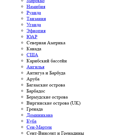
Марокко
Намибия
Руанда
Танзания
Уганда
Эфиопия
ЮАР
Северная Америка
Канада
США
Карибский бассейн
Ангилья
Антигуа и Барбуда
Аруба
Багамские острова
Барбадос
Бермудские острова
Виргинские острова (UK)
Гренада
Доминикана
Куба
Сен-Мартен
Сент-Винсент и Гренадины