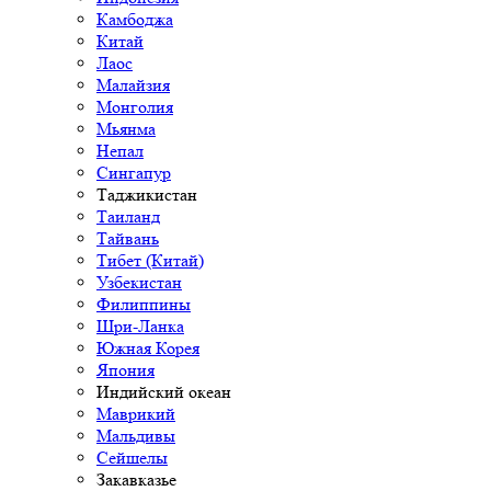
Камбоджа
Китай
Лаос
Малайзия
Монголия
Мьянма
Непал
Сингапур
Таджикистан
Таиланд
Тайвань
Тибет (Китай)
Узбекистан
Филиппины
Шри-Ланка
Южная Корея
Япония
Индийский океан
Маврикий
Мальдивы
Сейшелы
Закавказье