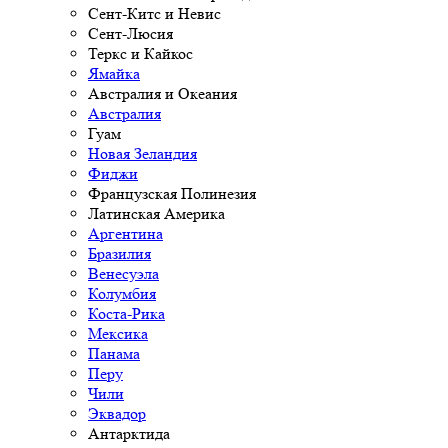
Сент-Китс и Невис
Сент-Люсия
Теркс и Кайкос
Ямайка
Австралия и Океания
Австралия
Гуам
Новая Зеландия
Фиджи
Французская Полинезия
Латинская Америка
Аргентина
Бразилия
Венесуэла
Колумбия
Коста-Рика
Мексика
Панама
Перу
Чили
Эквадор
Антарктида