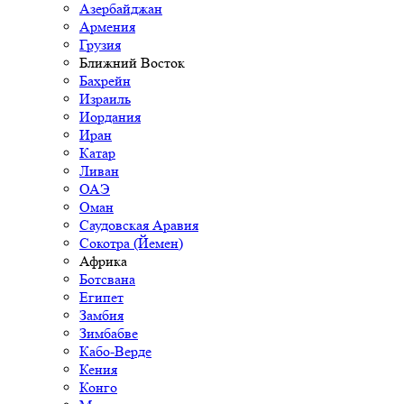
Азербайджан
Армения
Грузия
Ближний Восток
Бахрейн
Израиль
Иордания
Иран
Катар
Ливан
ОАЭ
Оман
Саудовская Аравия
Сокотра (Йемен)
Африка
Ботсвана
Египет
Замбия
Зимбабве
Кабо-Верде
Кения
Конго