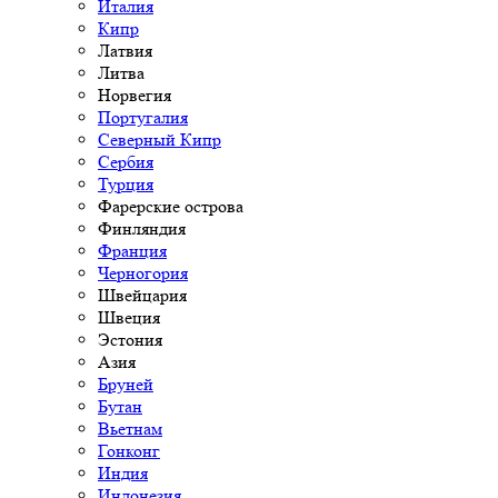
Италия
Кипр
Латвия
Литва
Норвегия
Португалия
Северный Кипр
Сербия
Турция
Фарерские острова
Финляндия
Франция
Черногория
Швейцария
Швеция
Эстония
Азия
Бруней
Бутан
Вьетнам
Гонконг
Индия
Индонезия