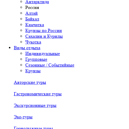
Антарктида
Россия
Алтай
Байкал
Камчатка
Круизы по России
Сахалин и Курилы
Чукотка
Виды отдыха
Индивидуальные
Групповые
Сезонные / Событийные
Круизы
Авторские туры
Гастрономические туры
Экскурсионные туры
Эко-туры
Горнолыжные туры