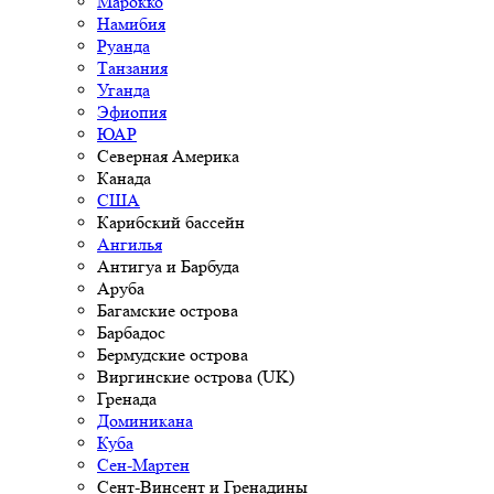
Марокко
Намибия
Руанда
Танзания
Уганда
Эфиопия
ЮАР
Северная Америка
Канада
США
Карибский бассейн
Ангилья
Антигуа и Барбуда
Аруба
Багамские острова
Барбадос
Бермудские острова
Виргинские острова (UK)
Гренада
Доминикана
Куба
Сен-Мартен
Сент-Винсент и Гренадины