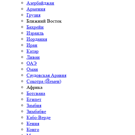
Азербайджан
Армения
Грузия
Ближний Восток
Бахрейн
Израиль
Иордания
Иран
Катар
Ливан
ОАЭ
Оман
Саудовская Аравия
Сокотра (Йемен)
Африка
Ботсвана
Египет
Замбия
Зимбабве
Кабо-Верде
Кения
Конго