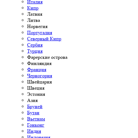
Италия
Кипр
Латвия
Литва
Норвегия
Португалия
Северный Кипр
Сербия
Турция
Фарерские острова
Финляндия
Франция
Черногория
Швейцария
Швеция
Эстония
Азия
Бруней
Бутан
Вьетнам
Гонконг
Индия
Индонезия