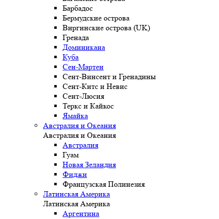
Барбадос
Бермудские острова
Виргинские острова (UK)
Гренада
Доминикана
Куба
Сен-Мартен
Сент-Винсент и Гренадины
Сент-Китс и Невис
Сент-Люсия
Теркс и Кайкос
Ямайка
Австралия и Океания
Австралия и Океания
Австралия
Гуам
Новая Зеландия
Фиджи
Французская Полинезия
Латинская Америка
Латинская Америка
Аргентина