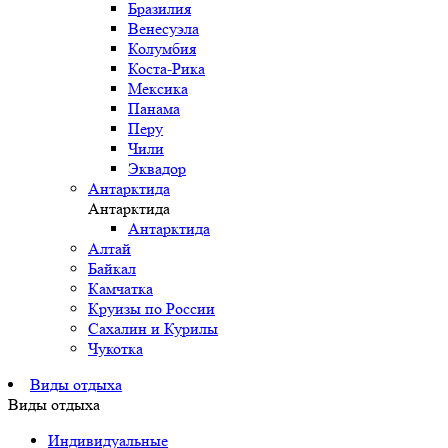
Бразилия
Венесуэла
Колумбия
Коста-Рика
Мексика
Панама
Перу
Чили
Эквадор
Антарктида
Антарктида
Антарктида
Алтай
Байкал
Камчатка
Круизы по России
Сахалин и Курилы
Чукотка
Виды отдыха
Виды отдыха
Индивидуальные