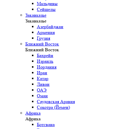
Мальдивы
Сейшелы
Закавказье
Закавказье
Азербайджан
Армения
Грузия
Ближний Восток
Ближний Восток
Бахрейн
Израиль
Иордания
Иран
Катар
Ливан
ОАЭ
Оман
Саудовская Аравия
Сокотра (Йемен)
Африка
Африка
Ботсвана