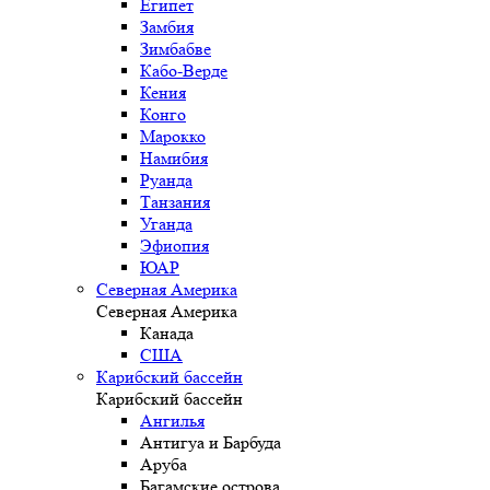
Египет
Замбия
Зимбабве
Кабо-Верде
Кения
Конго
Марокко
Намибия
Руанда
Танзания
Уганда
Эфиопия
ЮАР
Северная Америка
Северная Америка
Канада
США
Карибский бассейн
Карибский бассейн
Ангилья
Антигуа и Барбуда
Аруба
Багамские острова