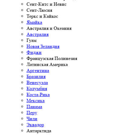
Сент-Китс и Невис
Сент-Люсия
Теркс и Кайкос
Ямайка
Австралия и Океания
Австралия
Гуам
Новая Зеландия
Фиджи
Французская Полинезия
Латинская Америка
Аргентина
Бразилия
Венесуэла
Колумбия
Коста-Рика
Мексика
Панама
Перу
Чили
Эквадор
Антарктида