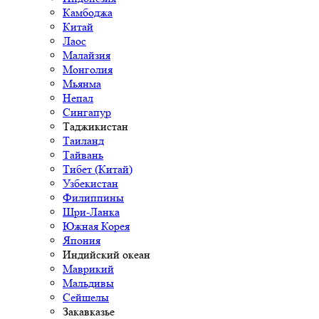
Камбоджа
Китай
Лаос
Малайзия
Монголия
Мьянма
Непал
Сингапур
Таджикистан
Таиланд
Тайвань
Тибет (Китай)
Узбекистан
Филиппины
Шри-Ланка
Южная Корея
Япония
Индийский океан
Маврикий
Мальдивы
Сейшелы
Закавказье