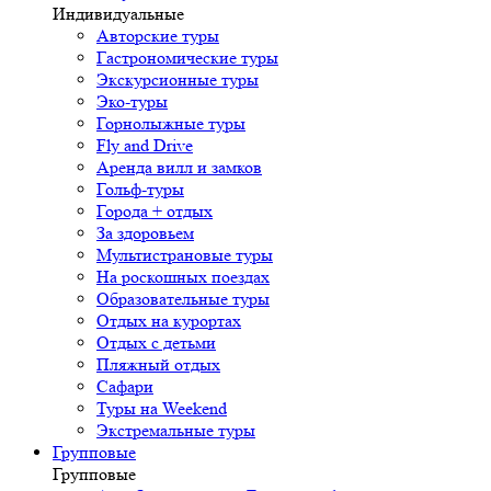
Индивидуальные
Авторские туры
Гастрономические туры
Экскурсионные туры
Эко-туры
Горнолыжные туры
Fly and Drive
Аренда вилл и замков
Гольф-туры
Города + отдых
За здоровьем
Мультистрановые туры
На роскошных поездах
Образовательные туры
Отдых на курортах
Отдых с детьми
Пляжный отдых
Сафари
Туры на Weekend
Экстремальные туры
Групповые
Групповые