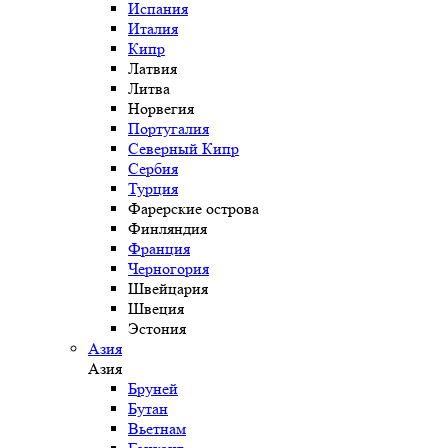
Испания
Италия
Кипр
Латвия
Литва
Норвегия
Португалия
Северный Кипр
Сербия
Турция
Фарерские острова
Финляндия
Франция
Черногория
Швейцария
Швеция
Эстония
Азия
Азия
Бруней
Бутан
Вьетнам