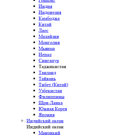
Гонконг
Индия
Индонезия
Камбоджа
Китай
Лаос
Малайзия
Монголия
Мьянма
Непал
Сингапур
Таджикистан
Таиланд
Тайвань
Тибет (Китай)
Узбекистан
Филиппины
Шри-Ланка
Южная Корея
Япония
Индийский океан
Индийский океан
Маврикий