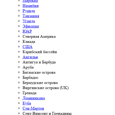
Марокко
Намибия
Руанда
Танзания
Уганда
Эфиопия
ЮАР
Северная Америка
Канада
США
Карибский бассейн
Ангилья
Антигуа и Барбуда
Аруба
Багамские острова
Барбадос
Бермудские острова
Виргинские острова (UK)
Гренада
Доминикана
Куба
Сен-Мартен
Сент-Винсент и Гренадины