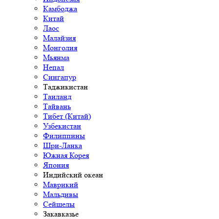
Камбоджа
Китай
Лаос
Малайзия
Монголия
Мьянма
Непал
Сингапур
Таджикистан
Таиланд
Тайвань
Тибет (Китай)
Узбекистан
Филиппины
Шри-Ланка
Южная Корея
Япония
Индийский океан
Маврикий
Мальдивы
Сейшелы
Закавказье