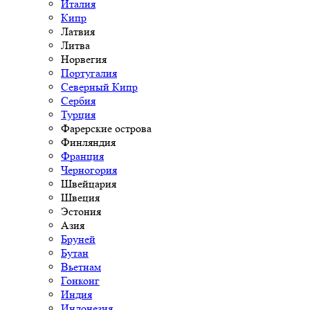
Италия
Кипр
Латвия
Литва
Норвегия
Португалия
Северный Кипр
Сербия
Турция
Фарерские острова
Финляндия
Франция
Черногория
Швейцария
Швеция
Эстония
Азия
Бруней
Бутан
Вьетнам
Гонконг
Индия
Индонезия