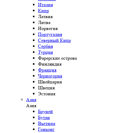
Италия
Кипр
Латвия
Литва
Норвегия
Португалия
Северный Кипр
Сербия
Турция
Фарерские острова
Финляндия
Франция
Черногория
Швейцария
Швеция
Эстония
Азия
Азия
Бруней
Бутан
Вьетнам
Гонконг