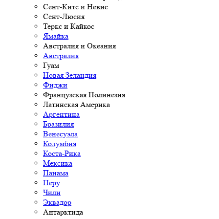
Сент-Китс и Невис
Сент-Люсия
Теркс и Кайкос
Ямайка
Австралия и Океания
Австралия
Гуам
Новая Зеландия
Фиджи
Французская Полинезия
Латинская Америка
Аргентина
Бразилия
Венесуэла
Колумбия
Коста-Рика
Мексика
Панама
Перу
Чили
Эквадор
Антарктида