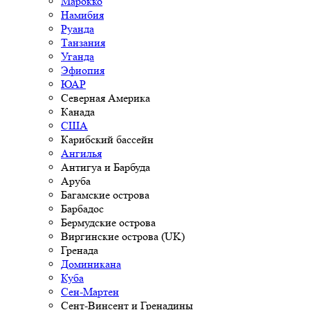
Марокко
Намибия
Руанда
Танзания
Уганда
Эфиопия
ЮАР
Северная Америка
Канада
США
Карибский бассейн
Ангилья
Антигуа и Барбуда
Аруба
Багамские острова
Барбадос
Бермудские острова
Виргинские острова (UK)
Гренада
Доминикана
Куба
Сен-Мартен
Сент-Винсент и Гренадины