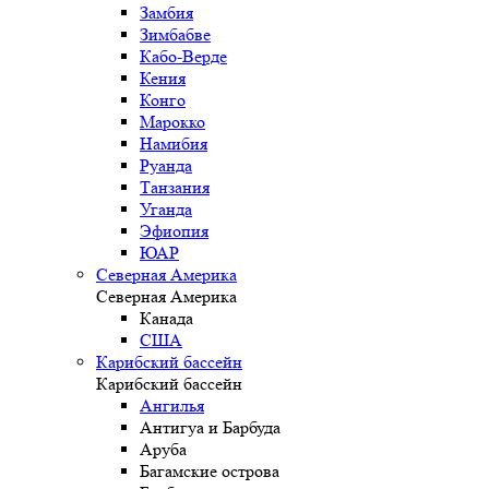
Замбия
Зимбабве
Кабо-Верде
Кения
Конго
Марокко
Намибия
Руанда
Танзания
Уганда
Эфиопия
ЮАР
Северная Америка
Северная Америка
Канада
США
Карибский бассейн
Карибский бассейн
Ангилья
Антигуа и Барбуда
Аруба
Багамские острова