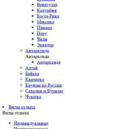
Венесуэла
Колумбия
Коста-Рика
Мексика
Панама
Перу
Чили
Эквадор
Антарктида
Антарктида
Антарктида
Алтай
Байкал
Камчатка
Круизы по России
Сахалин и Курилы
Чукотка
Виды отдыха
Виды отдыха
Индивидуальные
Индивидуальные