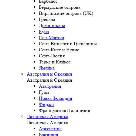
Барбадос
Бермудские острова
Виргинские острова (UK)
Гренада
Доминикана
Куба
Сен-Мартен
Сент-Винсент и Гренадины
Сент-Китс и Невис
Сент-Люсия
Теркс и Кайкос
Ямайка
Австралия и Океания
Австралия и Океания
Австралия
Гуам
Новая Зеландия
Фиджи
Французская Полинезия
Латинская Америка
Латинская Америка
Аргентина
Бразилия