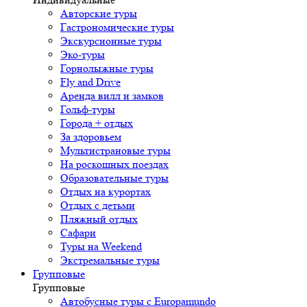
Авторские туры
Гастрономические туры
Экскурсионные туры
Эко-туры
Горнолыжные туры
Fly and Drive
Аренда вилл и замков
Гольф-туры
Города + отдых
За здоровьем
Мультистрановые туры
На роскошных поездах
Образовательные туры
Отдых на курортах
Отдых с детьми
Пляжный отдых
Сафари
Туры на Weekend
Экстремальные туры
Групповые
Групповые
Автобусные туры с Europamundo