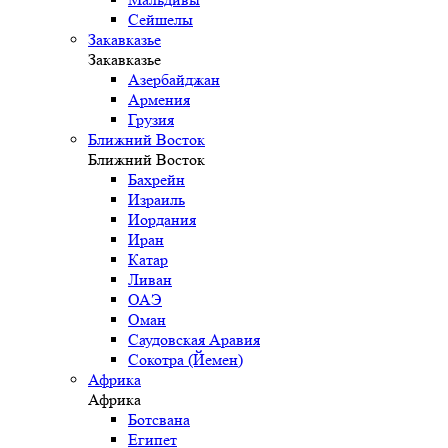
Сейшелы
Закавказье
Закавказье
Азербайджан
Армения
Грузия
Ближний Восток
Ближний Восток
Бахрейн
Израиль
Иордания
Иран
Катар
Ливан
ОАЭ
Оман
Саудовская Аравия
Сокотра (Йемен)
Африка
Африка
Ботсвана
Египет