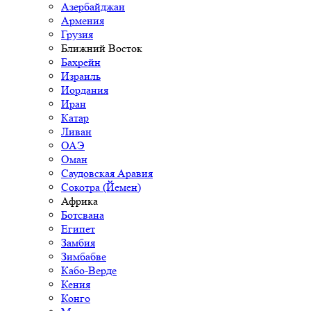
Азербайджан
Армения
Грузия
Ближний Восток
Бахрейн
Израиль
Иордания
Иран
Катар
Ливан
ОАЭ
Оман
Саудовская Аравия
Сокотра (Йемен)
Африка
Ботсвана
Египет
Замбия
Зимбабве
Кабо-Верде
Кения
Конго