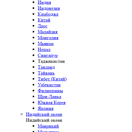
Индия
Индонезия
Камбоджа
Китай
Лаос
Малайзия
Монголия
Мьянма
Непал
Сингапур
Таджикистан
Таиланд
Тайвань
Тибет (Китай)
Узбекистан
Филиппины
Шри-Ланка
Южная Корея
Япония
Индийский океан
Индийский океан
Маврикий
Мальдивы