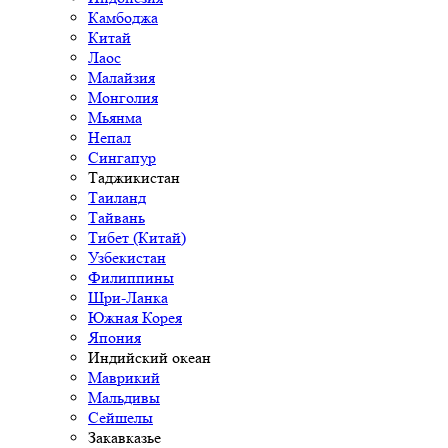
Камбоджа
Китай
Лаос
Малайзия
Монголия
Мьянма
Непал
Сингапур
Таджикистан
Таиланд
Тайвань
Тибет (Китай)
Узбекистан
Филиппины
Шри-Ланка
Южная Корея
Япония
Индийский океан
Маврикий
Мальдивы
Сейшелы
Закавказье