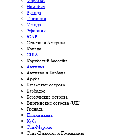
Марокко
Намибия
Руанда
Танзания
Уганда
Эфиопия
ЮАР
Северная Америка
Канада
США
Карибский бассейн
Ангилья
Антигуа и Барбуда
Аруба
Багамские острова
Барбадос
Бермудские острова
Виргинские острова (UK)
Гренада
Доминикана
Куба
Сен-Мартен
Сент-Винсент и Гренадины