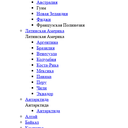
Австралия
Гуам
Новая Зеландия
Фиджи
Французская Полинезия
Латинская Америка
Латинская Америка
Аргентина
Бразилия
Венесуэла
Колумбия
Коста-Рика
Мексика
Панама
Перу
Чили
Эквадор
Антарктида
Антарктида
Антарктида
Алтай
Байкал
Камчатка