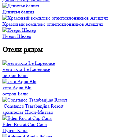
Девичья башня
Храмовый комплекс огнепоклонников Атешгях
Ичери Шехер
Отели рядом
мега-яхта Le Laperouse
остров Бали
яхта Aqua Blu
остров Бали
Constance Tsarabanjina Resort
архипелаг Носи-Митзьо
Eden Roc at Cap Cana
Пунта-Кана