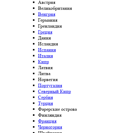
Австрия
Великобритания
Венгрия
Германия
Гренландия
Греция
Дания
Исландия
Испания
Италия
Кипр
Латвия
Литва
Норвегия
Португалия
Северный Кипр
Сербия
Турция
Фарерские острова
Финляндия
Франция
Черногория
Швейцария