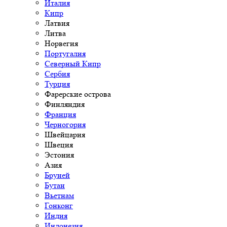
Италия
Кипр
Латвия
Литва
Норвегия
Португалия
Северный Кипр
Сербия
Турция
Фарерские острова
Финляндия
Франция
Черногория
Швейцария
Швеция
Эстония
Азия
Бруней
Бутан
Вьетнам
Гонконг
Индия
Индонезия