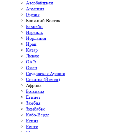
Азербайджан
Армения
Грузия
Ближний Восток
Бахрейн
Израиль
Иордания
Иран
Катар
Ливан
ОАЭ
Оман
Саудовская Аравия
Сокотра (Йемен)
Африка
Ботсвана
Египет
Замбия
Зимбабве
Кабо-Верде
Кения
Конго