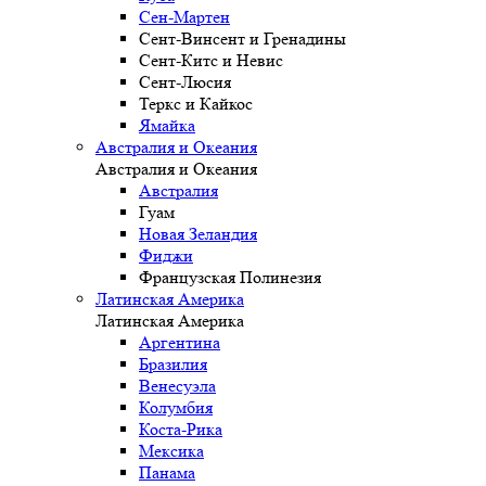
Сен-Мартен
Сент-Винсент и Гренадины
Сент-Китс и Невис
Сент-Люсия
Теркс и Кайкос
Ямайка
Австралия и Океания
Австралия и Океания
Австралия
Гуам
Новая Зеландия
Фиджи
Французская Полинезия
Латинская Америка
Латинская Америка
Аргентина
Бразилия
Венесуэла
Колумбия
Коста-Рика
Мексика
Панама