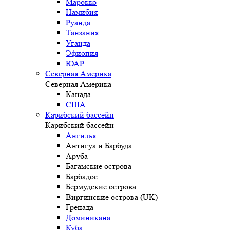
Марокко
Намибия
Руанда
Танзания
Уганда
Эфиопия
ЮАР
Северная Америка
Северная Америка
Канада
США
Карибский бассейн
Карибский бассейн
Ангилья
Антигуа и Барбуда
Аруба
Багамские острова
Барбадос
Бермудские острова
Виргинские острова (UK)
Гренада
Доминикана
Куба