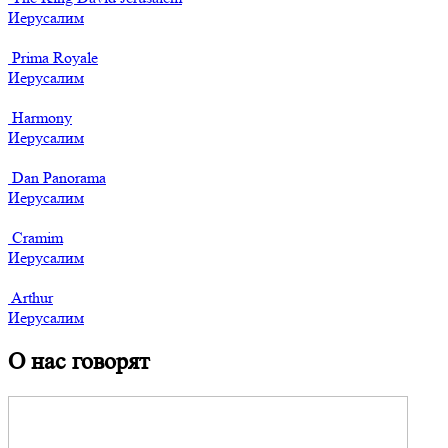
Иерусалим
Prima Royale
Иерусалим
Harmony
Иерусалим
Dan Panorama
Иерусалим
Cramim
Иерусалим
Arthur
Иерусалим
О нас говорят