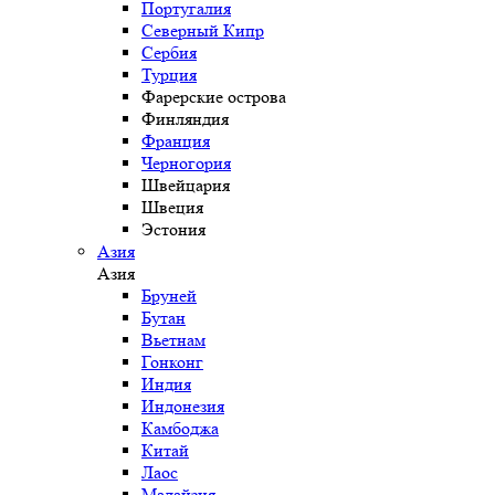
Португалия
Северный Кипр
Сербия
Турция
Фарерские острова
Финляндия
Франция
Черногория
Швейцария
Швеция
Эстония
Азия
Азия
Бруней
Бутан
Вьетнам
Гонконг
Индия
Индонезия
Камбоджа
Китай
Лаос
Малайзия