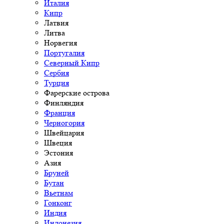
Италия
Кипр
Латвия
Литва
Норвегия
Португалия
Северный Кипр
Сербия
Турция
Фарерские острова
Финляндия
Франция
Черногория
Швейцария
Швеция
Эстония
Азия
Бруней
Бутан
Вьетнам
Гонконг
Индия
Индонезия