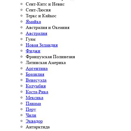
Сент-Китс и Невис
Сент-Люсия
Теркс и Кайкос
Ямайка
Австралия и Океания
Австралия
Гуам
Новая Зеландия
Фиджи
Французская Полинезия
Латинская Америка
Аргентина
Бразилия
Венесуэла
Колумбия
Коста-Рика
Мексика
Панама
Перу
Чили
Эквадор
Антарктида