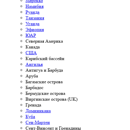
Марокко
Намибия
Руанда
Танзания
Уганда
Эфиопия
ЮАР
Северная Америка
Канада
США
Карибский бассейн
Ангилья
Антигуа и Барбуда
Аруба
Багамские острова
Барбадос
Бермудские острова
Виргинские острова (UK)
Гренада
Доминикана
Куба
Сен-Мартен
Сент-Винсент и Гренадины