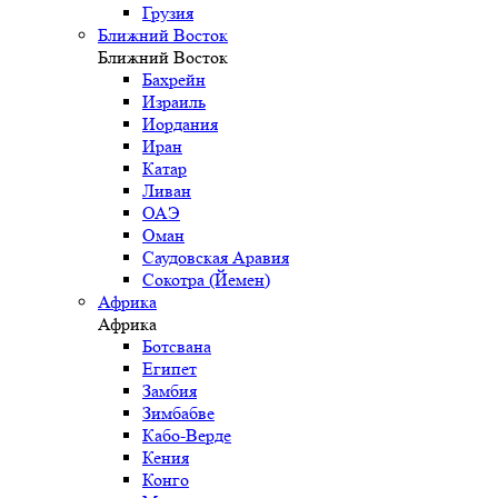
Грузия
Ближний Восток
Ближний Восток
Бахрейн
Израиль
Иордания
Иран
Катар
Ливан
ОАЭ
Оман
Саудовская Аравия
Сокотра (Йемен)
Африка
Африка
Ботсвана
Египет
Замбия
Зимбабве
Кабо-Верде
Кения
Конго