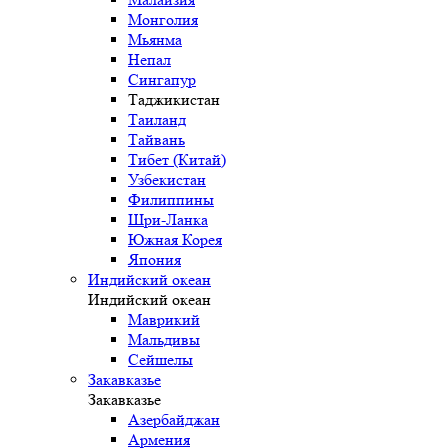
Монголия
Мьянма
Непал
Сингапур
Таджикистан
Таиланд
Тайвань
Тибет (Китай)
Узбекистан
Филиппины
Шри-Ланка
Южная Корея
Япония
Индийский океан
Индийский океан
Маврикий
Мальдивы
Сейшелы
Закавказье
Закавказье
Азербайджан
Армения