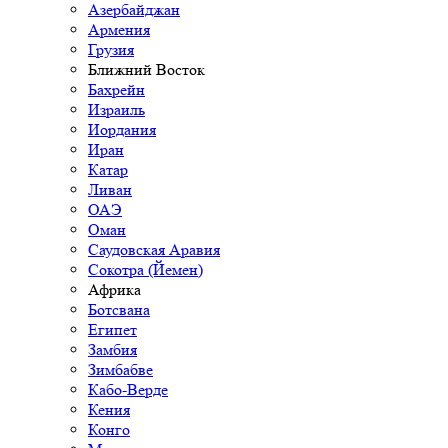
Азербайджан
Армения
Грузия
Ближний Восток
Бахрейн
Израиль
Иордания
Иран
Катар
Ливан
ОАЭ
Оман
Саудовская Аравия
Сокотра (Йемен)
Африка
Ботсвана
Египет
Замбия
Зимбабве
Кабо-Верде
Кения
Конго