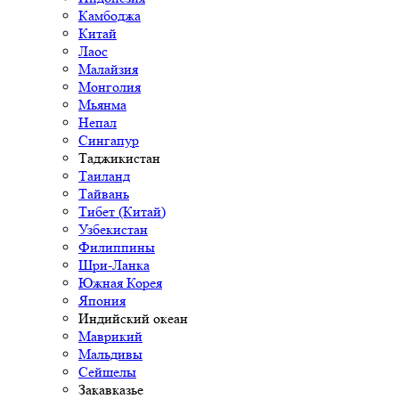
Камбоджа
Китай
Лаос
Малайзия
Монголия
Мьянма
Непал
Сингапур
Таджикистан
Таиланд
Тайвань
Тибет (Китай)
Узбекистан
Филиппины
Шри-Ланка
Южная Корея
Япония
Индийский океан
Маврикий
Мальдивы
Сейшелы
Закавказье