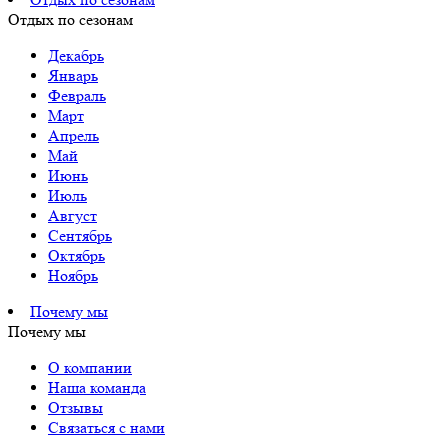
Отдых по сезонам
Декабрь
Январь
Февраль
Март
Апрель
Май
Июнь
Июль
Август
Сентябрь
Октябрь
Ноябрь
Почему мы
Почему мы
О компании
Наша команда
Отзывы
Связаться с нами