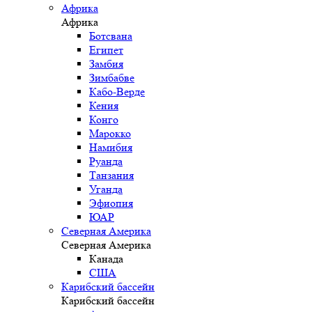
Африка
Африка
Ботсвана
Египет
Замбия
Зимбабве
Кабо-Верде
Кения
Конго
Марокко
Намибия
Руанда
Танзания
Уганда
Эфиопия
ЮАР
Северная Америка
Северная Америка
Канада
США
Карибский бассейн
Карибский бассейн