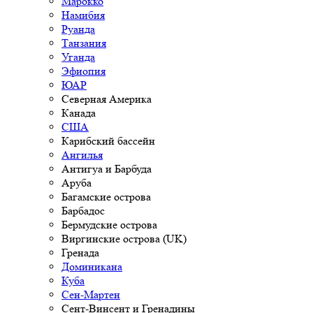
Марокко
Намибия
Руанда
Танзания
Уганда
Эфиопия
ЮАР
Северная Америка
Канада
США
Карибский бассейн
Ангилья
Антигуа и Барбуда
Аруба
Багамские острова
Барбадос
Бермудские острова
Виргинские острова (UK)
Гренада
Доминикана
Куба
Сен-Мартен
Сент-Винсент и Гренадины