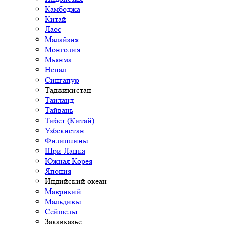
Камбоджа
Китай
Лаос
Малайзия
Монголия
Мьянма
Непал
Сингапур
Таджикистан
Таиланд
Тайвань
Тибет (Китай)
Узбекистан
Филиппины
Шри-Ланка
Южная Корея
Япония
Индийский океан
Маврикий
Мальдивы
Сейшелы
Закавказье