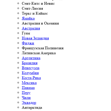
Сент-Китс и Невис
Сент-Люсия
Теркс и Кайкос
Ямайка
Австралия и Океания
Австралия
Гуам
Новая Зеландия
Фиджи
Французская Полинезия
Латинская Америка
Аргентина
Бразилия
Венесуэла
Колумбия
Коста-Рика
Мексика
Панама
Перу
Чили
Эквадор
Антарктида