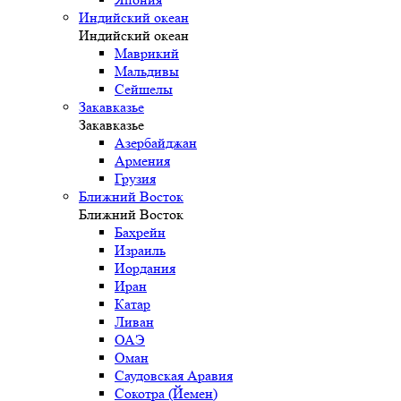
Индийский океан
Индийский океан
Маврикий
Мальдивы
Сейшелы
Закавказье
Закавказье
Азербайджан
Армения
Грузия
Ближний Восток
Ближний Восток
Бахрейн
Израиль
Иордания
Иран
Катар
Ливан
ОАЭ
Оман
Саудовская Аравия
Сокотра (Йемен)