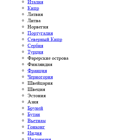
Италия
Кипр
Латвия
Литва
Норвегия
Португалия
Северный Кипр
Сербия
Турция
Фарерские острова
Финляндия
Франция
Черногория
Швейцария
Швеция
Эстония
Азия
Бруней
Бутан
Вьетнам
Гонконг
Индия
Индонезия