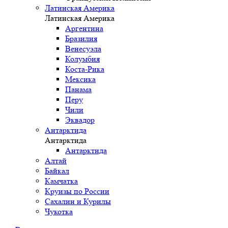
Латинская Америка
Латинская Америка
Аргентина
Бразилия
Венесуэла
Колумбия
Коста-Рика
Мексика
Панама
Перу
Чили
Эквадор
Антарктида
Антарктида
Антарктида
Алтай
Байкал
Камчатка
Круизы по России
Сахалин и Курилы
Чукотка