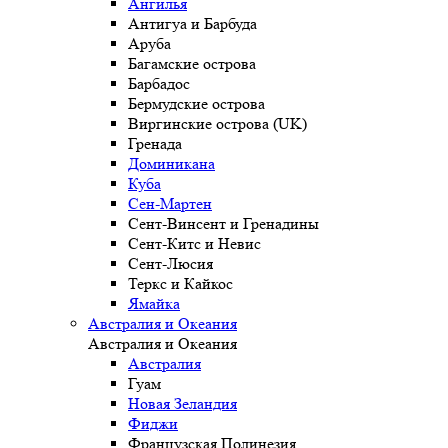
Ангилья
Антигуа и Барбуда
Аруба
Багамские острова
Барбадос
Бермудские острова
Виргинские острова (UK)
Гренада
Доминикана
Куба
Сен-Мартен
Сент-Винсент и Гренадины
Сент-Китс и Невис
Сент-Люсия
Теркс и Кайкос
Ямайка
Австралия и Океания
Австралия и Океания
Австралия
Гуам
Новая Зеландия
Фиджи
Французская Полинезия