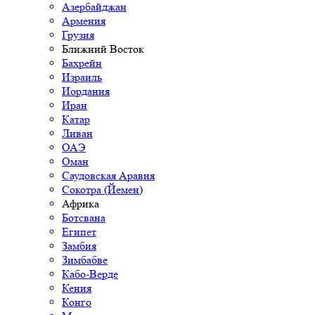
Азербайджан
Армения
Грузия
Ближний Восток
Бахрейн
Израиль
Иордания
Иран
Катар
Ливан
ОАЭ
Оман
Саудовская Аравия
Сокотра (Йемен)
Африка
Ботсвана
Египет
Замбия
Зимбабве
Кабо-Верде
Кения
Конго