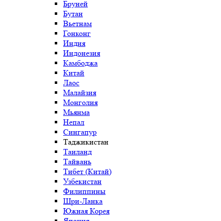
Бруней
Бутан
Вьетнам
Гонконг
Индия
Индонезия
Камбоджа
Китай
Лаос
Малайзия
Монголия
Мьянма
Непал
Сингапур
Таджикистан
Таиланд
Тайвань
Тибет (Китай)
Узбекистан
Филиппины
Шри-Ланка
Южная Корея
Япония