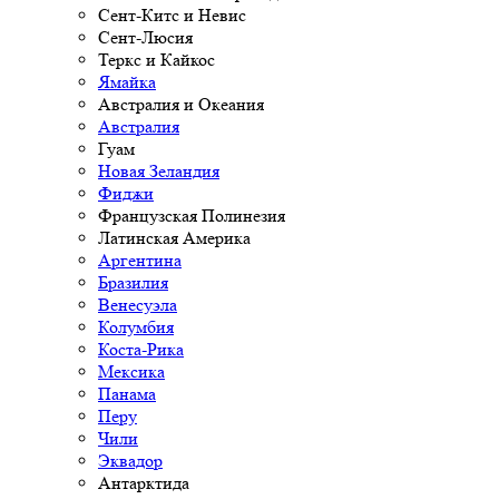
Сент-Китс и Невис
Сент-Люсия
Теркс и Кайкос
Ямайка
Австралия и Океания
Австралия
Гуам
Новая Зеландия
Фиджи
Французская Полинезия
Латинская Америка
Аргентина
Бразилия
Венесуэла
Колумбия
Коста-Рика
Мексика
Панама
Перу
Чили
Эквадор
Антарктида