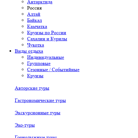
Антарктида
Россия
Алтай
Байкал
Камчатка
Круизы по России
Сахалин и Курилы
Чукотка
Виды отдыха
Индивидуальные
Групповые
Сезонные / Событийные
Круизы
Авторские туры
Гастрономические туры
Экскурсионные туры
Эко-туры
Горнолыжные туры