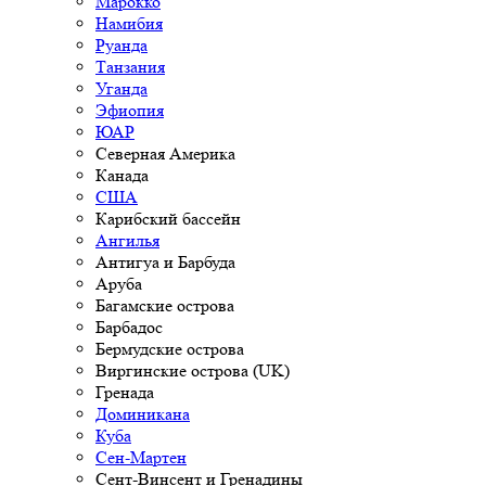
Марокко
Намибия
Руанда
Танзания
Уганда
Эфиопия
ЮАР
Северная Америка
Канада
США
Карибский бассейн
Ангилья
Антигуа и Барбуда
Аруба
Багамские острова
Барбадос
Бермудские острова
Виргинские острова (UK)
Гренада
Доминикана
Куба
Сен-Мартен
Сент-Винсент и Гренадины