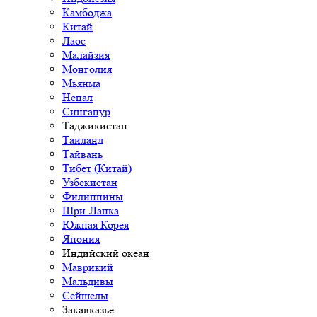
Камбоджа
Китай
Лаос
Малайзия
Монголия
Мьянма
Непал
Сингапур
Таджикистан
Таиланд
Тайвань
Тибет (Китай)
Узбекистан
Филиппины
Шри-Ланка
Южная Корея
Япония
Индийский океан
Маврикий
Мальдивы
Сейшелы
Закавказье