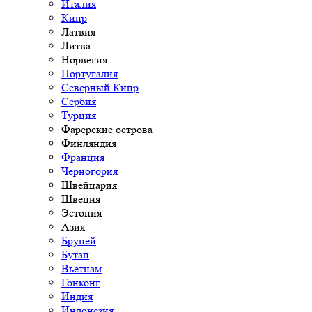
Италия
Кипр
Латвия
Литва
Норвегия
Португалия
Северный Кипр
Сербия
Турция
Фарерские острова
Финляндия
Франция
Черногория
Швейцария
Швеция
Эстония
Азия
Бруней
Бутан
Вьетнам
Гонконг
Индия
Индонезия