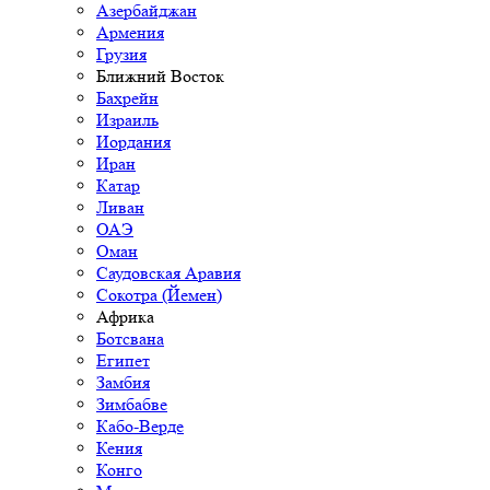
Азербайджан
Армения
Грузия
Ближний Восток
Бахрейн
Израиль
Иордания
Иран
Катар
Ливан
ОАЭ
Оман
Саудовская Аравия
Сокотра (Йемен)
Африка
Ботсвана
Египет
Замбия
Зимбабве
Кабо-Верде
Кения
Конго