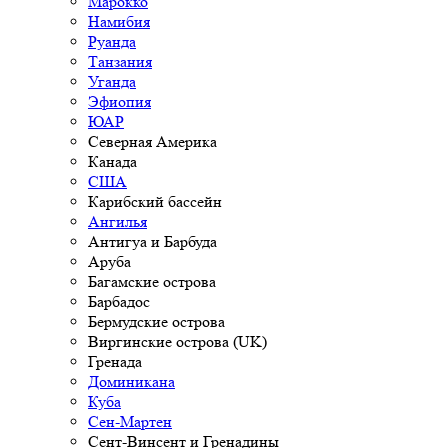
Марокко
Намибия
Руанда
Танзания
Уганда
Эфиопия
ЮАР
Северная Америка
Канада
США
Карибский бассейн
Ангилья
Антигуа и Барбуда
Аруба
Багамские острова
Барбадос
Бермудские острова
Виргинские острова (UK)
Гренада
Доминикана
Куба
Сен-Мартен
Сент-Винсент и Гренадины