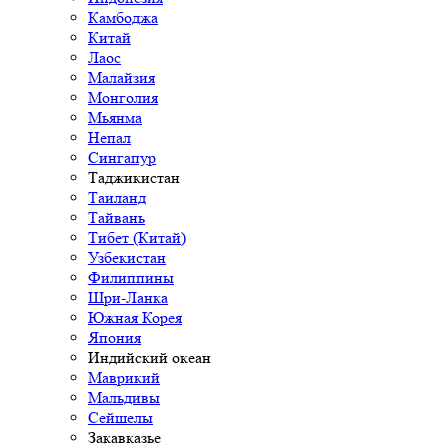
Камбоджа
Китай
Лаос
Малайзия
Монголия
Мьянма
Непал
Сингапур
Таджикистан
Таиланд
Тайвань
Тибет (Китай)
Узбекистан
Филиппины
Шри-Ланка
Южная Корея
Япония
Индийский океан
Маврикий
Мальдивы
Сейшелы
Закавказье