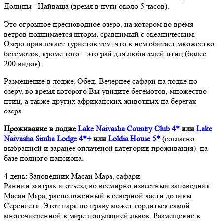
Долины - Найваша (время в пути около 5 часов).
Это огромное пресноводное озеро, на котором во время
ветров поднимается шторм, сравнимый с океаническим.
Озеро привлекает туристов тем, что в нем обитает множество
бегемотов, кроме того – это рай для любителей птиц (более
200 видов).
Размещение в лодже. Обед. Вечернее сафари на лодке по
озеру, во время которого Вы увидите бегемотов, множество
птиц, а также других африканских животных на берегах
озера.
Проживание в лодже
Lake Naivasha Country Club 4*
или
Lake
Naivasha Simba Lodge 4*+
или
Loldia House 5*
(согласно
выбранной и заранее оплаченой категории проживания) на
базе полного пансиона.
4 день: Заповедник Масаи Мара, сафари
Ранний завтрак и отъезд во всемирно известный заповедник
Масаи Мара, расположенный в северной части долины
Серенгети. Этот парк по праву может гордиться самой
многочисленной в мире популяцией львов. Размещение в