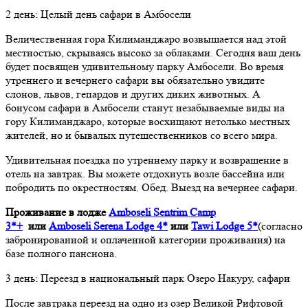
2 день: Целый день сафари в Амбосели
Величественная гора Килиманджаро возвышается над этой
местностью, скрываясь высоко за облаками. Сегодня ваш день
будет посвящен удивительному парку Амбосели. Во время
утреннего и вечернего сафари вы обязательно увидите
слонов, львов, гепардов и других диких животных. А
бонусом сафари в Амбосели станут незабываемые виды на
гору Килиманджаро, которые восхищают нетолько местных
жителей, но и бывалых путешественников со всего мира.
Удивительная поездка по утреннему парку и возвращение в
отель на завтрак. Вы можете отдохнуть возле бассейна или
побродить по окрестностям. Обед. Выезд на вечернее сафари.
Проживание в лодже
Amboseli Sentrim Camp
3*+
или
Amboseli Serena Lodge 4*
или
Tawi Lodge 5*
(согласно
забронированной и оплаченной категории проживания) на
базе полного пансиона.
3 день: Переезд в национальный парк Озеро Накуру, сафари
После завтрака переезд на одно из озер Великой Рифтовой