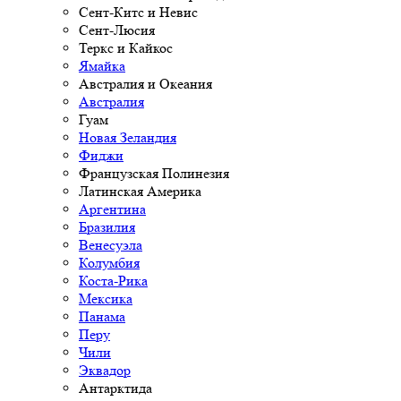
Сент-Китс и Невис
Сент-Люсия
Теркс и Кайкос
Ямайка
Австралия и Океания
Австралия
Гуам
Новая Зеландия
Фиджи
Французская Полинезия
Латинская Америка
Аргентина
Бразилия
Венесуэла
Колумбия
Коста-Рика
Мексика
Панама
Перу
Чили
Эквадор
Антарктида