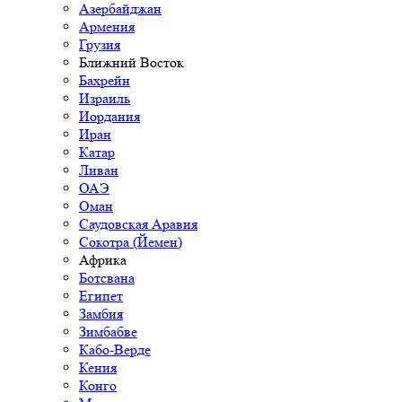
Азербайджан
Армения
Грузия
Ближний Восток
Бахрейн
Израиль
Иордания
Иран
Катар
Ливан
ОАЭ
Оман
Саудовская Аравия
Сокотра (Йемен)
Африка
Ботсвана
Египет
Замбия
Зимбабве
Кабо-Верде
Кения
Конго