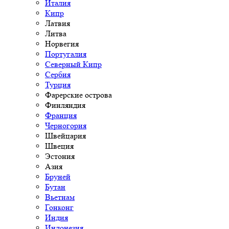
Италия
Кипр
Латвия
Литва
Норвегия
Португалия
Северный Кипр
Сербия
Турция
Фарерские острова
Финляндия
Франция
Черногория
Швейцария
Швеция
Эстония
Азия
Бруней
Бутан
Вьетнам
Гонконг
Индия
Индонезия