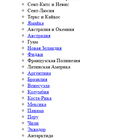
Сент-Китс и Невис
Сент-Люсия
Теркс и Кайкос
Ямайка
Австралия и Океания
Австралия
Гуам
Новая Зеландия
Фиджи
Французская Полинезия
Латинская Америка
Аргентина
Бразилия
Венесуэла
Колумбия
Коста-Рика
Мексика
Панама
Перу
Чили
Эквадор
Антарктида