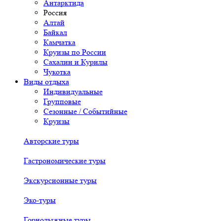
Антарктида
Россия
Алтай
Байкал
Камчатка
Круизы по России
Сахалин и Курилы
Чукотка
Виды отдыха
Индивидуальные
Групповые
Сезонные / Событийные
Круизы
Авторские туры
Гастрономические туры
Экскурсионные туры
Эко-туры
Горнолыжные туры