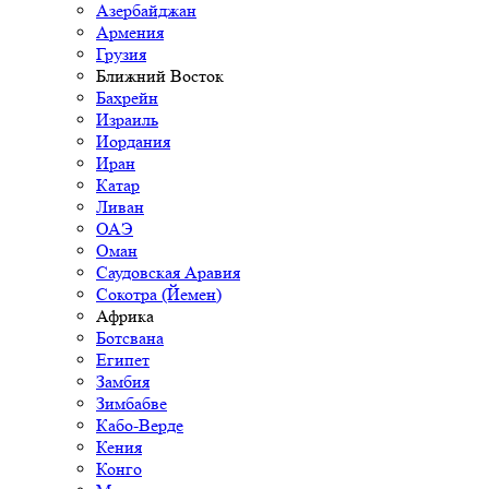
Азербайджан
Армения
Грузия
Ближний Восток
Бахрейн
Израиль
Иордания
Иран
Катар
Ливан
ОАЭ
Оман
Саудовская Аравия
Сокотра (Йемен)
Африка
Ботсвана
Египет
Замбия
Зимбабве
Кабо-Верде
Кения
Конго