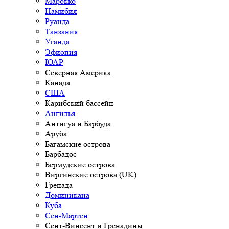
Марокко
Намибия
Руанда
Танзания
Уганда
Эфиопия
ЮАР
Северная Америка
Канада
США
Карибский бассейн
Ангилья
Антигуа и Барбуда
Аруба
Багамские острова
Барбадос
Бермудские острова
Виргинские острова (UK)
Гренада
Доминикана
Куба
Сен-Мартен
Сент-Винсент и Гренадины