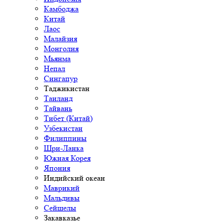
Камбоджа
Китай
Лаос
Малайзия
Монголия
Мьянма
Непал
Сингапур
Таджикистан
Таиланд
Тайвань
Тибет (Китай)
Узбекистан
Филиппины
Шри-Ланка
Южная Корея
Япония
Индийский океан
Маврикий
Мальдивы
Сейшелы
Закавказье