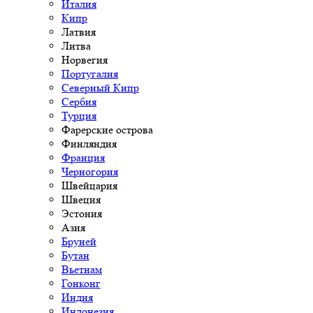
Италия
Кипр
Латвия
Литва
Норвегия
Португалия
Северный Кипр
Сербия
Турция
Фарерские острова
Финляндия
Франция
Черногория
Швейцария
Швеция
Эстония
Азия
Бруней
Бутан
Вьетнам
Гонконг
Индия
Индонезия