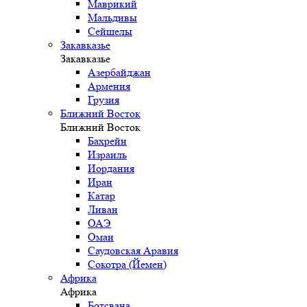
Маврикий
Мальдивы
Сейшелы
Закавказье
Закавказье
Азербайджан
Армения
Грузия
Ближний Восток
Ближний Восток
Бахрейн
Израиль
Иордания
Иран
Катар
Ливан
ОАЭ
Оман
Саудовская Аравия
Сокотра (Йемен)
Африка
Африка
Ботсвана