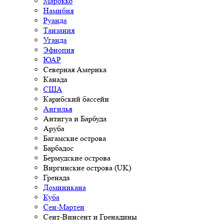
Марокко
Намибия
Руанда
Танзания
Уганда
Эфиопия
ЮАР
Северная Америка
Канада
США
Карибский бассейн
Ангилья
Антигуа и Барбуда
Аруба
Багамские острова
Барбадос
Бермудские острова
Виргинские острова (UK)
Гренада
Доминикана
Куба
Сен-Мартен
Сент-Винсент и Гренадины