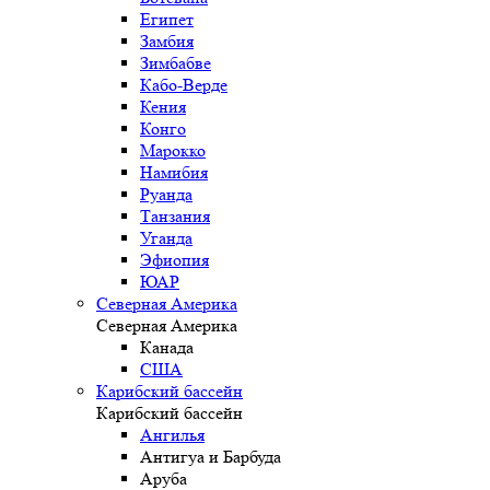
Египет
Замбия
Зимбабве
Кабо-Верде
Кения
Конго
Марокко
Намибия
Руанда
Танзания
Уганда
Эфиопия
ЮАР
Северная Америка
Северная Америка
Канада
США
Карибский бассейн
Карибский бассейн
Ангилья
Антигуа и Барбуда
Аруба