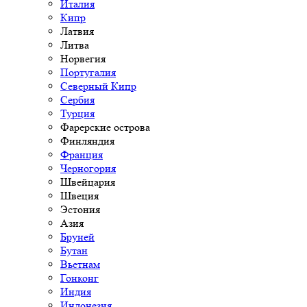
Италия
Кипр
Латвия
Литва
Норвегия
Португалия
Северный Кипр
Сербия
Турция
Фарерские острова
Финляндия
Франция
Черногория
Швейцария
Швеция
Эстония
Азия
Бруней
Бутан
Вьетнам
Гонконг
Индия
Индонезия