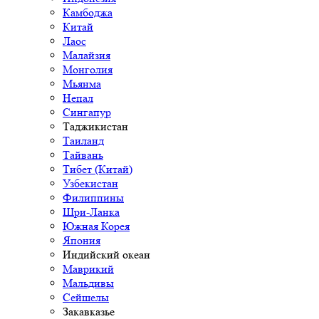
Камбоджа
Китай
Лаос
Малайзия
Монголия
Мьянма
Непал
Сингапур
Таджикистан
Таиланд
Тайвань
Тибет (Китай)
Узбекистан
Филиппины
Шри-Ланка
Южная Корея
Япония
Индийский океан
Маврикий
Мальдивы
Сейшелы
Закавказье