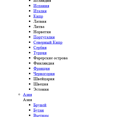
Исландия
Испания
Италия
Кипр
Латвия
Литва
Норвегия
Португалия
Северный Кипр
Сербия
Турция
Фарерские острова
Финляндия
Франция
Черногория
Швейцария
Швеция
Эстония
Азия
Азия
Бруней
Бутан
Вьетнам