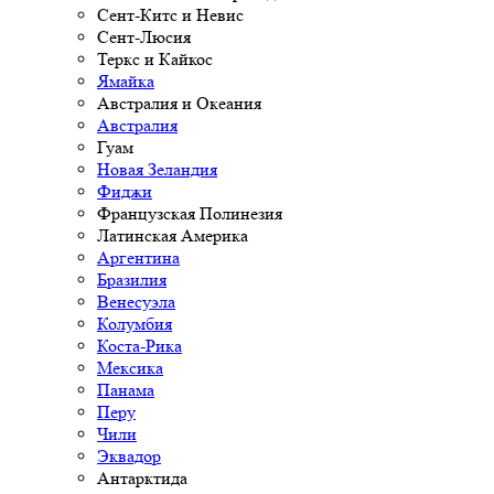
Сент-Китс и Невис
Сент-Люсия
Теркс и Кайкос
Ямайка
Австралия и Океания
Австралия
Гуам
Новая Зеландия
Фиджи
Французская Полинезия
Латинская Америка
Аргентина
Бразилия
Венесуэла
Колумбия
Коста-Рика
Мексика
Панама
Перу
Чили
Эквадор
Антарктида