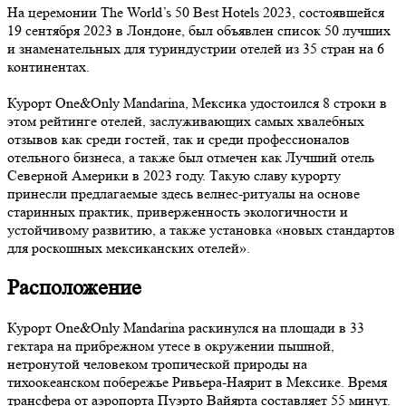
На церемонии The World’s 50 Best Hotels 2023, состоявшейся
19 сентября 2023 в Лондоне, был объявлен список 50 лучших
и знаменательных для туриндустрии отелей из 35 стран на 6
континентах.
Курорт One&Only Mandarina, Мексика удостоился 8 строки в
этом рейтинге отелей, заслуживающих самых хвалебных
отзывов как среди гостей, так и среди профессионалов
отельного бизнеса, а также был отмечен как Лучший отель
Северной Америки в 2023 году. Такую славу курорту
принесли предлагаемые здесь велнес-ритуалы на основе
старинных практик, приверженность экологичности и
устойчивому развитию, а также установка «новых стандартов
для роскошных мексиканских отелей».
Расположение
Курорт One&Only Mandarina раскинулся на площади в 33
гектара на прибрежном утесе в окружении пышной,
нетронутой человеком тропической природы на
тихоокеанском побережье Ривьера-Наярит в Мексике. Время
трансфера от аэропорта Пуэрто Вайярта составляет 55 минут.