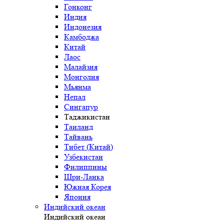
Гонконг
Индия
Индонезия
Камбоджа
Китай
Лаос
Малайзия
Монголия
Мьянма
Непал
Сингапур
Таджикистан
Таиланд
Тайвань
Тибет (Китай)
Узбекистан
Филиппины
Шри-Ланка
Южная Корея
Япония
Индийский океан
Индийский океан