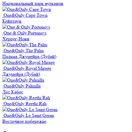
Национальный парк вулканов
One&Only Cape Town
Кейптаун
One & Only Portonovi
Херцег-Нови
One&Only The Palm
Пальма Джумейра (Дубай)
One&Only Royal Mirage
Джумейра (Дубай)
One&Only Palmilla
Лос Кабос
One&Only Reethi Rah
One&Only Le Saint Geran
Восточное побережье