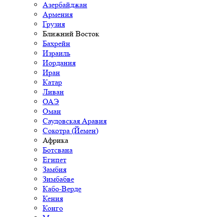
Азербайджан
Армения
Грузия
Ближний Восток
Бахрейн
Израиль
Иордания
Иран
Катар
Ливан
ОАЭ
Оман
Саудовская Аравия
Сокотра (Йемен)
Африка
Ботсвана
Египет
Замбия
Зимбабве
Кабо-Верде
Кения
Конго