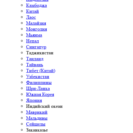
Камбоджа
Китай
Лаос
Малайзия
Монголия
Мьянма
Непал
Сингапур
Таджикистан
Таиланд
Тайвань
Тибет (Китай)
Узбекистан
Филиппины
Шри-Ланка
Южная Корея
Япония
Индийский океан
Маврикий
Мальдивы
Сейшелы
Закавказье