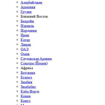
Азербайджан
Армения
Грузия
Ближний Восток
Бахрейн
Израиль
Иордания
Иран
Катар
Ливан
ОАЭ
Оман
Саудовская Аравия
Сокотра (Йемен)
Африка
Ботсвана
Египет
Замбия
Зимбабве
Кабо-Верде
Кения
Конго