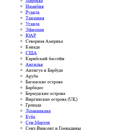
Марокко
Намибия
Руанда
Танзания
Уганда
Эфиопия
ЮАР
Северная Америка
Канада
США
Карибский бассейн
Ангилья
Антигуа и Барбуда
Аруба
Багамские острова
Барбадос
Бермудские острова
Виргинские острова (UK)
Гренада
Доминикана
Куба
Сен-Мартен
Сент-Винсент и Гренадины