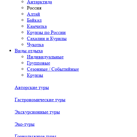
Антарктида
Россия
Алтай
Байкал
Камчатка
Круизы по России
Сахалин и Курилы
Чукотка
Виды отдыха
Индивидуальные
Групповые
Сезонные / Событийные
Круизы
Авторские туры
Гастрономические туры
Экскурсионные туры
Эко-туры
Горнолыжные туры