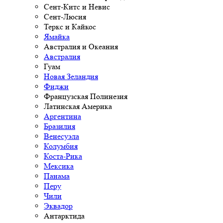
Сент-Китс и Невис
Сент-Люсия
Теркс и Кайкос
Ямайка
Австралия и Океания
Австралия
Гуам
Новая Зеландия
Фиджи
Французская Полинезия
Латинская Америка
Аргентина
Бразилия
Венесуэла
Колумбия
Коста-Рика
Мексика
Панама
Перу
Чили
Эквадор
Антарктида