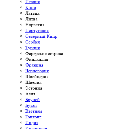
Италия
Кипр
Латвия
Литва
Норвегия
Португалия
Северный Кипр
Сербия
Турция
Фарерские острова
Финляндия
Франция
Черногория
Швейцария
Швеция
Эстония
Азия
Бруней
Бутан
Вьетнам
Гонконг
Индия
Индонезия