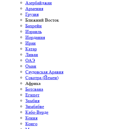
Азербайджан
Армения
Грузия
Ближний Восток
Бахрейн
Израиль
Иордания
Иран
Катар
Ливан
ОАЭ
Оман
Саудовская Аравия
Сокотра (Йемен)
Африка
Ботсвана
Египет
Замбия
Зимбабве
Кабо-Верде
Кения
Конго