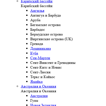
Карибский бассейн
Карибский бассейн
Ангилья
Антигуа и Барбуда
Аруба
Багамские острова
Барбадос
Бермудские острова
Виргинские острова (UK)
Гренада
Доминикана
Куба
Сен-Мартен
Сент-Винсент и Гренадины
Сент-Китс и Невис
Сент-Люсия
Теркс и Кайкос
Ямайка
Австралия и Океания
Австралия и Океания
Австралия
Гуам
Новая Зеландия