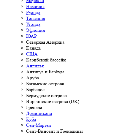
Марокко
Намибия
Руанда
Танзания
Уганда
Эфиопия
ЮАР
Северная Америка
Канада
США
Карибский бассейн
Ангилья
Антигуа и Барбуда
Аруба
Багамские острова
Барбадос
Бермудские острова
Виргинские острова (UK)
Гренада
Доминикана
Куба
Сен-Мартен
Сент-Винсент и Гренадины