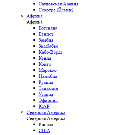
Саудовская Аравия
Сокотра (Йемен)
Африка
Африка
Ботсвана
Египет
Замбия
Зимбабве
Кабо-Верде
Кения
Конго
Марокко
Намибия
Руанда
Танзания
Уганда
Эфиопия
ЮАР
Северная Америка
Северная Америка
Канада
США