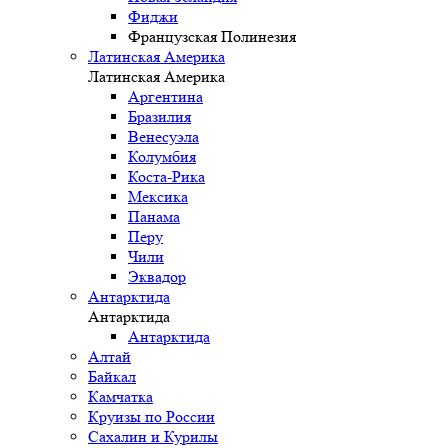
Фиджи
Французская Полинезия
Латинская Америка
Латинская Америка
Аргентина
Бразилия
Венесуэла
Колумбия
Коста-Рика
Мексика
Панама
Перу
Чили
Эквадор
Антарктида
Антарктида
Антарктида
Алтай
Байкал
Камчатка
Круизы по России
Сахалин и Курилы