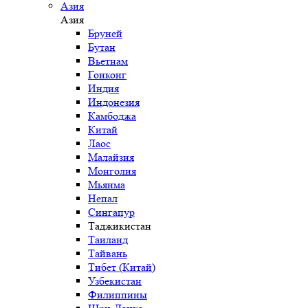
Азия
Азия
Бруней
Бутан
Вьетнам
Гонконг
Индия
Индонезия
Камбоджа
Китай
Лаос
Малайзия
Монголия
Мьянма
Непал
Сингапур
Таджикистан
Таиланд
Тайвань
Тибет (Китай)
Узбекистан
Филиппины