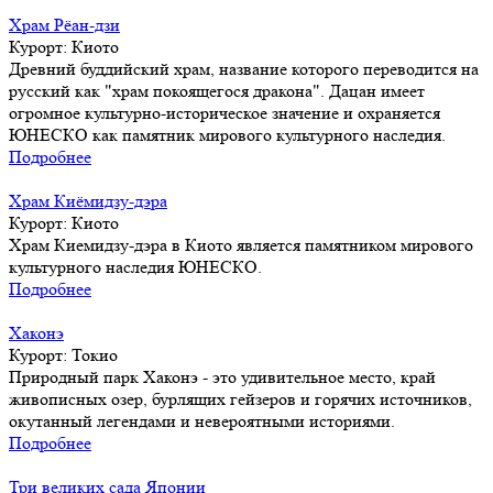
Храм Рёан-дзи
Курорт:
Киото
Древний буддийский храм, название которого переводится на
русский как "храм покоящегося дракона". Дацан имеет
огромное культурно-историческое значение и охраняется
ЮНЕСКО как памятник мирового культурного наследия.
Подробнее
Храм Киёмидзу-дэра
Курорт:
Киото
Храм Киемидзу-дэра в Киото является памятником мирового
культурного наследия ЮНЕСКО.
Подробнее
Хаконэ
Курорт:
Токио
Природный парк Хаконэ - это удивительное место, край
живописных озер, бурлящих гейзеров и горячих источников,
окутанный легендами и невероятными историями.
Подробнее
Три великих сада Японии