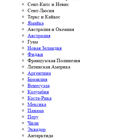
Сент-Китс и Невис
Сент-Люсия
Теркс и Кайкос
Ямайка
Австралия и Океания
Австралия
Гуам
Новая Зеландия
Фиджи
Французская Полинезия
Латинская Америка
Аргентина
Бразилия
Венесуэла
Колумбия
Коста-Рика
Мексика
Панама
Перу
Чили
Эквадор
Антарктида