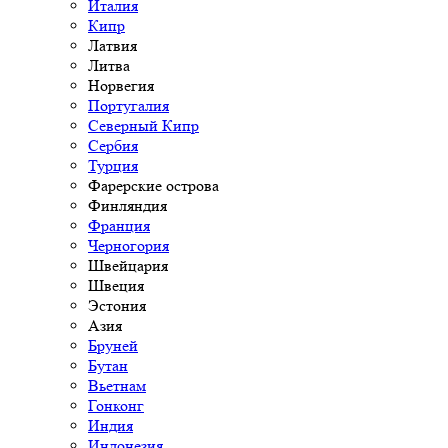
Италия
Кипр
Латвия
Литва
Норвегия
Португалия
Северный Кипр
Сербия
Турция
Фарерские острова
Финляндия
Франция
Черногория
Швейцария
Швеция
Эстония
Азия
Бруней
Бутан
Вьетнам
Гонконг
Индия
Индонезия