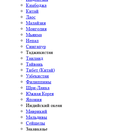
Камбоджа
Китай
Лаос
Малайзия
Монголия
Мьянма
Непал
Сингапур
Таджикистан
Таиланд
Тайвань
Тибет (Китай)
Узбекистан
Филиппины
Шри-Ланка
Южная Корея
Япония
Индийский океан
Маврикий
Мальдивы
Сейшелы
Закавказье