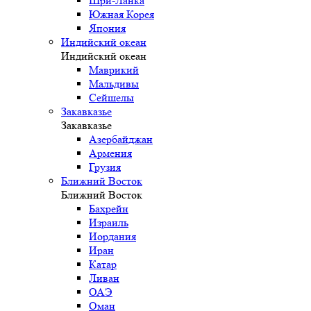
Шри-Ланка
Южная Корея
Япония
Индийский океан
Индийский океан
Маврикий
Мальдивы
Сейшелы
Закавказье
Закавказье
Азербайджан
Армения
Грузия
Ближний Восток
Ближний Восток
Бахрейн
Израиль
Иордания
Иран
Катар
Ливан
ОАЭ
Оман