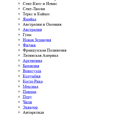
Сент-Китс и Невис
Сент-Люсия
Теркс и Кайкос
Ямайка
Австралия и Океания
Австралия
Гуам
Новая Зеландия
Фиджи
Французская Полинезия
Латинская Америка
Аргентина
Бразилия
Венесуэла
Колумбия
Коста-Рика
Мексика
Панама
Перу
Чили
Эквадор
Антарктида