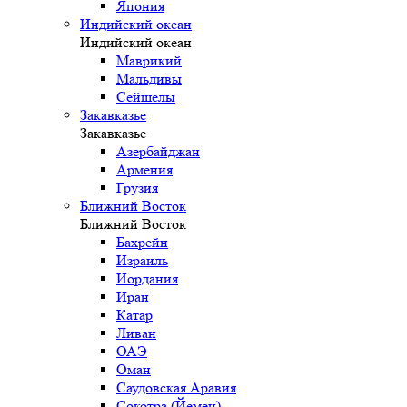
Япония
Индийский океан
Индийский океан
Маврикий
Мальдивы
Сейшелы
Закавказье
Закавказье
Азербайджан
Армения
Грузия
Ближний Восток
Ближний Восток
Бахрейн
Израиль
Иордания
Иран
Катар
Ливан
ОАЭ
Оман
Саудовская Аравия
Сокотра (Йемен)