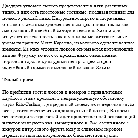
Двадцать угловых люксов представлены в пяти различных
типах, в них есть просторные гостиные, предназначенные для
полного расслабления. Натуральное дерево и сдержанные
отсылки к местным художественным традициям, таким как
лакированный плетёный бамбук и текстиль Хаката-ори,
излучают изысканность, как и уникальные выразительные
узоры на граните Монт-Кармело, из которого сделаны ванные
комнаты. Из этих угловых люксов открывается потрясающий
вид на Фукуоку во всех её проявлениях: оживлённый
портовый город и культурный центр, с трёх сторон
окружённый горами и выходящий на залив Хаката.
Теплый прием
По прибытии гостей люксов и номеров с привилегиями
клубного этажа проводят в непринужденную обстановку
клуба
Ritz-Carlton
, где преданный своему делу персонал клуба
всегда готов обеспечить индивидуальный подход. Во время
регистрации заезда гостей ждет приветственный освежающий
напиток из черного чая, выращенного в
Яме
, смешанного с
кожурой цитрусового фрукта юдзу и сливовым сиропом —
первым из многих потрясающих блюд местной кухни,