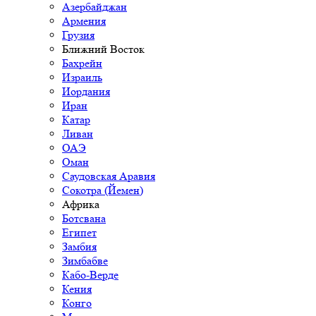
Азербайджан
Армения
Грузия
Ближний Восток
Бахрейн
Израиль
Иордания
Иран
Катар
Ливан
ОАЭ
Оман
Саудовская Аравия
Сокотра (Йемен)
Африка
Ботсвана
Египет
Замбия
Зимбабве
Кабо-Верде
Кения
Конго