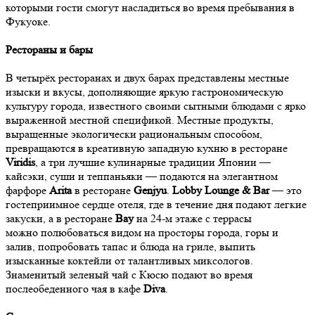
которыми гости смогут насладиться во время пребывания в
Фукуоке.
Рестораны и бары
В четырёх ресторанах и двух барах представлены местные
изыски и вкусы, дополняющие яркую гастрономическую
культуру города, известного своими сытными блюдами с ярко
выраженной местной спецификой. Местные продукты,
выращенные экологически рациональным способом,
превращаются в креативную западную кухню в ресторане
Viridis
, а три лучшие кулинарные традиции Японии —
кайсэки, суши и теппаньяки — подаются на элегантном
фарфоре
Arita
в ресторане
Genjyu
.
Lobby Lounge & Bar
— это
гостеприимное сердце отеля, где в течение дня подают легкие
закуски, а в ресторане
Bay
на 24-м этаже с террасы
можно полюбоваться видом на просторы города, горы и
залив, попробовать тапас и блюда на гриле, выпить
изысканные коктейли от талантливых миксологов.
Знаменитый зеленый чай с Кюсю подают во время
послеобеденного чая в кафе
Diva
.