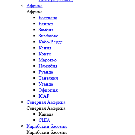
Африка
Африка
Ботсвана
Египет
Замбия
Зимбабве
Кабо-Верде
Кения
Конго
Марокко
Намибия
Руанда
Танзания
Уганда
Эфиопия
ЮАР
Северная Америка
Северная Америка
Канада
США
Карибский бассейн
Карибский бассейн