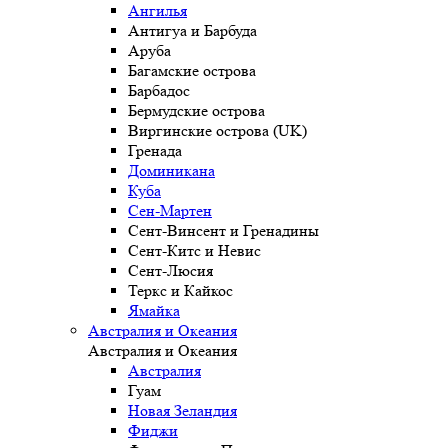
Ангилья
Антигуа и Барбуда
Аруба
Багамские острова
Барбадос
Бермудские острова
Виргинские острова (UK)
Гренада
Доминикана
Куба
Сен-Мартен
Сент-Винсент и Гренадины
Сент-Китс и Невис
Сент-Люсия
Теркс и Кайкос
Ямайка
Австралия и Океания
Австралия и Океания
Австралия
Гуам
Новая Зеландия
Фиджи