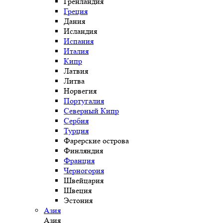
Гренландия
Греция
Дания
Исландия
Испания
Италия
Кипр
Латвия
Литва
Норвегия
Португалия
Северный Кипр
Сербия
Турция
Фарерские острова
Финляндия
Франция
Черногория
Швейцария
Швеция
Эстония
Азия
Азия