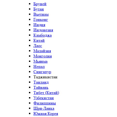
Бруней
Бутан
Вьетнам
Гонконг
Индия
Индонезия
Камбоджа
Китай
Лаос
Малайзия
Монголия
Мьянма
Непал
Сингапур
Таджикистан
Таиланд
Тайвань
Тибет (Китай)
Узбекистан
Филиппины
Шри-Ланка
Южная Корея