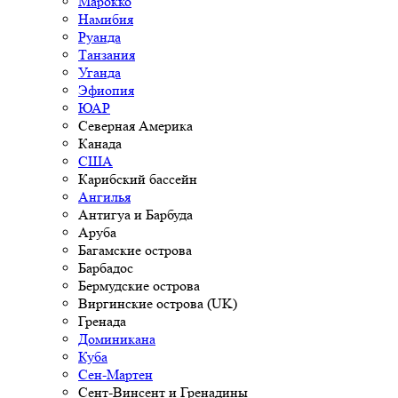
Марокко
Намибия
Руанда
Танзания
Уганда
Эфиопия
ЮАР
Северная Америка
Канада
США
Карибский бассейн
Ангилья
Антигуа и Барбуда
Аруба
Багамские острова
Барбадос
Бермудские острова
Виргинские острова (UK)
Гренада
Доминикана
Куба
Сен-Мартен
Сент-Винсент и Гренадины