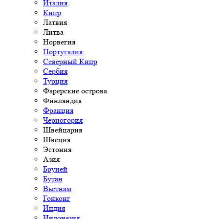
Италия
Кипр
Латвия
Литва
Норвегия
Португалия
Северный Кипр
Сербия
Турция
Фарерские острова
Финляндия
Франция
Черногория
Швейцария
Швеция
Эстония
Азия
Бруней
Бутан
Вьетнам
Гонконг
Индия
Индонезия