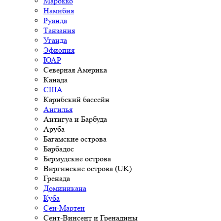
Марокко
Намибия
Руанда
Танзания
Уганда
Эфиопия
ЮАР
Северная Америка
Канада
США
Карибский бассейн
Ангилья
Антигуа и Барбуда
Аруба
Багамские острова
Барбадос
Бермудские острова
Виргинские острова (UK)
Гренада
Доминикана
Куба
Сен-Мартен
Сент-Винсент и Гренадины