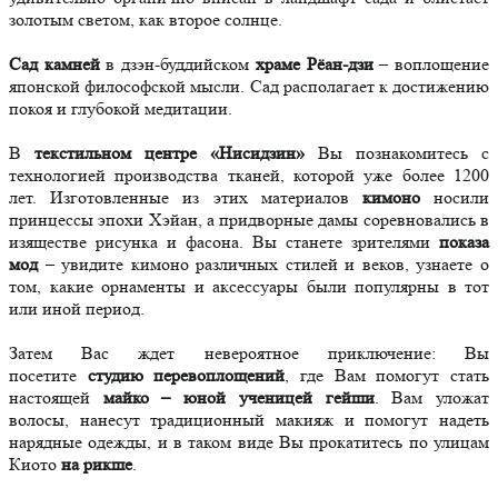
золотым светом, как второе солнце.
Сад камней
в дзэн-буддийском
храме Рёан-дзи
– воплощение
японской философской мысли. Сад располагает к достижению
покоя и глубокой медитации.
В
текстильном центре «Нисидзин»
Вы познакомитесь с
технологией производства тканей, которой уже более 1200
лет. Изготовленные из этих материалов
кимоно
носили
принцессы эпохи Хэйан, а придворные дамы соревновались в
изяществе рисунка и фасона. Вы станете зрителями
показа
мод
– увидите кимоно различных стилей и веков, узнаете о
том, какие орнаменты и аксессуары были популярны в тот
или иной период.
Затем Вас ждет невероятное приключение: Вы
посетите
студию перевоплощений
, где Вам помогут стать
настоящей
майко – юной ученицей гейши
. Вам уложат
волосы, нанесут традиционный макияж и помогут надеть
нарядные одежды, и в таком виде Вы прокатитесь по улицам
Киото
на рикше
.