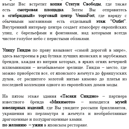
въезде Вас встретит
копия Статуи Свободы
, где также
есть
смотровая площадка
. Затем Вы отправитесь
в
«гибридный» торговый центр VenusFort
, где наряду с
обычными магазинами есть отдельный
этаж “Outlet”
.
Внутренний интерьер центра создает атмосферу европейских
улиц, с барельефами и фонтанами, над которыми всегда
чистое голубое небо с перистыми облаками.
Улицу Гиндза
по праву называют «самой дорогой в мире»,
здесь выстроены в ряд бутики лучших японских и зарубежных
брендов, каждая из витрин которых, в ярких огнях вечерней
иллюминации – незабываемое зрелище. Гиндза – место, где
можно приобрести все, от японского жемчуга до французских
духов, от расшитого золотой нитью кимоно до платья из
последней коллекции одного из европейских домов моды.
На пятом этаже здания
«Тасаки Синдзю»
– партнера
известного бренда
«Микимото»
– находится
музей
ювелирных изделий
, где Вы увидите россыпи бриллиантов,
украшения из перламутра и жемчуга и необработанные
драгоценные и полудрагоценные камни.
по желанию – ужин
в японском ресторане.