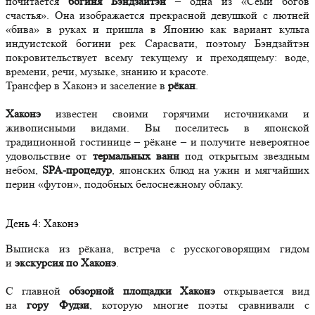
почитается
богиня Бэндзайтэн
– одна из «Семи богов
счастья». Она изображается прекрасной девушкой с лютней
«бива» в руках и пришла в Японию как вариант культа
индуистской богини рек Сарасвати, поэтому Бэндзайтэн
покровительствует всему текущему и преходящему: воде,
времени, речи, музыке, знанию и красоте.
Трансфер в Хаконэ и заселение в
рёкан
.
Хаконэ
известен своими горячими источниками и
живописными видами. Вы поселитесь в японской
традиционной гостинице – рёкане – и получите невероятное
удовольствие от
термальных ванн
под открытым звездным
небом,
SPA-процедур
, японских блюд на
ужин
и мягчайших
перин «футон», подобных белоснежному облаку.
День
4
: Хаконэ
Выписка из рёкана, встреча с русскоговорящим гидом
и
экскурсия по Хаконэ
.
С главной
обзорной площадки
Хаконэ
открывается вид
на
гору Фудзи
, которую многие поэты сравнивали с