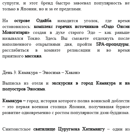
супруги, и этот бренд быстро завоевал популярность не
только в Японии, но и за ее пределами.
На
острове Одайба
находится уголок, где время
остановилось:
комплекс горячих источников «Оэдо Онсэн
Моногатари»
создан в духе старого Эдо – как раньше
назывался Токио. Здесь Вы сможете отдохнуть после
наполненного открытиями дня, пройти
SPA-процедуры
,
расслабиться в комнате релаксации и во время
приятного
массажа
.
День
3
: Камакура – Эносима – Хаконэ
Выписка из отеля и
экскурсия в город Камакура и на
полуостров Эносима
.
Камакура –
город, история которого полна воинской доблести
– это первая военная столица Японии, получившая бурное
развитие одновременно с ростом популярности дзэн-буддизма.
Синтоистское
святилище Цуругаока Хатимангу
– один из