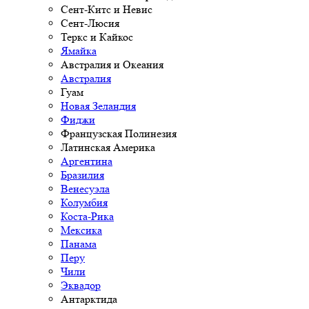
Сент-Китс и Невис
Сент-Люсия
Теркс и Кайкос
Ямайка
Австралия и Океания
Австралия
Гуам
Новая Зеландия
Фиджи
Французская Полинезия
Латинская Америка
Аргентина
Бразилия
Венесуэла
Колумбия
Коста-Рика
Мексика
Панама
Перу
Чили
Эквадор
Антарктида