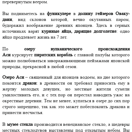
перевернутым веером.
Вы подниметесь на
фуникулере
в
долину гейзеров Оваку-
дани
, вид склонов которой, вечно окутанных паром,
будоражил воображение древних японцев. Здесь в серных
источниках варят
куриные яйца, дарящие долголетие
: одно
яйцо продлевает жизнь на 7 лет.
По
озеру вулканического происхождения
Аси
курсирует
пиратских корабль
с главной палубы которого
можно полюбоваться завораживающими пейзажами японской
природы, прекрасной в любой сезон.
Озеро Аси
– священный для японцев водоем, на дне которого
покоится
дракон
: в древности он требовал приносить ему в
жертву молодых девушек, но местные жители сумели
умилостивить его, и с тех пор он перестал наводить ужас на
окрестные деревни. Тем не менее, купаться в озере до сих пор
строго запрещено, так как это может побеспокоить дракона и
принести несчастья.
В
музее стекла
производится венецианское стекло, а шедевры
местных стеклодувов выставлены под открытым небом. Вы