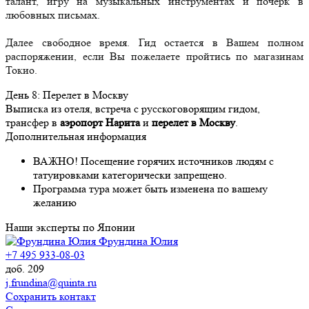
талант, игру на музыкальных инструментах и почерк в
любовных письмах.
Далее свободное время. Гид остается в Вашем полном
распоряжении, если Вы пожелаете пройтись по магазинам
Токио.
День
8
: Перелет в Москву
Выписка из отеля, встреча с русскоговорящим гидом,
трансфер в
аэропорт Нарита
и
перелет в Москву
.
Дополнительная информация
ВАЖНО! Посещение горячих источников людям с
татуировками категорически запрещено.
Программа тура может быть изменена по вашему
желанию
Наши эксперты по Японии
Фрундина Юлия
+7 495 933-08-03
доб. 209
j.frundina@quinta.ru
Сохранить контакт