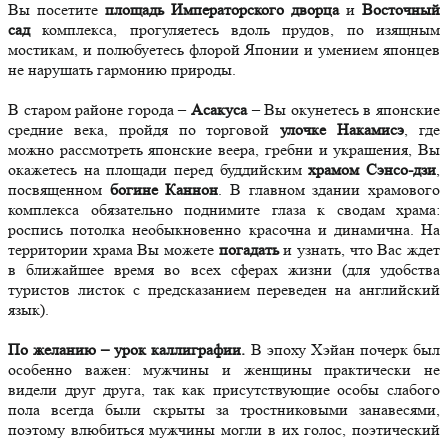
Вы посетите
площадь Императорского дворца
и
Восточный
сад
комплекса, прогуляетесь вдоль прудов, по изящным
мостикам, и полюбуетесь флорой Японии и умением японцев
не нарушать гармонию природы.
В старом районе города –
Асакуса
– Вы окунетесь в японские
средние века, пройдя по торговой
улочке Накамисэ
, где
можно рассмотреть японские веера, гребни и украшения, Вы
окажетесь на площади перед буддийским
храмом Сэнсо-дзи
,
посвященном
богине Каннон
. В главном здании храмового
комплекса обязательно поднимите глаза к сводам храма:
роспись потолка необыкновенно красочна и динамична. На
территории храма Вы можете
погадать
и узнать, что Вас ждет
в ближайшее время во всех сферах жизни (для удобства
туристов листок с предсказанием переведен на английский
язык).
По желанию – урок каллиграфии.
В эпоху Хэйан почерк был
особенно важен: мужчины и женщины практически не
видели друг друга, так как присутствующие особы слабого
пола всегда были скрыты за тростниковыми занавесями,
поэтому влюбиться мужчины могли в их голос, поэтический