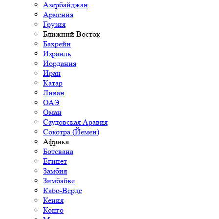
Азербайджан
Армения
Грузия
Ближний Восток
Бахрейн
Израиль
Иордания
Иран
Катар
Ливан
ОАЭ
Оман
Саудовская Аравия
Сокотра (Йемен)
Африка
Ботсвана
Египет
Замбия
Зимбабве
Кабо-Верде
Кения
Конго