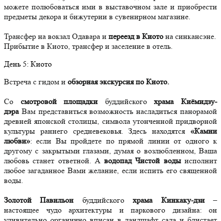
можете полюбоваться ими в выставочном зале и приобрести
предметы декора и бижутерии в сувенирном магазине.
Трансфер на вокзал Одавара и
переезд в Киото
на синкансэне.
Прибытие в Киото, трансфер и заселение в отель.
День
5
: Киото
Встреча с гидом и
обзорная экскурсия по Киото.
Со
смотровой площадки
буддийского
храма Киёмидзу-
дэра
Вам представиться возможность насладиться панорамой
древней японской столицы, символа утонченной придворной
культуры раннего средневековья. Здесь находятся
«Камни
любви»
: если Вы пройдете по прямой линии от одного к
другому с закрытыми глазами, думая о возлюбленном, Ваша
любовь станет ответной. А
водопад
Чистой воды
исполнит
любое загаданное Вами желание, если испить его священной
воды.
Золотой Павильон
буддийского
храма Кинкаку-дзи
–
настоящее чудо архитектуры и паркового дизайна: он
удивительно органично вписан в ландшафт сада и блистает