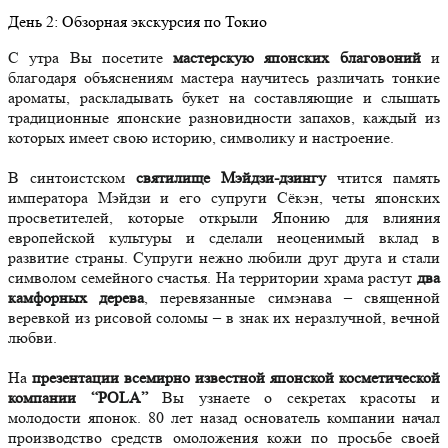
День
2
: Обзорная экскурсия по Токио
С утра Вы посетите
мастерскую японских благовоний
и
благодаря объяснениям мастера научитесь различать тонкие
ароматы, раскладывать букет на составляющие и слышать
традиционные японские разновидности запахов, каждый из
которых имеет свою историю, символику и настроение.
В синтоистском
святилище Мэйдзи-дзингу
чтится память
императора Мэйдзи и его супруги Сёкэн, четы японских
просветителей, которые открыли Японию для влияния
европейской культуры и сделали неоценимый вклад в
развитие страны. Супруги нежно любили друг друга и стали
символом семейного счастья. На территории храма растут
два
камфорных дерева
, перевязанные симэнава – священной
веревкой из рисовой соломы – в знак их неразлучной, вечной
любви.
На
презентации всемирно известной японской косметической
компании “POLA”
Вы узнаете о секретах красоты и
молодости японок. 80 лет назад основатель компании начал
производство средств омоложения кожи по просьбе своей