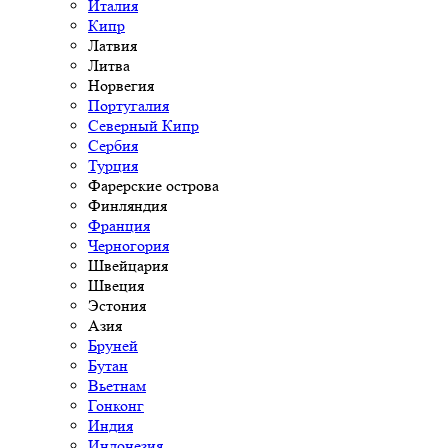
Италия
Кипр
Латвия
Литва
Норвегия
Португалия
Северный Кипр
Сербия
Турция
Фарерские острова
Финляндия
Франция
Черногория
Швейцария
Швеция
Эстония
Азия
Бруней
Бутан
Вьетнам
Гонконг
Индия
Индонезия