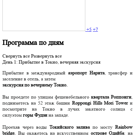
+5
+7
Программа по дням
Свернуть все
Развернуть все
День
1
: Прибытие в Токио, вечерняя экскурсия
Прибытие в международный
аэропорт Нарита
, трансфер и
заселение в отель, а затем
экскурсия по вечернему Токио.
Вы проедете по улицам фешенебельного
квартала Роппонги
,
подниметесь на 52 этаж башни
Roppongi Hills Mori Tower
и
посмотрите на Токио в лучах закатного солнца с
силуэтом
горы Фудзи
на западе.
Проехав через воды
Токийского залива
по мосту
Rainbow
bridge
, Вы окажетесь на искусственном
острове Одайба
: на