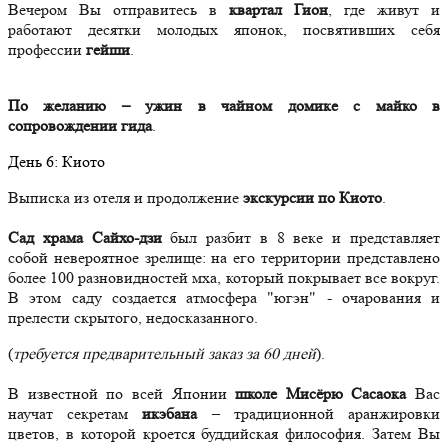
Вечером Вы отправитесь в
квартал Гион
, где живут и
работают десятки молодых японок, посвятивших себя
профессии
гейши
.
По желанию – ужин в чайном домике с майко в
сопровождении гида
.
День
6
: Киото
Выписка из отеля и продолжение
экскурсии по Киото
.
Сад храма Сайхо-дзи
был разбит в 8 веке и представляет
собой невероятное зрелище: на его территории представлено
более 100 разновидностей мха, который покрывает все вокруг.
В этом саду создается атмосфера "югэн" - очарования и
прелести скрытого, недосказанного.
(
требуется предварительный заказ за 60 дней
).
В известной по всей Японии
школе Мисёрю Сасаока
Вас
научат секретам
икэбана
– традиционной аранжировки
цветов, в которой кроется буддийская философия. Затем Вы