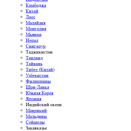
Камбоджа
Китай
Лаос
Малайзия
Монголия
Мьянма
Непал
Сингапур
Таджикистан
Таиланд
Тайвань
Тибет (Китай)
Узбекистан
Филиппины
Шри-Ланка
Южная Корея
Япония
Индийский океан
Маврикий
Мальдивы
Сейшелы
Закавказье