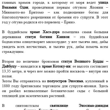
главных храмов города, к которому от моря ведет
улица
Вакамия Одзи
, проведённая первым сёгуном Японии –
Минамото-но Ёритомо – как подношение богам для
благополучного разрешения от бремени его супруги. В этот
год у сёгуна родился его первенец – Ёрииэ.
В буддийском
храме Хасэ-дэра
помещена самая большая
деревянная
статуя богини Каннон
– эта буддийская
бодхисатва олицетворяет милосердие: у нее тысяча лиц, дабы
увидеть всех несчастных, и тысяча рук, дабы помочь всем
страждущим.
Вторая по величине бронзовая
статуя Великого Будды –
Дайбуцу
– находится в
храме Котоку-ин
: ее высота составляет
13,35 метра, и через нее можно пройти насквозь – внутри она
полая.
Затем Вы отправитесь на
полуостров Эносима
, купленный в
1880 году британским торговцем для супруги-японки. Здесь
он разбил великолепные ботанические сады с большой
теплицей для экзотических растений.
В синтоистском
святилище Эносима-дзиндзя