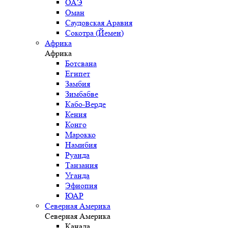
ОАЭ
Оман
Саудовская Аравия
Сокотра (Йемен)
Африка
Африка
Ботсвана
Египет
Замбия
Зимбабве
Кабо-Верде
Кения
Конго
Марокко
Намибия
Руанда
Танзания
Уганда
Эфиопия
ЮАР
Северная Америка
Северная Америка
Канада