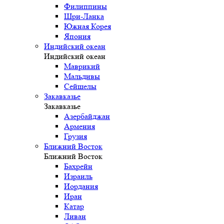
Филиппины
Шри-Ланка
Южная Корея
Япония
Индийский океан
Индийский океан
Маврикий
Мальдивы
Сейшелы
Закавказье
Закавказье
Азербайджан
Армения
Грузия
Ближний Восток
Ближний Восток
Бахрейн
Израиль
Иордания
Иран
Катар
Ливан