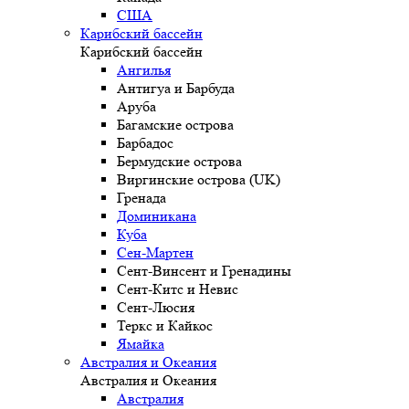
США
Карибский бассейн
Карибский бассейн
Ангилья
Антигуа и Барбуда
Аруба
Багамские острова
Барбадос
Бермудские острова
Виргинские острова (UK)
Гренада
Доминикана
Куба
Сен-Мартен
Сент-Винсент и Гренадины
Сент-Китс и Невис
Сент-Люсия
Теркс и Кайкос
Ямайка
Австралия и Океания
Австралия и Океания
Австралия