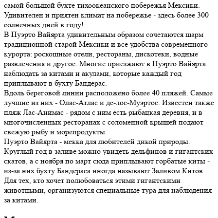
самой большой бухте тихоокеанского побережья Мексики.
Удивителен и приятен климат на побережье - здесь более 300
солнечных дней в году!
В Пуэрто Вайярта удивительным образом сочетаются шарм
традиционной старой Мексики и все удобства современного
курорта: роскошные отели, рестораны, дискотеки, водные
развлечения и другое. Многие приезжают в Пуэрто Вайярта
наблюдать за китами и акулами, которые каждый год
приплывают в бухту Бандерас.
Вдоль береговой линии расположено более 40 пляжей. Самые
лучшие из них - Олас-Атлас и де-лос-Муэртос. Известен также
пляж Лас-Анимас - рядом с ним есть рыбацкая деревня, и в
многочисленных ресторанах с соломенной крышей подают
свежую рыбу и морепродукты.
Пуэрто Вайярта - мекка для любителей дикой природы.
Круглый год в заливе можно увидеть дельфинов и гигантских
скатов, а с ноября по март сюда приплывают горбатые киты -
из-за них бухту Бандераса иногда называют Заливом Китов.
Для тех, кто хочет полюбоваться этими гигантскими
животными, организуются специальные тура для наблюдения
за китами.