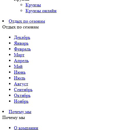
Круизы
Круизы онлайн
Отдых по сезонам
Отдых по сезонам
Декабрь
Январь
Февраль
Март
Апрель
Май
Июнь
Июль
Август
Сентябрь
Октябрь
Ноябрь
Почему мы
Почему мы
О компании