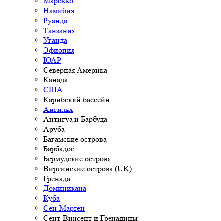
Марокко
Намибия
Руанда
Танзания
Уганда
Эфиопия
ЮАР
Северная Америка
Канада
США
Карибский бассейн
Ангилья
Антигуа и Барбуда
Аруба
Багамские острова
Барбадос
Бермудские острова
Виргинские острова (UK)
Гренада
Доминикана
Куба
Сен-Мартен
Сент-Винсент и Гренадины