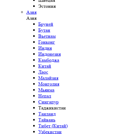
Швеция
Эстония
Азия
Азия
Бруней
Бутан
Вьетнам
Гонконг
Индия
Индонезия
Камбоджа
Китай
Лаос
Малайзия
Монголия
Мьянма
Непал
Сингапур
Таджикистан
Таиланд
Тайвань
Тибет (Китай)
Узбекистан