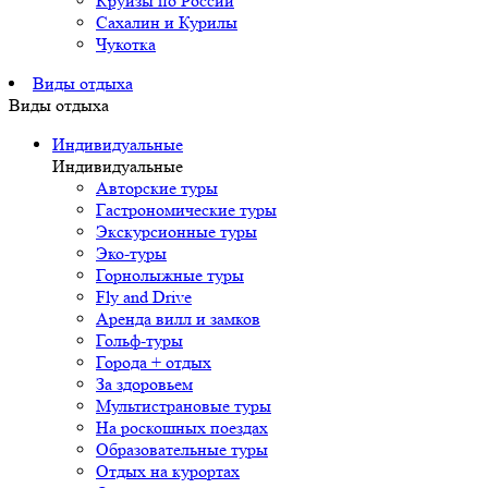
Круизы по России
Сахалин и Курилы
Чукотка
Виды отдыха
Виды отдыха
Индивидуальные
Индивидуальные
Авторские туры
Гастрономические туры
Экскурсионные туры
Эко-туры
Горнолыжные туры
Fly and Drive
Аренда вилл и замков
Гольф-туры
Города + отдых
За здоровьем
Мультистрановые туры
На роскошных поездах
Образовательные туры
Отдых на курортах