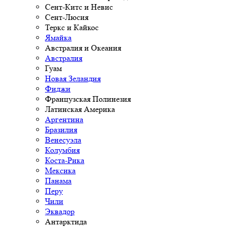
Сент-Китс и Невис
Сент-Люсия
Теркс и Кайкос
Ямайка
Австралия и Океания
Австралия
Гуам
Новая Зеландия
Фиджи
Французская Полинезия
Латинская Америка
Аргентина
Бразилия
Венесуэла
Колумбия
Коста-Рика
Мексика
Панама
Перу
Чили
Эквадор
Антарктида