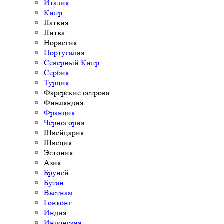
Италия
Кипр
Латвия
Литва
Норвегия
Португалия
Северный Кипр
Сербия
Турция
Фарерские острова
Финляндия
Франция
Черногория
Швейцария
Швеция
Эстония
Азия
Бруней
Бутан
Вьетнам
Гонконг
Индия
Индонезия