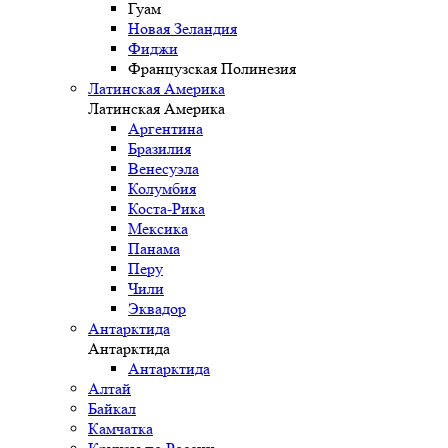
Гуам
Новая Зеландия
Фиджи
Французская Полинезия
Латинская Америка
Латинская Америка
Аргентина
Бразилия
Венесуэла
Колумбия
Коста-Рика
Мексика
Панама
Перу
Чили
Эквадор
Антарктида
Антарктида
Антарктида
Алтай
Байкал
Камчатка