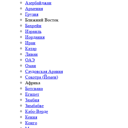
Азербайджан
Армения
Грузия
Ближний Восток
Бахрейн
Израиль
Иордания
Иран
Катар
Ливан
ОАЭ
Оман
Саудовская Аравия
Сокотра (Йемен)
Африка
Ботсвана
Египет
Замбия
Зимбабве
Кабо-Верде
Кения
Конго