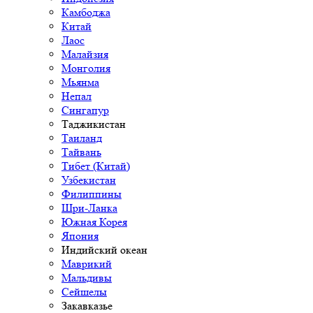
Камбоджа
Китай
Лаос
Малайзия
Монголия
Мьянма
Непал
Сингапур
Таджикистан
Таиланд
Тайвань
Тибет (Китай)
Узбекистан
Филиппины
Шри-Ланка
Южная Корея
Япония
Индийский океан
Маврикий
Мальдивы
Сейшелы
Закавказье