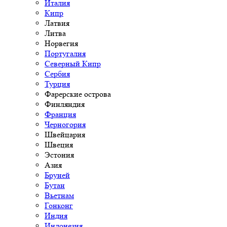
Италия
Кипр
Латвия
Литва
Норвегия
Португалия
Северный Кипр
Сербия
Турция
Фарерские острова
Финляндия
Франция
Черногория
Швейцария
Швеция
Эстония
Азия
Бруней
Бутан
Вьетнам
Гонконг
Индия
Индонезия