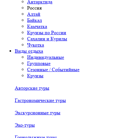
Антарктида
Россия
Алтай
Байкал
Камчатка
Круизы по России
Сахалин и Курилы
Чукотка
Виды отдыха
Индивидуальные
Групповые
Сезонные / Событийные
Круизы
Авторские туры
Гастрономические туры
Экскурсионные туры
Эко-туры
Горнолыжные туры