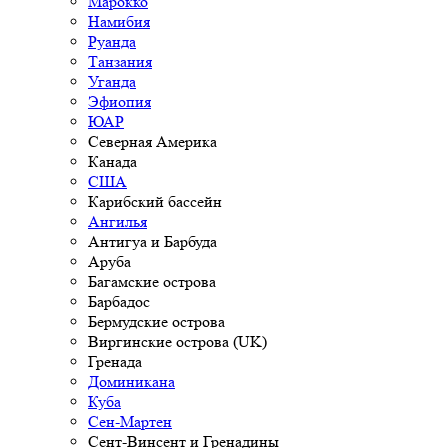
Марокко
Намибия
Руанда
Танзания
Уганда
Эфиопия
ЮАР
Северная Америка
Канада
США
Карибский бассейн
Ангилья
Антигуа и Барбуда
Аруба
Багамские острова
Барбадос
Бермудские острова
Виргинские острова (UK)
Гренада
Доминикана
Куба
Сен-Мартен
Сент-Винсент и Гренадины