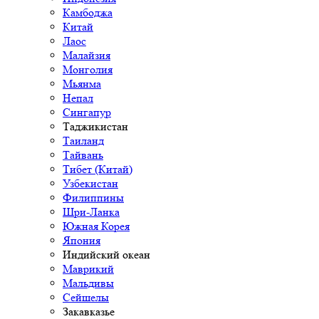
Камбоджа
Китай
Лаос
Малайзия
Монголия
Мьянма
Непал
Сингапур
Таджикистан
Таиланд
Тайвань
Тибет (Китай)
Узбекистан
Филиппины
Шри-Ланка
Южная Корея
Япония
Индийский океан
Маврикий
Мальдивы
Сейшелы
Закавказье