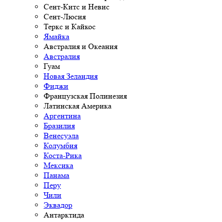
Сент-Китс и Невис
Сент-Люсия
Теркс и Кайкос
Ямайка
Австралия и Океания
Австралия
Гуам
Новая Зеландия
Фиджи
Французская Полинезия
Латинская Америка
Аргентина
Бразилия
Венесуэла
Колумбия
Коста-Рика
Мексика
Панама
Перу
Чили
Эквадор
Антарктида