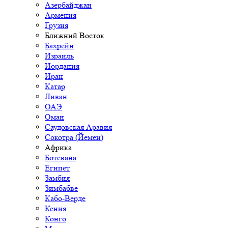
Азербайджан
Армения
Грузия
Ближний Восток
Бахрейн
Израиль
Иордания
Иран
Катар
Ливан
ОАЭ
Оман
Саудовская Аравия
Сокотра (Йемен)
Африка
Ботсвана
Египет
Замбия
Зимбабве
Кабо-Верде
Кения
Конго