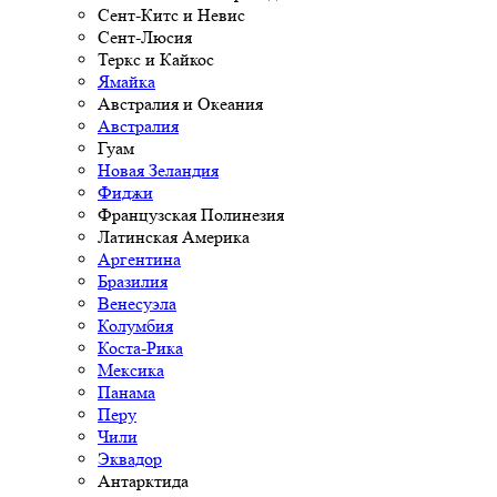
Сент-Китс и Невис
Сент-Люсия
Теркс и Кайкос
Ямайка
Австралия и Океания
Австралия
Гуам
Новая Зеландия
Фиджи
Французская Полинезия
Латинская Америка
Аргентина
Бразилия
Венесуэла
Колумбия
Коста-Рика
Мексика
Панама
Перу
Чили
Эквадор
Антарктида