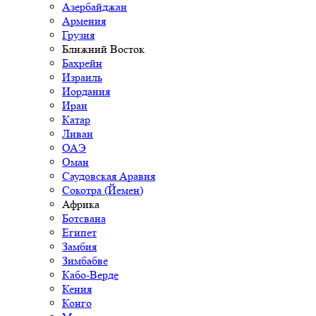
Азербайджан
Армения
Грузия
Ближний Восток
Бахрейн
Израиль
Иордания
Иран
Катар
Ливан
ОАЭ
Оман
Саудовская Аравия
Сокотра (Йемен)
Африка
Ботсвана
Египет
Замбия
Зимбабве
Кабо-Верде
Кения
Конго