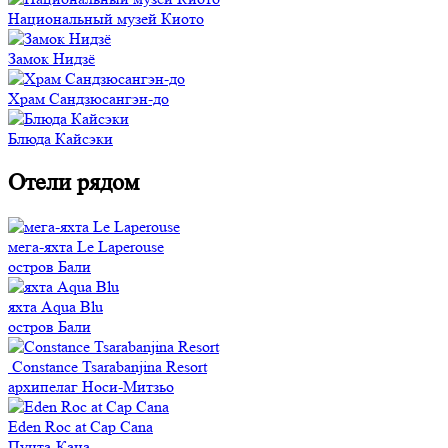
Национальный музей Киото
Замок Нидзё
Храм Сандзюсангэн-до
Блюда Кайсэки
Отели рядом
мега-яхта Le Laperouse
остров Бали
яхта Aqua Blu
остров Бали
Constance Tsarabanjina Resort
архипелаг Носи-Митзьо
Eden Roc at Cap Cana
Пунта-Кана