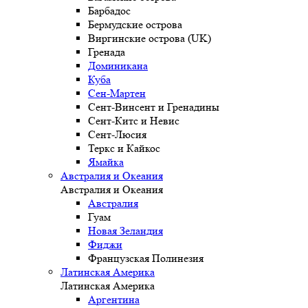
Барбадос
Бермудские острова
Виргинские острова (UK)
Гренада
Доминикана
Куба
Сен-Мартен
Сент-Винсент и Гренадины
Сент-Китс и Невис
Сент-Люсия
Теркс и Кайкос
Ямайка
Австралия и Океания
Австралия и Океания
Австралия
Гуам
Новая Зеландия
Фиджи
Французская Полинезия
Латинская Америка
Латинская Америка
Аргентина