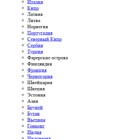
Италия
Кипр
Латвия
Литва
Норвегия
Португалия
Северный Кипр
Сербия
Турция
Фарерские острова
Финляндия
Франция
Черногория
Швейцария
Швеция
Эстония
Азия
Бруней
Бутан
Вьетнам
Гонконг
Индия
Индонезия