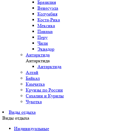
Бразилия
Венесуэла
Колумбия
Коста-Рика
Мексика
Панама
Перу
Чили
Эквадор
Антарктида
Антарктида
Антарктида
Алтай
Байкал
Камчатка
Круизы по России
Сахалин и Курилы
Чукотка
Виды отдыха
Виды отдыха
Индивидуальные