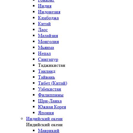
Индия
Индонезия
Камбоджа
Китай
Лаос
Малайзия
Монголия
Мьянма
Непал
Сингапур
Таджикистан
Таиланд
Тайвань
Тибет (Китай)
Узбекистан
Филиппины
Шри-Ланка
Южная Корея
Япония
Индийский океан
Индийский океан
Маврикий