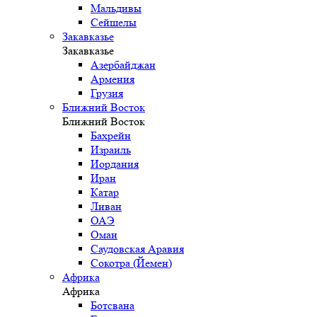
Мальдивы
Сейшелы
Закавказье
Закавказье
Азербайджан
Армения
Грузия
Ближний Восток
Ближний Восток
Бахрейн
Израиль
Иордания
Иран
Катар
Ливан
ОАЭ
Оман
Саудовская Аравия
Сокотра (Йемен)
Африка
Африка
Ботсвана