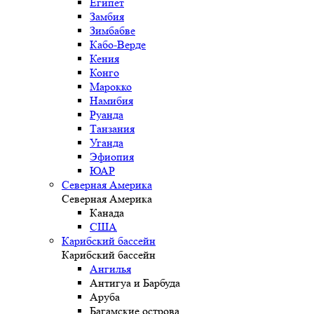
Египет
Замбия
Зимбабве
Кабо-Верде
Кения
Конго
Марокко
Намибия
Руанда
Танзания
Уганда
Эфиопия
ЮАР
Северная Америка
Северная Америка
Канада
США
Карибский бассейн
Карибский бассейн
Ангилья
Антигуа и Барбуда
Аруба
Багамские острова