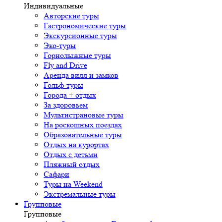
Индивидуальные
Авторские туры
Гастрономические туры
Экскурсионные туры
Эко-туры
Горнолыжные туры
Fly and Drive
Аренда вилл и замков
Гольф-туры
Города + отдых
За здоровьем
Мультистрановые туры
На роскошных поездах
Образовательные туры
Отдых на курортах
Отдых с детьми
Пляжный отдых
Сафари
Туры на Weekend
Экстремальные туры
Групповые
Групповые