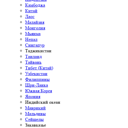
Камбоджа
Китай
Лаос
Малайзия
Монголия
Мьянма
Непал
Сингапур
Таджикистан
Таиланд
Тайвань
Тибет (Китай)
Узбекистан
Филиппины
Шри-Ланка
Южная Корея
Япония
Индийский океан
Маврикий
Мальдивы
Сейшелы
Закавказье