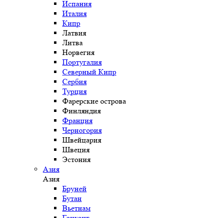
Испания
Италия
Кипр
Латвия
Литва
Норвегия
Португалия
Северный Кипр
Сербия
Турция
Фарерские острова
Финляндия
Франция
Черногория
Швейцария
Швеция
Эстония
Азия
Азия
Бруней
Бутан
Вьетнам
Гонконг