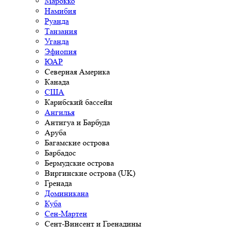
Марокко
Намибия
Руанда
Танзания
Уганда
Эфиопия
ЮАР
Северная Америка
Канада
США
Карибский бассейн
Ангилья
Антигуа и Барбуда
Аруба
Багамские острова
Барбадос
Бермудские острова
Виргинские острова (UK)
Гренада
Доминикана
Куба
Сен-Мартен
Сент-Винсент и Гренадины