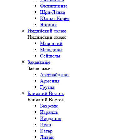
Филиппины
Шри-Ланка
Южная Корея
Япония
Индийский океан
Индийский океан
Маврикий
Мальдивы
Сейшелы
Закавказье
Закавказье
Азербайджан
Армения
Грузия
Ближний Восток
Ближний Восток
Бахрейн
Израиль
Иордания
Иран
Катар
Ливан