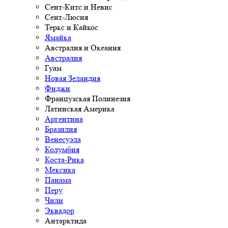
Сент-Китс и Невис
Сент-Люсия
Теркс и Кайкос
Ямайка
Австралия и Океания
Австралия
Гуам
Новая Зеландия
Фиджи
Французская Полинезия
Латинская Америка
Аргентина
Бразилия
Венесуэла
Колумбия
Коста-Рика
Мексика
Панама
Перу
Чили
Эквадор
Антарктида