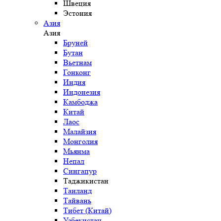
Швеция
Эстония
Азия
Азия
Бруней
Бутан
Вьетнам
Гонконг
Индия
Индонезия
Камбоджа
Китай
Лаос
Малайзия
Монголия
Мьянма
Непал
Сингапур
Таджикистан
Таиланд
Тайвань
Тибет (Китай)
Узбекистан