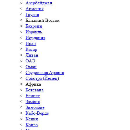
Азербайджан
Армения
Грузия
Ближний Восток
Бахрейн
Израиль
Иордания
Иран
Катар
Ливан
ОАЭ
Оман
Саудовская Аравия
Сокотра (Йемен)
Африка
Ботсвана
Египет
Замбия
Зимбабве
Кабо-Верде
Кения
Конго