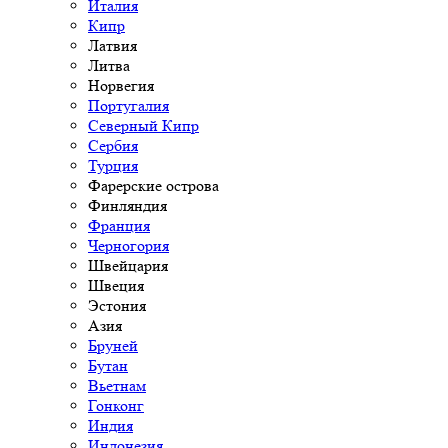
Италия
Кипр
Латвия
Литва
Норвегия
Португалия
Северный Кипр
Сербия
Турция
Фарерские острова
Финляндия
Франция
Черногория
Швейцария
Швеция
Эстония
Азия
Бруней
Бутан
Вьетнам
Гонконг
Индия
Индонезия