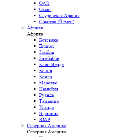
ОАЭ
Оман
Саудовская Аравия
Сокотра (Йемен)
Африка
Африка
Ботсвана
Египет
Замбия
Зимбабве
Кабо-Верде
Кения
Конго
Марокко
Намибия
Руанда
Танзания
Уганда
Эфиопия
ЮАР
Северная Америка
Северная Америка