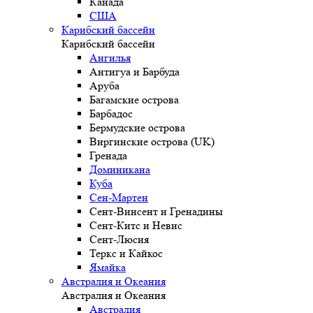
Канада
США
Карибский бассейн
Карибский бассейн
Ангилья
Антигуа и Барбуда
Аруба
Багамские острова
Барбадос
Бермудские острова
Виргинские острова (UK)
Гренада
Доминикана
Куба
Сен-Мартен
Сент-Винсент и Гренадины
Сент-Китс и Невис
Сент-Люсия
Теркс и Кайкос
Ямайка
Австралия и Океания
Австралия и Океания
Австралия