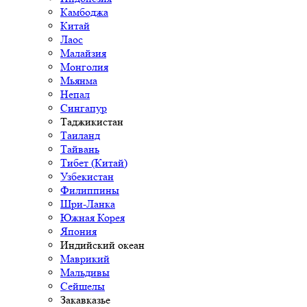
Камбоджа
Китай
Лаос
Малайзия
Монголия
Мьянма
Непал
Сингапур
Таджикистан
Таиланд
Тайвань
Тибет (Китай)
Узбекистан
Филиппины
Шри-Ланка
Южная Корея
Япония
Индийский океан
Маврикий
Мальдивы
Сейшелы
Закавказье