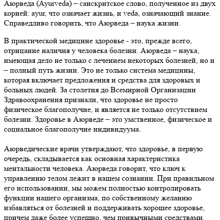
Аюрведа (Ayurveda) – санскритское слово, полученное из двух
корней: ayur, что означает жизнь, и veda, означающий знание.
Справедливо говорить, что Аюрведа – наука жизни.
В практической медицине здоровье - это, прежде всего,
отрицание наличия у человека болезни. Аюрведа – наука,
имеющая дело не только с лечением некоторых болезней, но и
– полный путь жизни. Это не только система медицины,
которая включает предложения и средства для здоровых и
больных людей. За столетия до Всемирной Организации
Здравоохранения признали, что здоровье не просто
физическое благополучие, и является не только отсутствием
болезни. Здоровье в Аюрведе – это умственное, физическое и
социальное благополучие индивидуума.
Аюрведические врачи утверждают, что здоровье, в первую
очередь, складывается как основная характеристика
ментальности человека. Аюрведа говорит, что ключ к
управлению телом лежит в нашем сознании. При правильном
его использовании, мы можем полностью контролировать
функции нашего организма, по собственному желанию
избавляться от болезней и поддерживать хорошее здоровье,
причем даже более успешно, чем привычными средствами.