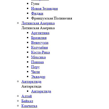
Гуам
Новая Зеландия
Фиджи
Французская Полинезия
Латинская Америка
Латинская Америка
Аргентина
Бразилия
Венесуэла
Колумбия
Коста-Рика
Мексика
Панама
Перу
Чили
Эквадор
Антарктида
Антарктида
Антарктида
Алтай
Байкал
Камчатка