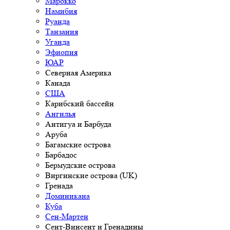
Марокко
Намибия
Руанда
Танзания
Уганда
Эфиопия
ЮАР
Северная Америка
Канада
США
Карибский бассейн
Ангилья
Антигуа и Барбуда
Аруба
Багамские острова
Барбадос
Бермудские острова
Виргинские острова (UK)
Гренада
Доминикана
Куба
Сен-Мартен
Сент-Винсент и Гренадины